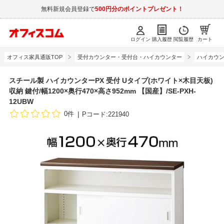
無料新規会員登録で
500円分のポイントプレゼント！
ログイン
購入履歴
閲覧履歴
カート
オフィス家具通販TOP
受付カウンター・受付台・ハイカウンター
ハイカウ
スチール製 ハイカウンターPX 受付 Uタイプ(ホワイト×木目天板)
収納 鍵付/幅1200×奥行470×高さ952mm 【国産】/SE-PXH-
12UBW
0件
Pコード:221940