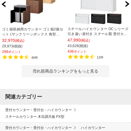
スチールハイカウンター OCシリーズ
ゴミ箱収納用カウンター ゴミ箱2個セ
引き違い扉付き スチール製 受付カウ
ット (サンクリーンボックス 角型
ンター オフィス 収納 鍵付き 接客 幅
70Lサイズ) 木製 幅796×奥行608×高
47,990
32,970
(税込)
(税込)
1500×奥行450×高さ1000mm
さ950mm ダストボックス キッチン
43,628(税抜)
29,973(税抜)
カウンター アジャスター付き 70L 木
436
299
ポイント
ポイント
目調 おしゃれ
12件
40件
売れ筋商品ランキングをもっと見る
関連カテゴリー
受付カウンター・受付台・ハイカウンター
スチールカウンター 木目調天板 PX型
受付カウンター・受付台・ハイカウンター
ハイカウンター