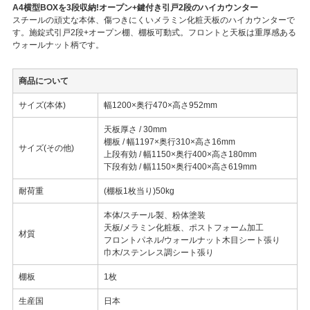
A4横型BOXを3段収納!オープン+鍵付き引戸2段のハイカウンター
スチールの頑丈な本体、傷つきにくいメラミン化粧天板のハイカウンターで
す。施錠式引戸2段+オープン棚、棚板可動式。フロントと天板は重厚感ある
ウォールナット柄です。
商品について
サイズ(本体)
幅1200×奥行470×高さ952mm
天板厚さ / 30mm
棚板 / 幅1197×奥行310×高さ16mm
サイズ(その他)
上段有効 / 幅1150×奥行400×高さ180mm
下段有効 / 幅1150×奥行400×高さ619mm
耐荷重
(棚板1枚当り)50kg
本体/スチール製、粉体塗装
天板/メラミン化粧板、ポストフォーム加工
材質
フロントパネル/ウォールナット木目シート張り
巾木/ステンレス調シート張り
棚板
1枚
生産国
日本