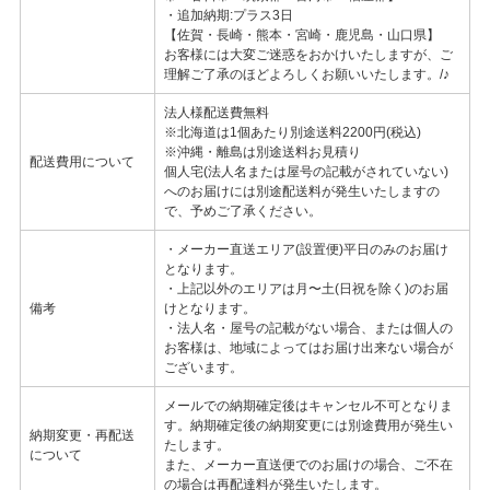
・追加納期:プラス3日
【佐賀・長崎・熊本・宮崎・鹿児島・山口県】
お客様には大変ご迷惑をおかけいたしますが、ご
理解ご了承のほどよろしくお願いいたします。/♪
法人様配送費無料
※北海道は1個あたり別途送料2200円(税込)
※沖縄・離島は別途送料お見積り
配送費用について
個人宅(法人名または屋号の記載がされていない)
へのお届けには別途配送料が発生いたしますの
で、予めご了承ください。
・メーカー直送エリア(設置便)平日のみのお届け
となります。
・上記以外のエリアは月〜土(日祝を除く)のお届
備考
けとなります。
・法人名・屋号の記載がない場合、または個人の
お客様は、地域によってはお届け出来ない場合が
ございます。
メールでの納期確定後はキャンセル不可となりま
す。納期確定後の納期変更には別途費用が発生い
納期変更・再配送
たします。
について
また、メーカー直送便でのお届けの場合、ご不在
の場合は再配達料が発生いたします。