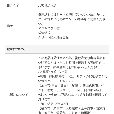
組み立て
お客様組立品
※連結面にはシートを施していないため、カウン
ターの端面には必ずエンドパネルをご使用くださ
い。
備考
アジャスター付
横連結式
グリーン購入法適合品
配送について
この商品は受注生産の為、複数注文や出荷量の多
い時期などはさらにお時間を頂戴する可能性がご
ざいます。納期詳細はお問い合わせください。
♪※重要なお知らせ※
●現在、静岡県内の、下記エリアへの配送ができな
い状況となっております。
【沼津市(戸田・井田)、函南町、伊豆の国市、伊
豆市、熱海市、伊東市、下田市、賀茂郡全域】
お届けについて
●また、一時的に下記地域では追加納期を頂戴して
おります。
・追加納期:プラス2日
【福岡市・糸島市・大野城市・太宰府市・筑紫野
市・春日市・筑紫郡・古河市・糟屋郡】