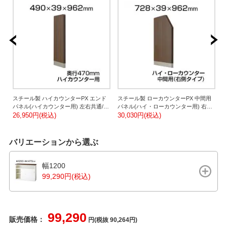
外
スチール製 ハイカウンターPX エンド
スチール製 ローカウンターPX 中間用
目
パネル(ハイカウンター用) 左右共通/幅
パネル(ハイ・ローカウンター用) 右用/
490×奥行39×高さ962mm 【国産】/SE-
26,950円(税込)
幅728×奥行39×高さ962mm 【国
30,030円(税込)
幅
3
PXH-EP-B
産】/SE-PXHL-EPR-B
産
バリエーションから選ぶ
幅1200
99,290円(税込)
99,290
販売価格：
円(税抜 90,264円)