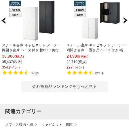
スチール書庫 キャビネット アーチー
スチール書庫 キャビネット アーチー
両開き書庫 ベース付き 幅800×奥行
両開き書庫 下置き用 ベース付き 幅
400×高さ1850mm
800×奥行400×高さ1100mm
38,980
24,990
(税込)
(税込)
35,437(税抜)
22,719(税抜)
354
227
ポイント
ポイント
821件
821件
売れ筋商品ランキングをもっと見る
関連カテゴリー
オフィス収納・棚
キャビネット・書庫