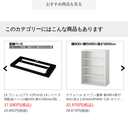
おすすめ商品を見る
このカテゴリーにはこんな商品もあります
[オプション]プラス(PLUS) L6シリーズ
クウォール オープン書庫 幅900×奥行
用配線ベース(幅800×奥行400mm用) ブ
450×高さ1200mm/RW45-12K ホワイト
ラック L6-G11X BK 国産 収納 幅800×
【国産】【完成品】
17,590円(税込)
32,970円(税込)
奥行377×高さ50mm
15,991円(税抜)
29,973円(税抜)