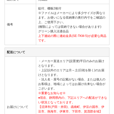
錠付、棚板2枚付
※ファイルはメーカーにより多少サイズが異なり
ます。お使いになる収納庫の奥行内寸をご確認の
上、ご使用下さい。
備考
(種類によっては収納できない場合があります)
グリーン購入法適合品
上下連結の際に連結金具(SE-TKM-5)が必要な商品
です。
配送について
・メーカー直送エリア(設置便)平日のみのお届け
となります。
・上記以外のエリアは月～土(日祝を除く)のお届
けとなります。
・法人名・屋号の記載がない場合、または個人の
お客様は、地域によってはお届け出来ない場合が
ございます。
※重要なお知らせ※
●現在、静岡県内の、下記エリアへの配送ができな
い状況となっております。
お届けについて
【沼津市(戸田・井田)、函南町、伊豆の国市、伊
豆市、熱海市、伊東市、下田市、賀茂郡全域】