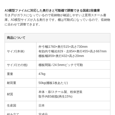
A3横型ファイルに対応した奥行きと可動棚で調整できる国産2段書庫
引き戸がガラスになっているので収納物が確認しやすい上置用スチール書
庫。A3横型サイズが入る奥行きです。棚は可動式になっているので、収納物
に合わせて調整できます。
商品について
外寸/幅1760×奥行515×高さ730mm
サイズ(本体)
有効内寸/幅右829・左854×奥行455×高さ667mm
棚板/幅859×奥行432×高さ20mm
サイズ(その他)
棚板間隔 / 24.5mmピッチで可動
重量
47kg
耐荷重
50kg(棚板1枚あたり)
本体・扉/スチール製、粉体塗装
材質
取手/ABS樹脂(再生15%)
生産国
日本
組み立て
完成品