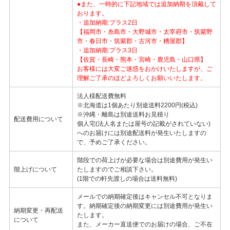
●また、一時的に下記地域では追加納期を頂戴して
おります。
・追加納期:プラス2日
【福岡市・糸島市・大野城市・太宰府市・筑紫野
市・春日市・筑紫郡・古河市・糟屋郡】
・追加納期:プラス3日
【佐賀・長崎・熊本・宮崎・鹿児島・山口県】
お客様には大変ご迷惑をおかけいたしますが、ご
理解ご了承のほどよろしくお願いいたします。
法人様配送費無料
※北海道は1個あたり別途送料2200円(税込)
※沖縄・離島は別途送料お見積り
配送費用について
個人宅(法人名または屋号の記載がされていない)
へのお届けには別途配送料が発生いたしますの
で、予めご了承ください。
階段での荷上げが必要な場合は別途費用が発生い
階上げについて
たしますのでご相談下さい。
(1階での軒先渡しの場合は送料無料)
メールでの納期確定後はキャンセル不可となりま
す。納期確定後の納期変更には別途費用が発生い
納期変更・再配送
たします。
について
また、メーカー直送便でのお届けの場合、ご不在