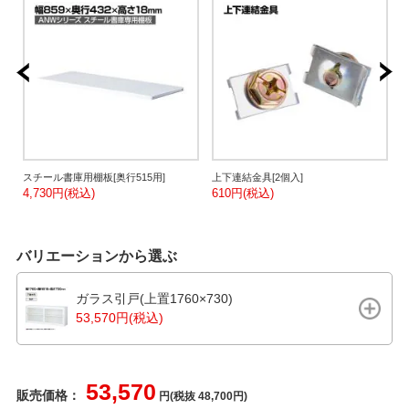
便
スチール書庫用棚板[奥行515用]
上下連結金具[2個入]
4,730円(税込)
610円(税込)
3
バリエーションから選ぶ
ガラス引戸(上置1760×730)
53,570円(税込)
53,570
販売価格：
円(税抜 48,700円)