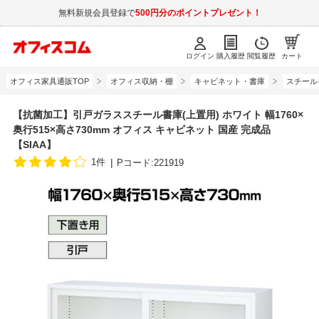
無料新規会員登録で
500円分のポイントプレゼント！
ログイン
購入履歴
閲覧履歴
カート
オフィス家具通販TOP
オフィス収納・棚
キャビネット・書庫
スチール
【抗菌加工】引戸ガラススチール書庫(上置用) ホワイト 幅1760×
奥行515×高さ730mm オフィス キャビネット 国産 完成品
【SIAA】
1件
Pコード:221919