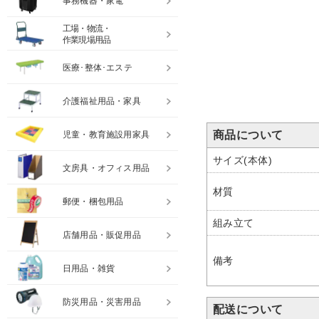
事務機器・家電
工場・物流・
作業現場用品
医療･整体･エステ
介護福祉用品・家具
商品について
児童・教育施設用家具
サイズ(本体)
文房具・オフィス用品
材質
郵便・梱包用品
組み立て
店舗用品・販促用品
備考
日用品・雑貨
防災用品・災害用品
配送について