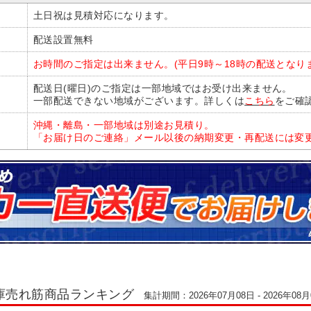
土日祝は見積対応になります。
配送設置無料
お時間のご指定は出来ません。(平日9時～18時の配送となり
配送日(曜日)のご指定は一部地域ではお受け出来ません。
一部配送できない地域がございます。詳しくは
こちら
をご確
沖縄・離島・一部地域は別途お見積り。
「お届け日のご連絡」メール以後の納期変更・再配送には変更
庫売れ筋商品ランキング
集計期間：2026年07月08日 - 2026年08月