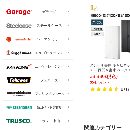
1
位
ガラージ
スチールケース
ハーマンミラー
エルゴヒューマン
スチール書庫 キャビネッ
エーケーレーシング
チー 両開き書庫 ベース
800×奥行400×高さ185
38,980
(税込)
フェローズ
354
ポイント
821
アンサンブルベース
高田ベッド製作所
トラスコ中山
関連カテゴリー