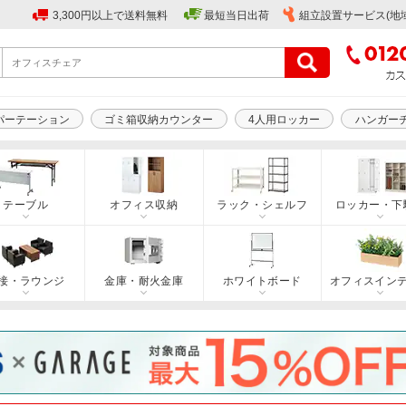
3,300円以上で送料無料
最短当日出荷
組立設置サービス(地
パーテーション
ゴミ箱収納カウンター
4人用ロッカー
ハンガー
テーブル
オフィス収納
ラック・シェルフ
ロッカー・下
接・ラウンジ
金庫・耐火金庫
ホワイトボード
オフィスイン