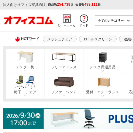
254,738
499,111
|
法人向けオフィス家具通販
商品数
点
会員数
社
HOTワード
メッシュチェア
ロールスクリーン
連結
デスク・机
フリーアドレス
デスク周辺用品
椅子・チェア
ソファ・ベンチ
受付・エントランス
応