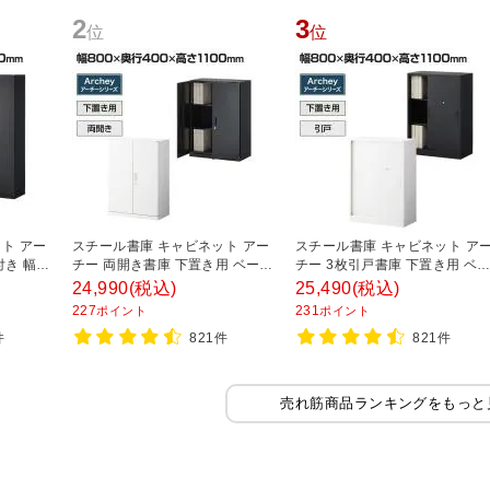
2
3
位
位
ト アー
スチール書庫 キャビネット アー
スチール書庫 キャビネット ア
付き 幅
チー 両開き書庫 下置き用 ベース
チー 3枚引戸書庫 下置き用 ベ
0mm
付き 幅800×奥行400×高さ
ス付き 幅800×奥行400×高さ
24,990
(税込)
25,490
(税込)
1100mm
1100mm
227
231
ポイント
ポイント
件
821件
821件
売れ筋商品ランキングをもっと