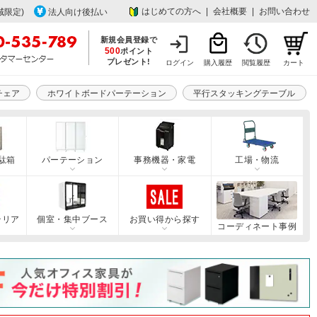
はじめての方へ
|
会社概要
|
お問い合わせ
域限定)
法人向け後払い
新規会員登録で
500
ポイント
プレゼント!
ログイン
購入履歴
閲覧履歴
カート
チェア
ホワイトボードパーテーション
平行スタッキングテーブル
駄箱
パーテーション
事務機器・家電
工場・物流
テリア
個室・集中ブース
お買い得から探す
コーディネート事例