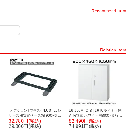
NF
木製キャビネット WD
木製キャビネット レモダ
Recommend Item
製キャビネット メティオ
木製キューブボックス 積み重ね収納
カラーボックス
フリーラック・壁面収納
ディスプレイラック
員用家具
扉タイプから探す
オープン書庫・オープンキャビネット
Relation Item
ト
引き戸書庫・引き戸キャビネット
ラテラル書庫・引き出し書庫
[オプション] プラス(PLUS) L6シ
L6-105A-IC-B | L6 ICライト両開
リーズ用安定ベース(幅900×奥行
き保管庫 ホワイト 幅900×奥行
500mm用) L6-F11AB BK/MGY 国
450×高さ1050mm プラス(PLUS)
32,780円(税込)
82,490円(税込)
産 幅900×奥行587×高さ56mm
29,800円(税抜)
74,991円(税抜)