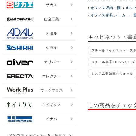
サカエ
オフィス収納・棚
キャ
オフィス家具 メーカー一
山金工業
アダル
キャビネット・書
シライ
スチールキャビネット・ス
オリバー
スチール書庫 OCSシリーズ
システム収納庫クウォール
エレクター
コンビネーションブロック HO
ワークプラス
書類整理棚・小物整理棚・
この商品をチェッ
キイノクス
書類整理ケース 高さ880mm
イナバ
耐火ファイリングキャビネ
レターケース
ペーパー
全てのブランド・メーカーを見る