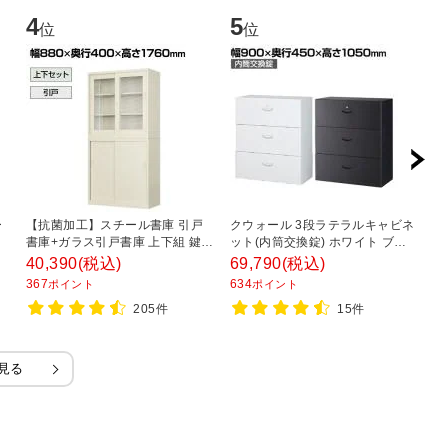
4
5
6
位
位
ー
【抗菌加工】スチール書庫 引戸
クウォール 3段ラテラルキャビネ
ス
ー
書庫+ガラス引戸書庫 上下組 鍵付
ット(内筒交換錠) ホワイト ブラ
チ
き オフィス キャビネット 国産 完
ック 幅900×奥行450×高さ
8
40,390
(税込)
69,790
(税込)
2
成品 【SIAA】
1050mm/RW45-310D RK45-
367
634
2
ポイント
ポイント
310D 【国産】 【完成品】
205件
15件
見る