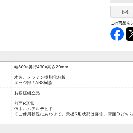
この商品を
幅800×奥行430×高さ20mm
木製、メラミン樹脂化粧板
エッジ部 / ABS樹脂
お客様組立品
前面R形状
低ホルムアルデヒド
※ご使用状況にあわせて、天板R形状部は扉側、背面側どち