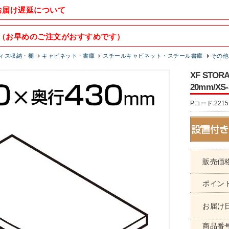
お届け遅延について
（お早めのご注文がおすすめです）
ィス収納・棚
キャビネット・書庫
スチールキャビネット・スチール書庫
その他
XF STO
20mm/XS-
Pコード:2215
販売価
ポイン
お届け
商品番