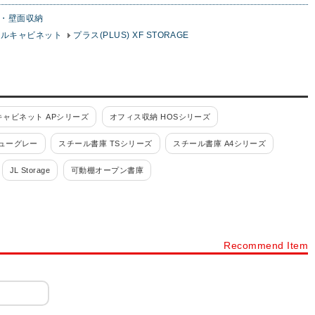
・壁面収納
チールキャビネット
プラス(PLUS) XF STORAGE
ャビネット APシリーズ
オフィス収納 HOSシリーズ
ューグレー
スチール書庫 TSシリーズ
スチール書庫 A4シリーズ
JL Storage
可動棚オープン書庫
スチール書庫ブラック
その他スチール製書庫・壁面収納
書類整理ケース 高さ880mm
Recommend Item
付・鍵付)
書類整理ケース 書庫内収納型
ファイリングキャビネット
付・鍵付)
小物整理ケース デスク周辺型(錠付・鍵付)
コンビ書庫
オーダーラックタナリオ
木製書庫 Variest