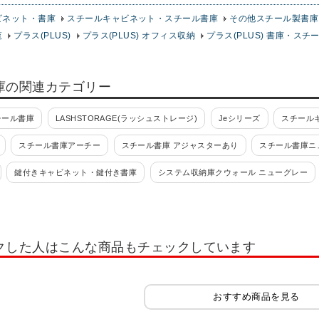
ビネット・書庫
スチールキャビネット・スチール書庫
その他スチール製書庫
覧
プラス(PLUS)
プラス(PLUS) オフィス収納
プラス(PLUS) 書庫・ス
庫の関連カテゴリー
チール書庫
LASHSTORAGE(ラッシュストレージ)
Jeシリーズ
スチールキ
スチール書庫アーチー
スチール書庫 アジャスターあり
スチール書庫ニ
鍵付きキャビネット・鍵付き書庫
システム収納庫クウォール ニューグレー
S(旧NHS)
エスキャビネット
スチール書庫 L6シリーズ
シンライン
書類整理ケース
フロアケース・オフィスチェスト
書類整理ケース 高さ700mm
クした人はこんな商品もチェックしています
(錠付・鍵付)
書類整理ケース デスク周辺型
書類整理ケース デスク周辺型(錠
ット
小物整理ケース 高さ700mm(錠付・鍵付)
小物整理ケース 高さ880mm(錠
おすすめ商品を見る
ケース
マップケース
木製キャビネット・木製ラック・木製書庫
サイズ