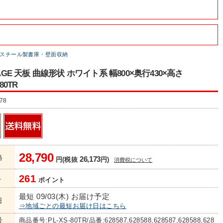
スチール製書庫・壁面収納
RAGE 天板 曲線形状 ホワイト系 幅800×奥行430×高さ
80TR
78
28,790
格
26,173
円(税抜
円)
消費税について
261
ト
ポイント
最短 09/03(木) お届け予定
日
⇒地域ごとの最短お届け日はこちら
号
商品番号:PL-XS-80TR/品番:628587,628588,628587,628588,628