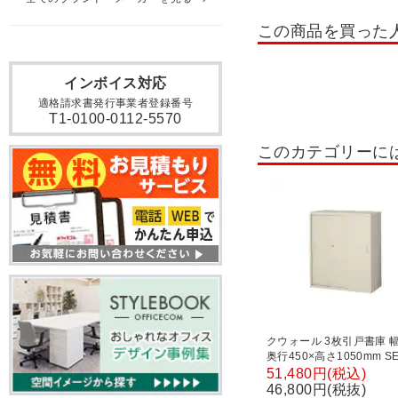
木製システムキャビネット セ
この商品を買った
木製システムキャビネット 
インボイス対応
役員収納家具 OXシリーズ
適格請求書発行事業者登録番号
T1-0100-0112-5570
木製フィットラック
本
このカテゴリーに
両開き書庫・両開きキャビ
パーソナルロッカー・個人
クウォール 3枚引戸書庫 幅
奥行450×高さ1050mm SE
RG45-310S ニューグレ
51,480円(税込)
ス収納 スチール書庫 スチ
46,800円(税抜)