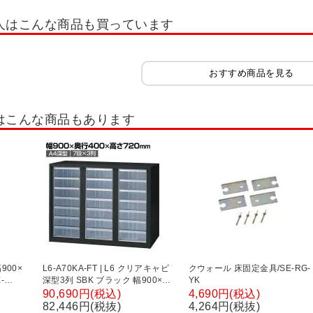
ルボ2.0
Jeシリーズ
木製可動棚シェルフ Jシリーズ
木製キャビネット 
人はこんな商品も買っています
セルボ
木製キャビネット ペスパ
木製キャビネット ペスパ2.0 古木調
木
木製収納・シェルフ
隙間収納
木製役員用家具
チェスト・たんす
おすすめ商品を見る
棚・書棚・コミックラック
ファントーニ ストレージ
ストレージ KK2
役
はこんな商品もあります
ネット
ガラス戸書庫・ガラス扉キャビネット
片開き書庫・片開きキャビネッ
ロッカー
組み合わせ書庫(セット書庫)
その他扉タイプ書庫
900×
L6-A70KA-FT | L6 クリアキャビ
クウォール 床固定金具/SE-RG-
-
深型3列 SBK ブラック 幅900×奥
YK
ー オフィ
行400×高さ720mm プラス
90,690円(税込)
4,690円(税込)
ールキ
(PLUS)
82,446円(税抜)
4,264円(税抜)