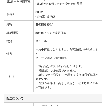
棚1連当たり耐荷重
(棚1連=追加棚を含めた全体の耐荷重)
300kg
段荷重
(段荷重=棚1枚)
段数
4段(棚板枚数)
棚板間隔
50mmピッチで変更可能
材質
スチール
※集中荷重になりますと、耐荷重能力が半減しま
備考
す。
グリーン購入法適合商品
・本商品は増設用の商品となります。
・増設だけでは使用できません。
・2連、3連と増設して使用する場合は必ず単体が
ご注意
必要です。
・増設の条件は、高さと奥行が一致するサイズの
み可能です。
配送について