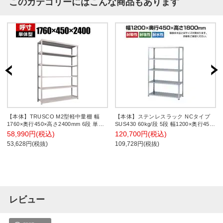
このカテゴリーにはこんな商品もあります
【本体】TRUSCO M2型軽中量棚 幅
【本体】ステンレスラック NCタイプ
1760×奥行450×高さ2400mm 6段 単体
SUS430 60kg/段 5段 幅1200×奥行450×
ネオグレー 450-0911
高さ1800mm
58,990円(税込)
120,700円(税込)
53,628円(税抜)
109,728円(税抜)
レビュー