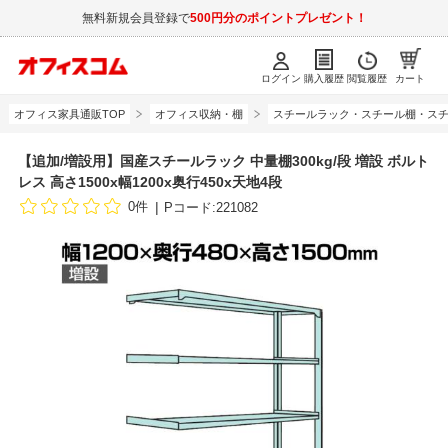
無料新規会員登録で
500円分のポイントプレゼント！
ログイン
購入履歴
閲覧履歴
カート
オフィス家具通販TOP
オフィス収納・棚
スチールラック・スチール棚・スチ
【追加/増設用】国産スチールラック 中量棚300kg/段 増設 ボルト
レス 高さ1500x幅1200x奥行450x天地4段
0件
Pコード:221082