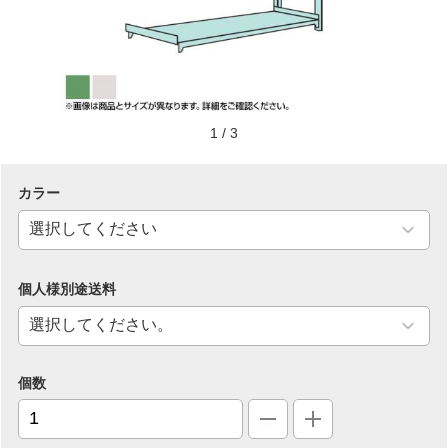
1
/
3
カラー
個人様別途送料
個数