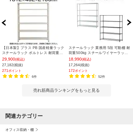
【日本製】プラス PB 国産軽量ラック
スチールラック 業務用 5段 可動棚 耐
スチールラック ボルトレス 耐荷重
荷重500kg スチールワイヤーラック
150kg/段 天地6段 幅1812×奥行462×
シェルゴ 幅1515×奥行460×高さ
29,900
18,990
(税込)
(税込)
高さ2100mm スチール棚 スチールシ
1740mm
27,182(税抜)
17,264(税抜)
ェルフ 収納棚 オープンラック 収納ラ
271
172
ポイント
ポイント
ック
6件
52件
売れ筋商品ランキングをもっと見る
関連カテゴリー
オフィス収納・棚