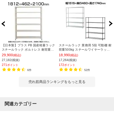
【日本製】プラス PB 国産軽量ラック
スチールラック 業務用 5段 可動棚 耐
スチールラック ボルトレス 耐荷重
荷重500kg スチールワイヤーラック
150kg/段 天地6段 幅1812×奥行462×
シェルゴ 幅1515×奥行460×高さ
29,900
18,990
(税込)
(税込)
高さ2100mm スチール棚 スチールシ
1740mm
27,182(税抜)
17,264(税抜)
ェルフ 収納棚 オープンラック 収納ラ
271
172
ポイント
ポイント
ック
6件
52件
売れ筋商品ランキングをもっと見る
関連カテゴリー