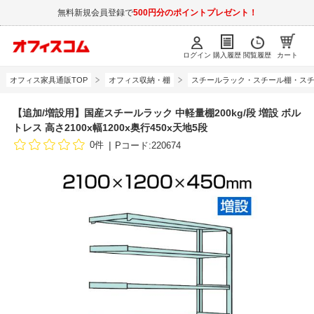
無料新規会員登録で
500円分のポイントプレゼント！
ログイン
購入履歴
閲覧履歴
カート
オフィス家具通販TOP
オフィス収納・棚
スチールラック・スチール棚・スチ
【追加/増設用】国産スチールラック 中軽量棚200kg/段 増設 ボル
トレス 高さ2100x幅1200x奥行450x天地5段
0件
Pコード:220674