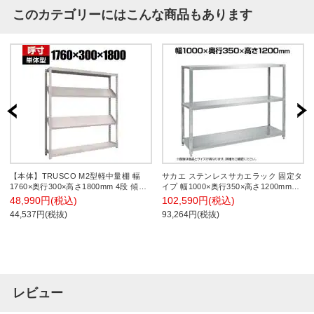
このカテゴリーにはこんな商品もあります
【本体】TRUSCO M2型軽中量棚 幅
サカエ ステンレスサカエラック 固定タ
1760×奥行300×高さ1800mm 4段 傾斜2
イプ 幅1000×奥行350×高さ1200mm
段 単体 484-3941
STN1-10123SU4
48,990円(税込)
102,590円(税込)
44,537円(税抜)
93,264円(税抜)
レビュー