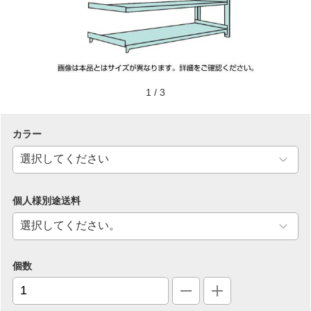
1
/
3
カラー
個人様別途送料
個数