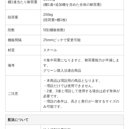
棚1連当たり耐荷重
(棚1連=追加棚を含めた全体の耐荷重)
200kg
段荷重
(段荷重=棚1枚)
段数
5段(棚板枚数)
棚板間隔
25mmピッチで変更可能
材質
スチール
※集中荷重になりますと、耐荷重能力が半減しま
備考
す。
グリーン購入法適合商品
・本商品は増設用の商品となります。
・増設だけでは使用できません。
・2連、3連と増設して使用する場合は必ず単体が
ご注意
必要です。
・増設の条件は、高さと奥行が一致するサイズの
み可能です。
配送について