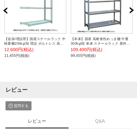
【追加/増設用】国産スチールラック 中
【本体】国産 高耐食性めっき棚 中量
軽量棚200kg/段 増設 ボルトレス 高さ
300kg/段 単体 スチールラック 屋外ラ
1200x幅1200x奥行300x天地3段
ック棚 錆に強いラック 長寿命 耐アル
12,600円(税込)
109,400円(税込)
カリ性 幅1200×奥行450×高さ2400mm
11,455円(税抜)
99,455円(税抜)
天地6段
レビュー
質問する
レビュー
Q&A