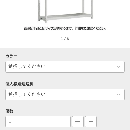
1
/
5
カラー
個人様別途送料
個数