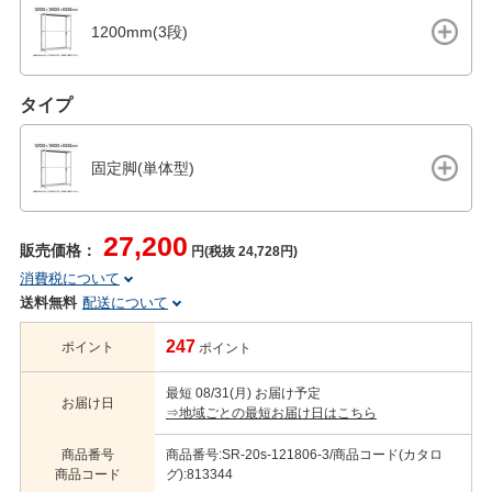
1200mm(3段)
タイプ
固定脚(単体型)
27,200
販売価格：
円(税抜 24,728円)
消費税について
送料無料
配送について
247
ポイント
ポイント
最短 08/31(月) お届け予定
お届け日
⇒地域ごとの最短お届け日はこちら
商品番号
商品番号:SR-20s-121806-3/商品コード(カタロ
商品コード
グ):813344