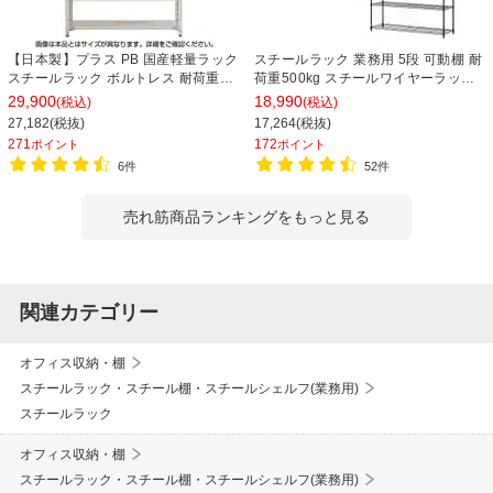
【日本製】プラス PB 国産軽量ラック
スチールラック 業務用 5段 可動棚 耐
スチールラック ボルトレス 耐荷重
荷重500kg スチールワイヤーラック
150kg/段 天地6段 幅1812×奥行462×
シェルゴ 幅1515×奥行460×高さ
29,900
18,990
(税込)
(税込)
高さ2100mm スチール棚 スチールシ
1740mm
27,182(税抜)
17,264(税抜)
ェルフ 収納棚 オープンラック 収納ラ
271
172
ポイント
ポイント
ック
6件
52件
売れ筋商品ランキングをもっと見る
関連カテゴリー
オフィス収納・棚
スチールラック・スチール棚・スチールシェルフ(業務用)
スチールラック
オフィス収納・棚
スチールラック・スチール棚・スチールシェルフ(業務用)