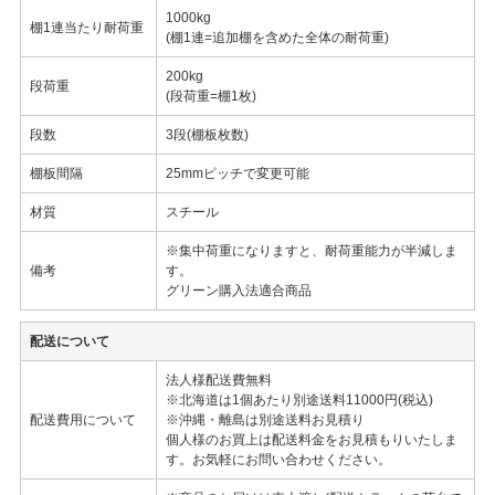
1000kg
棚1連当たり耐荷重
(棚1連=追加棚を含めた全体の耐荷重)
200kg
段荷重
(段荷重=棚1枚)
段数
3段(棚板枚数)
棚板間隔
25mmピッチで変更可能
材質
スチール
※集中荷重になりますと、耐荷重能力が半減しま
備考
す。
グリーン購入法適合商品
配送について
法人様配送費無料
※北海道は1個あたり別途送料11000円(税込)
配送費用について
※沖縄・離島は別途送料お見積り
個人様のお買上は配送料金をお見積もりいたしま
す。お気軽にお問い合わせください。