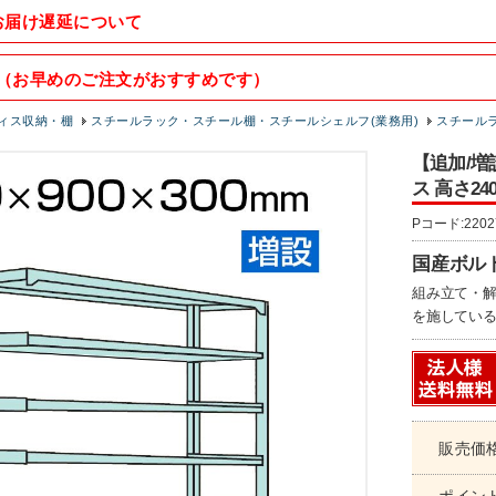
お届け遅延について
（お早めのご注文がおすすめです）
ィス収納・棚
スチールラック・スチール棚・スチールシェルフ(業務用)
スチールラ
【追加/増
ス 高さ24
Pコード:2202
国産ボル
組み立て・解
を施してい
販売価