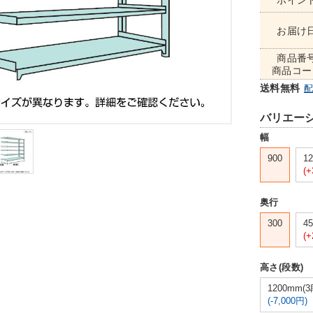
ポイン
お届け
商品番
商品コー
送料無料
バリエー
幅
900
12
(+
奥行
300
45
(+
高さ(段数)
1200mm(3
(-7,000円)