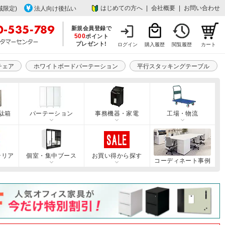
はじめての方へ
|
会社概要
|
お問い合わせ
域限定)
法人向け後払い
新規会員登録で
500
ポイント
プレゼント!
ログイン
購入履歴
閲覧履歴
カート
チェア
ホワイトボードパーテーション
平行スタッキングテーブル
駄箱
パーテーション
事務機器・家電
工場・物流
テリア
個室・集中ブース
お買い得から探す
コーディネート事例