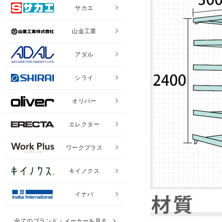
サカエ
山金工業
アダル
シライ
オリバー
エレクター
ワークプラス
キイノクス
イナバ
全てのブランド・メーカーを見る