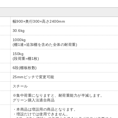
幅900×奥行300×高さ2400mm
30.6kg
1000kg
(棚1連=追加棚を含めた全体の耐荷重)
150kg
(段荷重=棚1枚)
6段(棚板枚数)
25mmピッチで変更可能
スチール
※集中荷重になりますと、耐荷重能力が半減します。
グリーン購入法適合商品
・本商品は増設用の商品となります。
・増設だけでは使用できません。