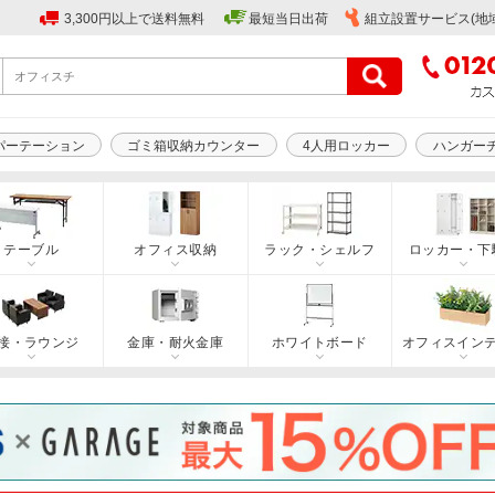
3,300円以上で送料無料
最短当日出荷
組立設置サービス(地
パーテーション
ゴミ箱収納カウンター
4人用ロッカー
ハンガー
テーブル
オフィス収納
ラック・シェルフ
ロッカー・下
接・ラウンジ
金庫・耐火金庫
ホワイトボード
オフィスイン