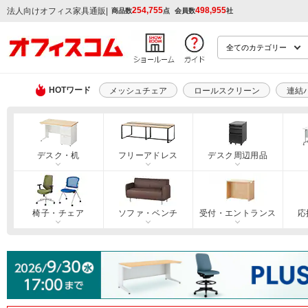
254,755
498,955
|
法人向けオフィス家具通販
商品数
点
会員数
社
HOTワード
メッシュチェア
ロールスクリーン
連結
デスク・机
フリーアドレス
デスク周辺用品
椅子・チェア
ソファ・ベンチ
受付・エントランス
応