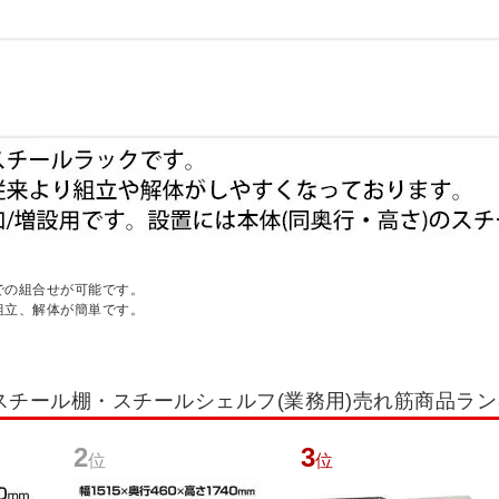
での組合せが可能です。
組立、解体が簡単です。
スチール棚・スチールシェルフ(業務用)売れ筋商品ラ
2
3
位
位