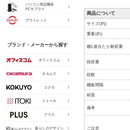
パソコン周辺機器
PCサプライ
商品について
アウトレット
サイズ(約)
重量(約)
ブランド・メーカーから探す
棚1連当たり耐荷重
オフィスコム
段荷重
オカムラ
段数
棚板間隔
コクヨ
材質
イトーキ
備考
プラス
ご注意
暮らしのデザイン