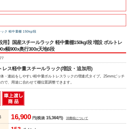
ック 軽中量棚 150kg/段
設用】国産スチールラック 軽中量棚150kg/段 増設 ボルトレ
00x幅900x奥行300x天地6段
77
トレス軽中量スチールラック(増設・追加用)
体・連結をしやすい軽中量ボルトレスラックの増連式タイプ。25mmピッチ
るので、用途に合わせて棚位置調整できます。
16,900
格
15,364
円(税抜
円)
消費税について