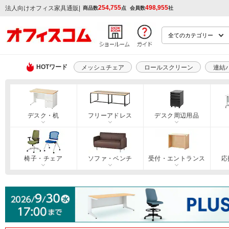
254,755
498,955
|
法人向けオフィス家具通販
商品数
点
会員数
社
HOTワード
メッシュチェア
ロールスクリーン
連結
デスク・机
フリーアドレス
デスク周辺用品
椅子・チェア
ソファ・ベンチ
受付・エントランス
応