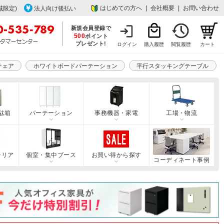
はじめての方へ
|
会社概要
|
お問い合わせ
域限定)
法人向け後払い
新規会員登録で
500
ポイント
プレゼント!
ログイン
購入履歴
閲覧履歴
カート
チェア
ホワイトボードパーテーション
平行スタッキングテーブル
駄箱
パーテーション
事務機器・家電
工場・物流
テリア
個室・集中ブース
お買い得から探す
コーディネート事例