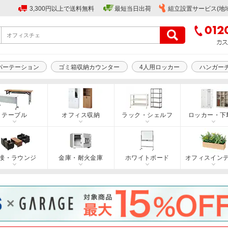
3,300円以上で送料無料
最短当日出荷
組立設置サービス(地
パーテーション
ゴミ箱収納カウンター
4人用ロッカー
ハンガー
テーブル
オフィス収納
ラック・シェルフ
ロッカー・下
接・ラウンジ
金庫・耐火金庫
ホワイトボード
オフィスイン