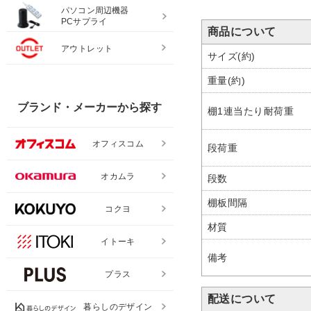
パソコン周辺機器
PCサプライ
商品について
アウトレット
サイズ(約)
重量(約)
ブランド・メーカーから探す
棚1連当たり耐荷重
オフィスコム
段荷重
オカムラ
段数
棚板間隔
コクヨ
材質
イトーキ
備考
プラス
配送について
暮らしのデザイン