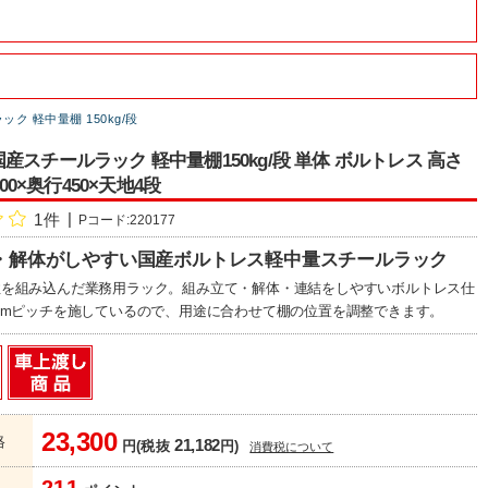
ック 軽中量棚 150kg/段
産スチールラック 軽中量棚150kg/段 単体 ボルトレス 高さ
500×奥行450×天地4段
1件
Pコード:220177
・解体がしやすい国産ボルトレス軽中量スチールラック
性を組み込んだ業務用ラック。組み立て・解体・連結をしやすいボルトレス仕
mmピッチを施しているので、用途に合わせて棚の位置を調整できます。
23,300
格
21,182
円(税抜
円)
消費税について