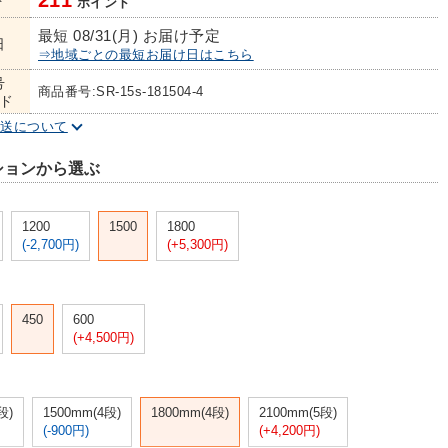
211
ト
ポイント
最短 08/31(月) お届け予定
日
⇒地域ごとの最短お届け日はこちら
号
商品番号:SR-15s-181504-4
ド
配送について
ションから選ぶ
1200
1500
1800
(-2,700円)
(+5,300円)
450
600
(+4,500円)
段)
1500mm(4段)
1800mm(4段)
2100mm(5段)
(-900円)
(+4,200円)