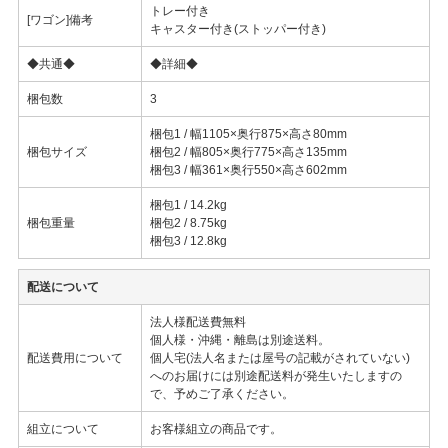
トレー付き
[ワゴン]備考
キャスター付き(ストッパー付き)
◆共通◆
◆詳細◆
梱包数
3
梱包1 / 幅1105×奥行875×高さ80mm
梱包サイズ
梱包2 / 幅805×奥行775×高さ135mm
梱包3 / 幅361×奥行550×高さ602mm
梱包1 / 14.2kg
梱包重量
梱包2 / 8.75kg
梱包3 / 12.8kg
配送について
法人様配送費無料
個人様・沖縄・離島は別途送料。
配送費用について
個人宅(法人名または屋号の記載がされていない)
へのお届けには別途配送料が発生いたしますの
で、予めご了承ください。
組立について
お客様組立の商品です。