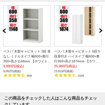
ペスパ 木製キャビネット 3段 扉
ペスパ 木製キャビネット 5段 5
なし ミドルタイプ 幅600×奥行
段扉付き ハイタイプ 幅600×奥
350×高さ1148mm 【ホワイト×
行369×高さ1874mm 【ホワイ
グレー】
9,990円(税込)
ト扉・ナチュラル扉】
25,980円(税込)
9,082円(税抜)
23,619円(税抜)
85件
155件
この商品をチェックした人はこんな商品もチェッ
クしています