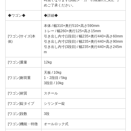
めご了承ください。
◆ワゴン◆
◆詳細◆
本体 / 幅310×奥行510×高さ590mm
トレー / 幅260×奥行125×高さ15mm
[ワゴン]サイズ(本
引き出し内寸(1段目) / 幅235×奥行440×高さ60mm
体)
引き出し内寸(2段目) / 幅235×奥行440×高さ90mm
引き出し内寸(3段目) / 幅235×奥行440×高さ245m
m
[ワゴン]重量
12kg
天板 / 10kg
[ワゴン]耐荷重
1・2段目 / 5kg
3段目 / 10kg
[ワゴン]材質
スチール
[ワゴン]錠タイプ
シリンダー錠
[ワゴン]段数
3段
[ワゴン]機能・特徴
オールロック式