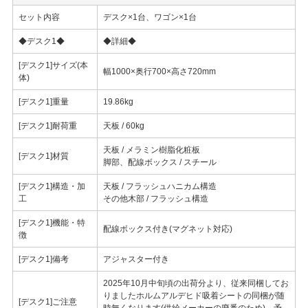
セット内容
デスク×1台、ワゴン×1台
◆デスク1◆
◆詳細◆
[デスク1]サイズ(本
幅1000×奥行700×高さ720mm
体)
[デスク1]重量
19.86kg
[デスク1]耐荷重
天板 / 60kg
天板 / メラミン樹脂化粧板
[デスク1]材質
脚部、配線ボックス / スチール
[デスク1]構造・加
天板 / フラッシュハニカム構造
工
その他木部 / フラッシュ構造
[デスク1]機能・特
配線ボックス付き(マグネット対応)
徴
[デスク1]備考
アジャスター付き
2025年10月中旬頃の出荷分より、従来同梱してお
りましたホルムアルデヒド吸着シートの同梱が随
[デスク1]ご注意
時無くなります(供給メーカーの廃番のため)。予