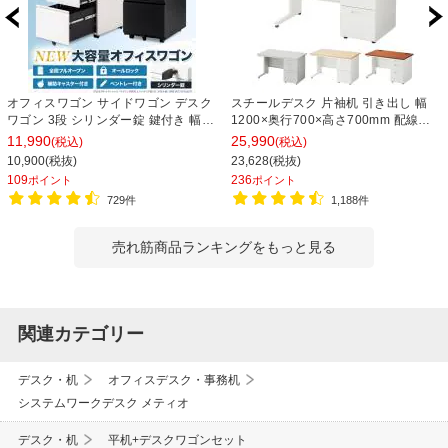
オフィスワゴン サイドワゴン デスク
スチールデスク 片袖机 引き出し 幅
ワゴン 3段 シリンダー錠 鍵付き 幅
1200×奥行700×高さ700mm 配線穴
390×奥行510×高さ600mm【ホワイ
事務机 ビジネスデスク
11,990
25,990
(税込)
(税込)
ト・ブラック】
10,900(税抜)
23,628(税抜)
109
236
ポイント
ポイント
729件
1,188件
売れ筋商品ランキングをもっと見る
関連カテゴリー
デスク・机
オフィスデスク・事務机
システムワークデスク メティオ
デスク・机
平机+デスクワゴンセット