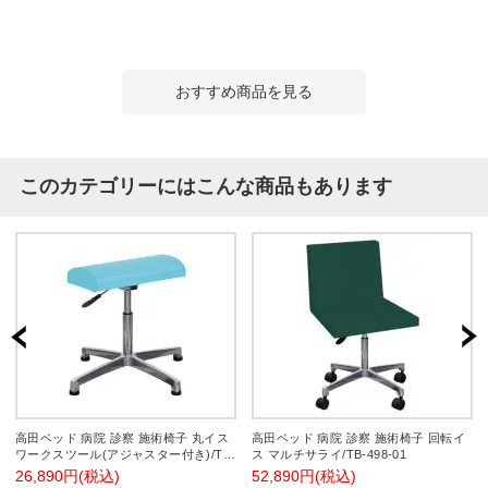
おすすめ商品を見る
このカテゴリーにはこんな商品もあります
高田ベッド 病院 診察 施術椅子 丸イス
高田ベッド 病院 診察 施術椅子 回転イ
ワークスツール(アジャスター付き)/TB-
ス マルチサライ/TB-498-01
56-02
26,890円(税込)
52,890円(税込)