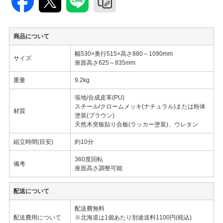
商品について
幅530×奥行515×高さ880～1090mm
サイズ
座面高さ625～835mm
重量
9.2kg
張地/合成皮革(PU)
スチール/クロームメッキ(ナチュラル)または粉体
材質
塗装(ブラウン)
天然木突板貼り合板(ラッカー塗装)、ウレタン
組立時間(目安)
約10分
360度回転
備考
座面高さ調整可能
配送について
配送費無料
配送費用について
※北海道は1個あたり別途送料1100円(税込)