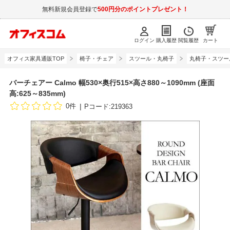
無料新規会員登録で
500円分のポイントプレゼント！
ログイン
購入履歴
閲覧履歴
カート
オフィス家具通販TOP
椅子・チェア
スツール・丸椅子
丸椅子・スツー
バーチェアー Calmo 幅530×奥行515×高さ880～1090mm (座面
高:625～835mm)
0件
Pコード:219363