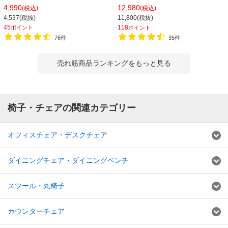
400×高さ400mm 【ブラック アイボ
き 高さ825～975mm おしゃれ 丸椅
4,990
12,980
(税込)
(税込)
リー ブルー ダークブラウン】
子 スツール 木製 バーチェア【ブラッ
4,537(税抜)
11,800(税抜)
ク座面・ベージュ座面】
45
118
ポイント
ポイント
76件
35件
売れ筋商品ランキングをもっと見る
椅子・チェアの関連カテゴリー
オフィスチェア・デスクチェア
ダイニングチェア・ダイニングベンチ
スツール・丸椅子
カウンターチェア