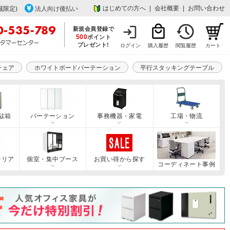
はじめての方へ
|
会社概要
|
お問い合わせ
域限定)
法人向け後払い
新規会員登録で
500
ポイント
プレゼント!
ログイン
購入履歴
閲覧履歴
カート
チェア
ホワイトボードパーテーション
平行スタッキングテーブル
駄箱
パーテーション
事務機器・家電
工場・物流
テリア
個室・集中ブース
お買い得から探す
コーディネート事例