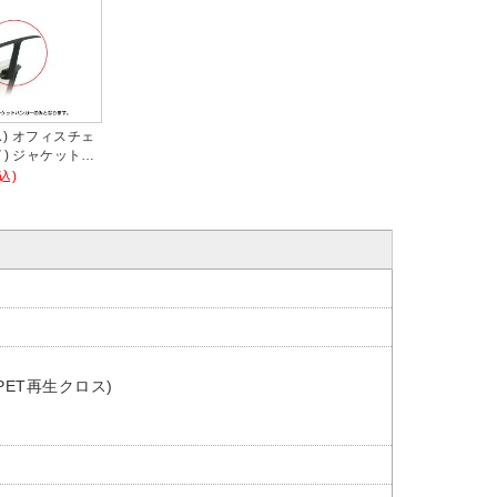
ス) オフィスチェ
ライ) ジャケットハ
R BK
込)
ET再生クロス)