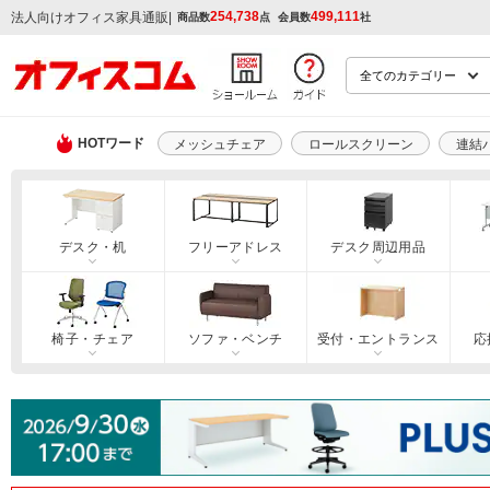
254,738
499,111
|
法人向けオフィス家具通販
商品数
点
会員数
社
HOTワード
メッシュチェア
ロールスクリーン
連結
デスク・机
フリーアドレス
デスク周辺用品
椅子・チェア
ソファ・ベンチ
受付・エントランス
応