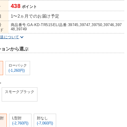
438
ト
ポイント
1〜2ヵ月でのお届け予定
日
号
商品番号:GA-KD-TR51SEL/品番:39745,39747,39750,39746,397
48,39749
ド
配送について
ションから選ぶ
ローバック
(-1,260円)
ー
スモークブラック
肘
L型肘
肘なし
(-2,760円)
(-7,060円)