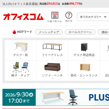
254,813
498,779
|
法人向けオフィス家具通販
商品数
点
会員数
社
HOTワード
メッシュチェア
ロールスクリーン
連結
デスク・机
フリーアドレス
デスク周辺用品
椅子・チェア
ソファ・ベンチ
受付・エントランス
応