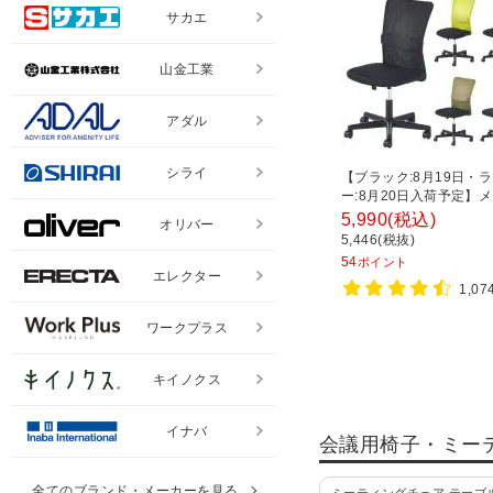
サカエ
山金工業
アダル
シライ
【ブラック:8月19日・
ー:8月20日入荷予定】
ェア チャットチェア ラ
5,990
(税込)
オリバー
ポート オフィスチェア 
5,446(税抜)
ェア 会議椅子 幅580×奥
54
ポイント
高さ835-930mm
エレクター
1,0
ワークプラス
キイノクス
イナバ
会議用椅子・ミー
全てのブランド・メーカーを見る