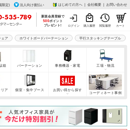
はじめての方へ
|
会社概要
|
お問い合わせ
域限定)
法人向け後払い
新規会員登録で
500
ポイント
プレゼント!
ログイン
購入履歴
閲覧履歴
カート
チェア
ホワイトボードパーテーション
平行スタッキングテーブル
駄箱
パーテーション
事務機器・家電
工場・物流
テリア
個室・集中ブース
お買い得から探す
コーディネート事例