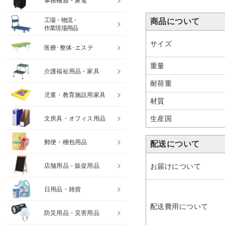
事務機器・家電
工場・物流・
商品について
作業現場用品
サイズ
医療･整体･エステ
重量
介護福祉用品・家具
耐荷重
児童・教育施設用家具
材質
生産国
文房具・オフィス用品
郵便・梱包用品
配送について
店舗用品・販促用品
お届けについて
日用品・雑貨
配送費用について
防災用品・災害用品