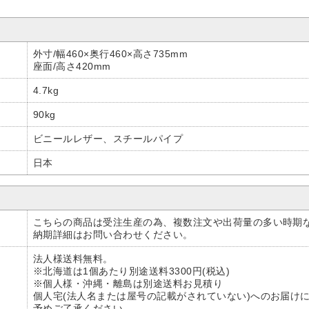
外寸/幅460×奥行460×高さ735mm
座面/高さ420mm
4.7kg
90kg
ビニールレザー、スチールパイプ
日本
こちらの商品は受注生産の為、複数注文や出荷量の多い時期
納期詳細はお問い合わせください。
法人様送料無料。
※北海道は1個あたり別途送料3300円(税込)
※個人様・沖縄・離島は別途送料お見積り
個人宅(法人名または屋号の記載がされていない)へのお届け
予めご了承ください。