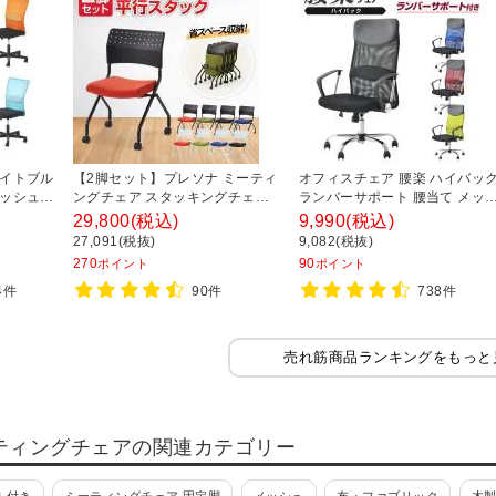
ライトブル
【2脚セット】プレソナ ミーティ
オフィスチェア 腰楽 ハイバッ
メッシュチ
ングチェア スタッキングチェア
ランバーサポート 腰当て メッ
ンバーサ
キャスター付き 座面クッション
ュチェア パソコンチェア 幅620
29,800
(税込)
9,990
(税込)
デスクチ
幅570×奥行565×高さ805mm 会
奥620×高さ1090-1190mm
27,091(税抜)
9,082(税抜)
行580×
議室 収納 法人 大人数 重ねる 会
270
90
ポイント
ポイント
議用椅子 会議用チェア
74件
90件
738件
売れ筋商品ランキングをもっと
ティングチェアの関連カテゴリー