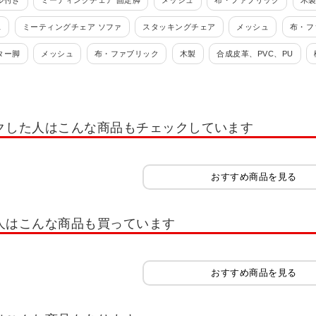
ル付き
ミーティングチェア 固定脚
メッシュ
布・ファブリック
木
ス
ミーティングチェア ソファ
スタッキングチェア
メッシュ
布・フ
ター脚
メッシュ
布・ファブリック
木製
合成皮革、PVC、PU
ives Folding Chair)
マルカ(Marca)
クした人はこんな商品もチェックしています
おすすめ商品を見る
人はこんな商品も買っています
おすすめ商品を見る