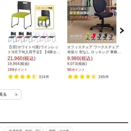
ク
【(背)ホワイト×(座)ワインレッ
オフィスチェア ワークスチェア
オ
シ
ド:8月下旬入荷予定】【4脚セッ
布張り 肘なし ロッキング 事務椅
ア
×
ト】ミーティングチェア 会議用
子 デスクチェア 幅590×奥行
き
21,960
(税込)
9,980
(税込)
2
椅子 会議用チェア 固定脚 アグレ
590×高さ770～850mm
ラ
19,964(税抜)
9,073(税抜)
2
アチェア スタッキング可能 レザ
フ
199
90
2
ポイント
ポイント
ー 幅475×奥行545×高さ750mm
314件
265件
見る