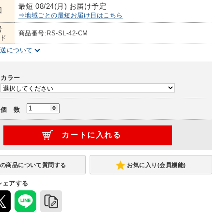
最短 08/24(月) お届け予定
日
⇒地域ごとの最短お届け日はこちら
号
商品番号:RS-SL-42-CM
ド
配送について
カラー
個 数
お気に入り(会員機能)
シェアする