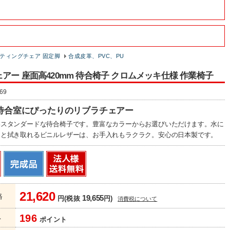
ティングチェア 固定脚
合成皮革、PVC、PU
アー 座面高420mm 待合椅子 クロムメッキ仕様 作業椅子
69
待合室にぴったりのリブラチェアー
いスタンダードな待合椅子です。豊富なカラーからお選びいただけます。水に
ッと拭き取れるビニルレザーは、お手入れもラクラク。安心の日本製です。
21,620
格
19,655
円(税抜
円)
消費税について
196
ト
ポイント