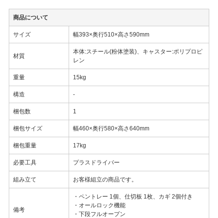
商品について
サイズ
幅393×奥行510×高さ590mm
本体:スチール(粉体塗装)、キャスター:ポリプロピ
材質
レン
重量
15kg
構造
-
梱包数
1
梱包サイズ
幅460×奥行580×高さ640mm
梱包重量
17kg
必要工具
プラスドライバー
組み立て
お客様組立の商品です。
・ペントレー 1個、仕切板 1枚、カギ 2個付き
・オールロック機能
備考
・下段フルオープン