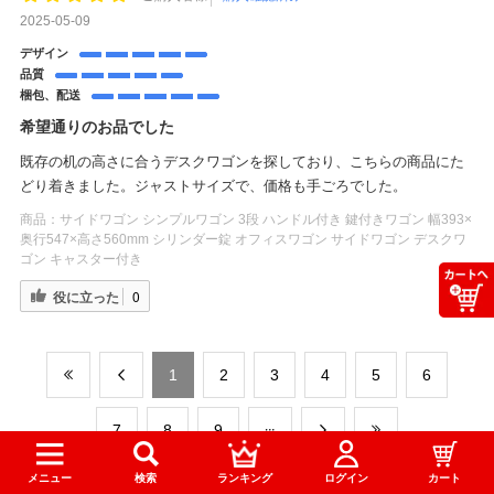
2025-05-09
デザイン
品質
梱包、配送
希望通りのお品でした
既存の机の高さに合うデスクワゴンを探しており、こちらの商品にた
どり着きました。ジャストサイズで、価格も手ごろでした。
商品：
サイドワゴン シンプルワゴン 3段 ハンドル付き 鍵付きワゴン 幅393×
奥行547×高さ560mm シリンダー錠 オフィスワゴン サイドワゴン デスクワ
ゴン キャスター付き
役に立った
0
​1
​2
​3
​4
​5
​6
​7
​8
​9
メニュー
検索
ランキング
ログイン
カート