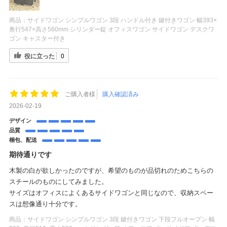
商品：
サイドワゴン シンプルワゴン 3段 ハンドル付き 鍵付きワゴン 幅393×
奥行547×高さ560mm シリンダー錠 オフィスワゴン サイドワゴン デスクワ
ゴン キャスター付き
役に立った
0
ご購入者様
購入確認済み
2026-02-19
デザイン
品質
梱包、配送
期待通りです
木製の白が欲しかったのですが、希望のものが品切れのためこちらの
スチールのものにしてみました。
サイズはオフィスによくあるサイドワゴンと同じなので、収納スペー
スは想像通り十分です。
商品：
サイドワゴン シンプルワゴン 3段 鍵付きワゴン 下段フルオープン 幅