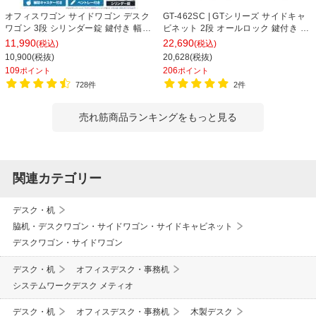
オフィスワゴン サイドワゴン デスク
GT-462SC | GTシリーズ サイドキャ
ワゴン 3段 シリンダー錠 鍵付き 幅
ビネット 2段 オールロック 鍵付き オ
390×奥行510×高さ600mm【ホワイ
フィスワゴン サイドワゴン デスクワ
11,990
22,690
(税込)
(税込)
ト・ブラック】
ゴン 収納 幅395×奥行550×高さ
10,900(税抜)
20,628(税抜)
616mm 【完成品】
109
206
ポイント
ポイント
728件
2件
売れ筋商品ランキングをもっと見る
関連カテゴリー
デスク・机
脇机・デスクワゴン・サイドワゴン・サイドキャビネット
デスクワゴン・サイドワゴン
デスク・机
オフィスデスク・事務机
システムワークデスク メティオ
デスク・机
オフィスデスク・事務机
木製デスク