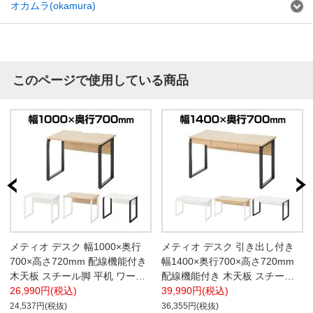
オカムラ(okamura)
このページで使用している商品
メティオ デスク 幅1000×奥行
メティオ デスク 引き出し付き
700×高さ720mm 配線機能付き
幅1400×奥行700×高さ720mm
木天板 スチール脚 平机 ワーク
配線機能付き 木天板 スチール
デスク オフィス【天板:ホワイ
26,990円(税込)
脚 平机 ワークデスク オフィス
39,990円(税込)
ト/脚:ブラック・天板:ホワイト/
【天板:ホワイト/脚:ブラック・
24,537円(税抜)
36,355円(税抜)