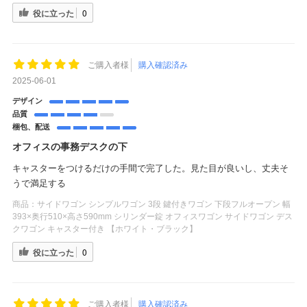
役に立った
0
ご購入者様
購入確認済み
2025-06-01
デザイン
品質
梱包、配送
オフィスの事務デスクの下
キャスターをつけるだけの手間で完了した。見た目が良いし、丈夫そ
うで満足する
商品：
サイドワゴン シンプルワゴン 3段 鍵付きワゴン 下段フルオープン 幅
393×奥行510×高さ590mm シリンダー錠 オフィスワゴン サイドワゴン デス
クワゴン キャスター付き 【ホワイト・ブラック】
役に立った
0
ご購入者様
購入確認済み