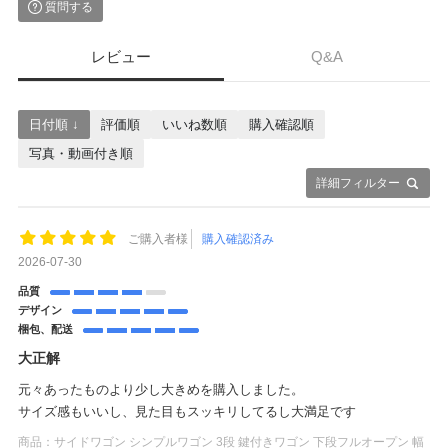
質問する
レビュー
Q&A
日付順 ↓
評価順
いいね数順
購入確認順
写真・動画付き順
詳細フィルター
ご購入者様
購入確認済み
2026-07-30
品質
デザイン
梱包、配送
大正解
元々あったものより少し大きめを購入しました。
サイズ感もいいし、見た目もスッキリしてるし大満足です
商品：
サイドワゴン シンプルワゴン 3段 鍵付きワゴン 下段フルオープン 幅