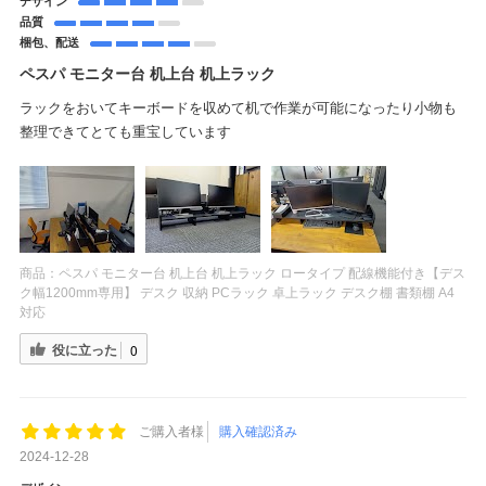
デザイン
品質
梱包、配送
ペスパ モニター台 机上台 机上ラック
ラックをおいてキーボードを収めて机で作業が可能になったり小物も
整理できてとても重宝しています
商品：
ペスパ モニター台 机上台 机上ラック ロータイプ 配線機能付き【デス
ク幅1200mm専用】 デスク 収納 PCラック 卓上ラック デスク棚 書類棚 A4
対応
役に立った
0
ご購入者様
購入確認済み
2024-12-28