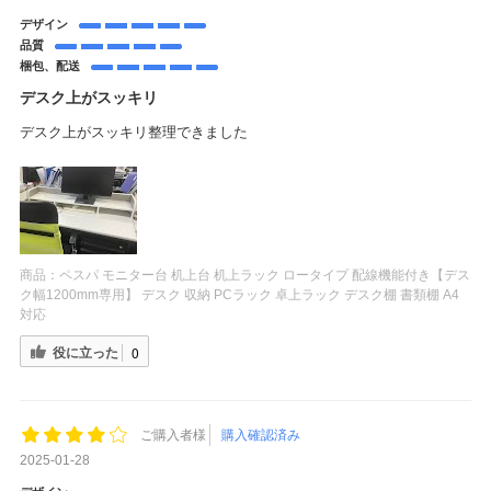
デザイン
品質
梱包、配送
デスク上がスッキリ
デスク上がスッキリ整理できました
商品：
ペスパ モニター台 机上台 机上ラック ロータイプ 配線機能付き【デス
ク幅1200mm専用】 デスク 収納 PCラック 卓上ラック デスク棚 書類棚 A4
対応
役に立った
0
ご購入者様
購入確認済み
2025-01-28