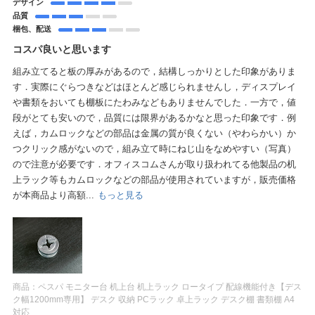
デザイン
品質
梱包、配送
コスパ良いと思います
組み立てると板の厚みがあるので，結構しっかりとした印象がありま
す．実際にぐらつきなどはほとんど感じられませんし，ディスプレイ
や書類をおいても棚板にたわみなどもありませんでした．一方で，値
段がとても安いので，品質には限界があるかなと思った印象です．例
えば，カムロックなどの部品は金属の質が良くない（やわらかい）か
つクリック感がないので，組み立て時にねじ山をなめやすい（写真）
ので注意が必要です．オフィスコムさんが取り扱われてる他製品の机
上ラック等もカムロックなどの部品が使用されていますが，販売価格
が本商品より高額...
もっと見る
商品：
ペスパ モニター台 机上台 机上ラック ロータイプ 配線機能付き【デス
ク幅1200mm専用】 デスク 収納 PCラック 卓上ラック デスク棚 書類棚 A4
対応