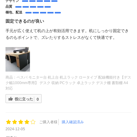
デザイン
品質
梱包、配送
固定できるのが良い
手元が広く使えて机の上が有効活用できます。机にしっかり固定でき
るのもポイントで、ズレたりするストレスがなくて快適です。
商品：
ペスパ モニター台 机上台 机上ラック ロータイプ 配線機能付き【デス
ク幅1000mm専用】 デスク 収納 PCラック 卓上ラック デスク棚 書類棚 A4
対応
役に立った
0
ご購入者様
購入確認済み
2024-12-05