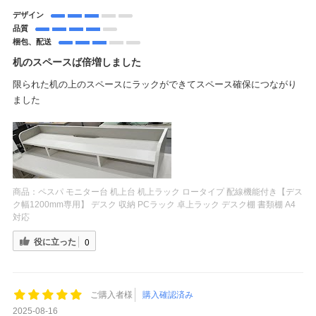
デザイン
品質
梱包、配送
机のスペースば倍増しました
限られた机の上のスペースにラックができてスペース確保につながり
ました
商品：
ペスパ モニター台 机上台 机上ラック ロータイプ 配線機能付き【デス
ク幅1200mm専用】 デスク 収納 PCラック 卓上ラック デスク棚 書類棚 A4
対応
役に立った
0
ご購入者様
購入確認済み
2025-08-16