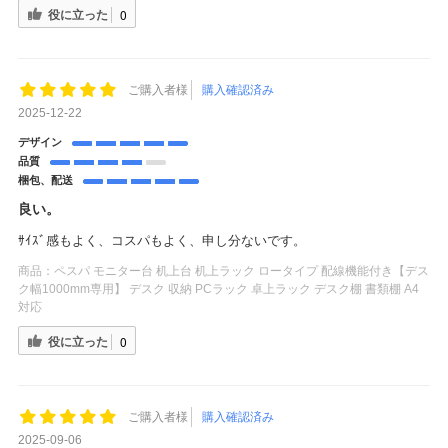
役に立った
0
ご購入者様
購入確認済み
2025-12-22
デザイン
品質
梱包、配送
良い。
ｻｲｽﾞ感もよく、コスパもよく、申し分ないです。
商品：
ペスパ モニター台 机上台 机上ラック ロータイプ 配線機能付き【デス
ク幅1000mm専用】 デスク 収納 PCラック 卓上ラック デスク棚 書類棚 A4
対応
役に立った
0
ご購入者様
購入確認済み
2025-09-06