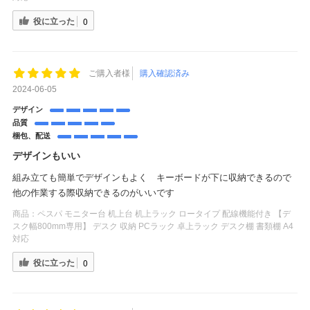
役に立った
0
ご購入者様
購入確認済み
2024-06-05
デザイン
品質
梱包、配送
デザインもいい
組み立ても簡単でデザインもよく キーボードが下に収納できるので
他の作業する際収納できるのがいいです
商品：
ペスパ モニター台 机上台 机上ラック ロータイプ 配線機能付き 【デ
スク幅800mm専用】 デスク 収納 PCラック 卓上ラック デスク棚 書類棚 A4
対応
役に立った
0