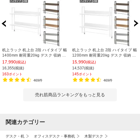
机上ラック 机上台 2段 ハイタイプ 幅
机上ラック 机上台 2段 ハイタイプ 幅
1400mm 耐荷重20kg デスク 収納 PC
1200mm 耐荷重20kg デスク 収納 PC
ラック 卓上ラック モニター台 デスク
ラック 卓上ラック モニター台 デスク
17,990
15,990
(税込)
(税込)
棚 書類棚 A4対応
棚 書類棚 A4対応
16,355(税抜)
14,537(税抜)
163
145
ポイント
ポイント
469件
469件
売れ筋商品ランキングをもっと見る
関連カテゴリー
デスク・机
オフィスデスク・事務机
木製デスク