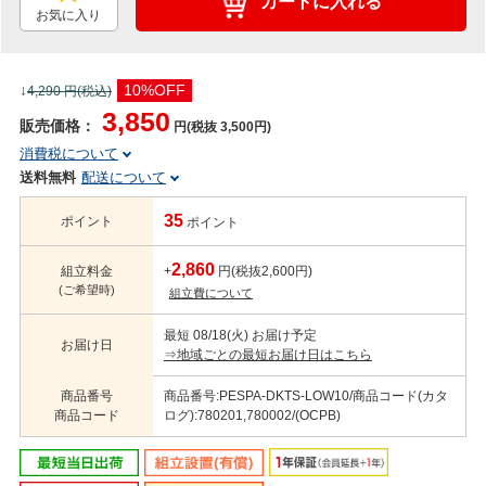
カートに入れる
お気に入り
↓
10%OFF
4,290
円(税込)
3,850
販売価格：
円(税抜 3,500円)
消費税について
送料無料
配送について
35
ポイント
ポイント
2,860
組立料金
+
円(税抜2,600円)
(ご希望時)
組立費について
最短 08/18(火) お届け予定
お届け日
⇒地域ごとの最短お届け日はこちら
商品番号
商品番号:PESPA-DKTS-LOW10/商品コード(カタ
商品コード
ログ):780201,780002/(OCPB)