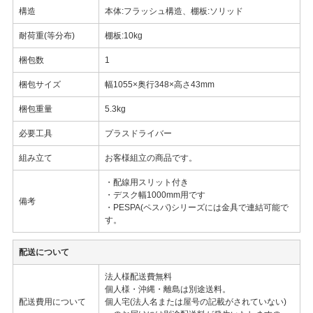
構造
本体:フラッシュ構造、棚板:ソリッド
耐荷重(等分布)
棚板:10kg
梱包数
1
梱包サイズ
幅1055×奥行348×高さ43mm
梱包重量
5.3kg
必要工具
プラスドライバー
組み立て
お客様組立の商品です。
・配線用スリット付き
・デスク幅1000mm用です
備考
・PESPA(ペスパ)シリーズには金具で連結可能で
す。
配送について
法人様配送費無料
個人様・沖縄・離島は別途送料。
配送費用について
個人宅(法人名または屋号の記載がされていない)