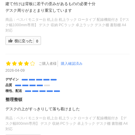
建て付けは背板に若干の歪みがあるものの必要十分
デスク周りがまとまり重宝しています
商品：
ペスパ モニター台 机上台 机上ラック ロータイプ 配線機能付き【デス
ク幅1000mm専用】 デスク 収納 PCラック 卓上ラック デスク棚 書類棚 A4
対応
役に立った
0
ご購入者様
購入確認済み
2026-04-09
デザイン
品質
梱包、配送
整理整頓
デスクの上がすっきりして落ち着けました
商品：
ペスパ モニター台 机上台 机上ラック ロータイプ 配線機能付き 【デ
スク幅800mm専用】 デスク 収納 PCラック 卓上ラック デスク棚 書類棚 A4
対応