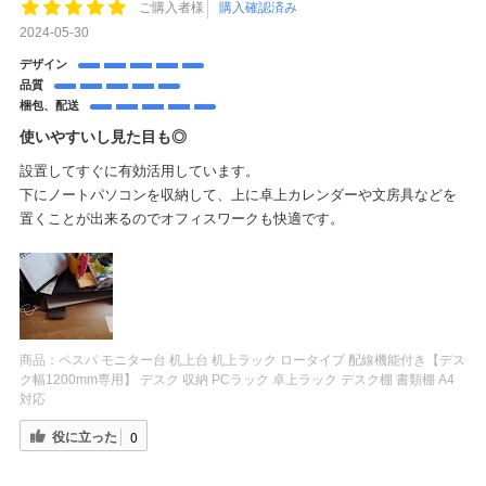
ご購入者様
購入確認済み
2024-05-30
デザイン
品質
梱包、配送
使いやすいし見た目も◎
設置してすぐに有効活用しています。
下にノートパソコンを収納して、上に卓上カレンダーや文房具などを
置くことが出来るのでオフィスワークも快適です。
商品：
ペスパ モニター台 机上台 机上ラック ロータイプ 配線機能付き【デス
ク幅1200mm専用】 デスク 収納 PCラック 卓上ラック デスク棚 書類棚 A4
対応
役に立った
0