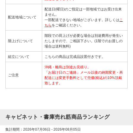
配送日(曜日)のご指定は一部地域ではお受け出来
ません。
配送地域について
一部配送できない地域がございます。詳しくは
こ
ちら
をご確認ください。
階段での荷上げが必要な場合は別途費用が発生い
階上げについて
たしますので、ご相談下さい。(1階でのお渡しの
場合は送料無料)
組立について
こちらの商品は完成品設置付きです。
沖縄・離島は別途お見積り。
「お届け日のご連絡」メール以後の納期変更・再
ご注意
配送には変更手数料として売価(税込)の10%頂戴
致します。
キャビネット・書庫売れ筋商品ランキング
集計期間：2026年07月06日 - 2026年08月05日