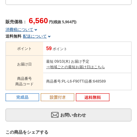
6,560
販売価格：
円(税抜 5,964円)
消費税について
送料無料
配送について
59
ポイント
ポイント
最短 09/10(木) お届け予定
お届け日
⇒地域ごとの最短お届け日はこちら
商品番号
商品番号:PL-L6-F90TT/品番:648589
商品コード
この商品をシェアする