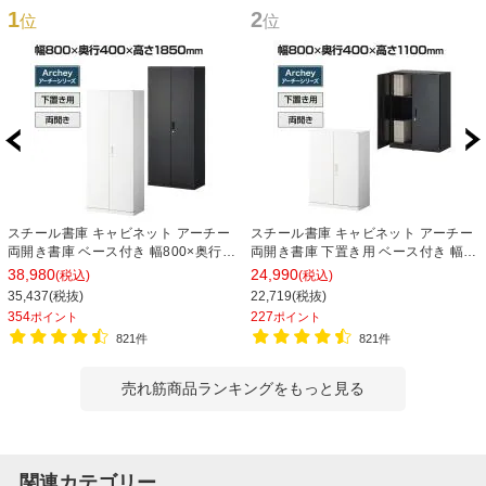
1
2
位
位
スチール書庫 キャビネット アーチー
スチール書庫 キャビネット アーチー
両開き書庫 ベース付き 幅800×奥行
両開き書庫 下置き用 ベース付き 幅
400×高さ1850mm
800×奥行400×高さ1100mm
38,980
24,990
(税込)
(税込)
35,437(税抜)
22,719(税抜)
354
227
ポイント
ポイント
821件
821件
売れ筋商品ランキングをもっと見る
関連カテゴリー