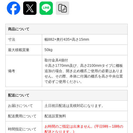
商品について
寸法
幅882×奥行435×高さ15mm
最大積載質量
50kg
取付金具4個付
※高さ1770mm及び、高さ2100mmタイプに棚板
備考
追加の場合、開き止め棚爪ご使用の必要はありま
せん。その際、本体に付属の棚爪を高さ中央位置
で必ずご使用ください。
配送について
お届けについて
土日祝日配送は見積対応になります。
配送費用について
配送設置無料
お時間のご指定は出来ません。(平日9時～18時の
時間指定について
配送となります。)