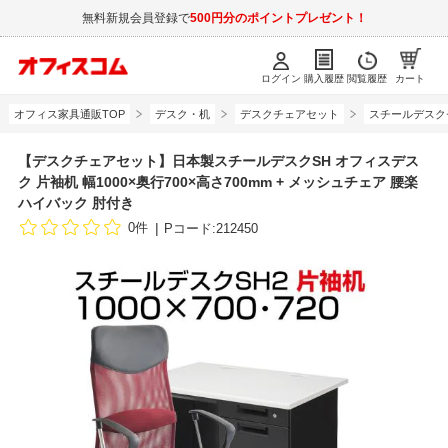
無料新規会員登録で
500円分のポイントプレゼント！
ログイン
購入履歴
閲覧履歴
カート
オフィス家具通販TOP
デスク・机
デスクチェアセット
スチールデスク
【デスクチェアセット】日本製スチールデスクSH オフィスデス
ク 片袖机 幅1000×奥行700×高さ700mm + メッシュチェア 腰楽
ハイバック 肘付き
0件
Pコード:212450