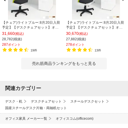
【チェア)ライトブルー:8月20日入荷
【チェア)ライトブルー:8月20日入荷
予定】【デスクチェアセット】オフ
予定】【デスクチェアセット】オフ
ィスデスク 事務机 スチールデスク 片
ィスデスク 事務机 スチールデスク 片
31,660
30,670
(税込)
(税込)
袖机 1200×700 + メッシュチェア チ
袖机 1000×700 + メッシュチェア チ
28,782(税抜)
27,882(税抜)
ャットチェア セット
ャットチェア セット
287
278
ポイント
ポイント
19件
13件
売れ筋商品ランキングをもっと見る
関連カテゴリー
デスク・机
デスクチェアセット
スチールデスクセット
国産スチールデスク片袖・両袖机セット
オフィス家具 メーカー一覧
オフィスコム(officecom)