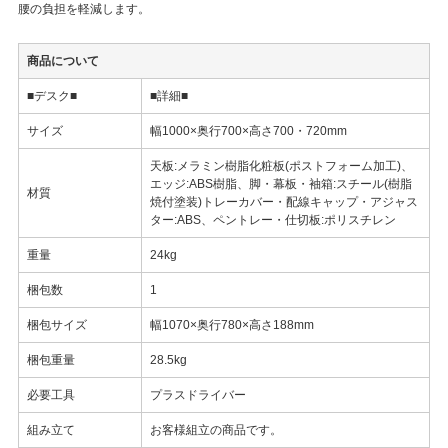
腰の負担を軽減します。
商品について
■デスク■
■詳細■
サイズ
幅1000×奥行700×高さ700・720mm
天板:メラミン樹脂化粧板(ポストフォーム加工)、
エッジ:ABS樹脂、脚・幕板・袖箱:スチール(樹脂
材質
焼付塗装)トレーカバー・配線キャップ・アジャス
ター:ABS、ペントレー・仕切板:ポリスチレン
重量
24kg
梱包数
1
梱包サイズ
幅1070×奥行780×高さ188mm
梱包重量
28.5kg
必要工具
プラスドライバー
組み立て
お客様組立の商品です。