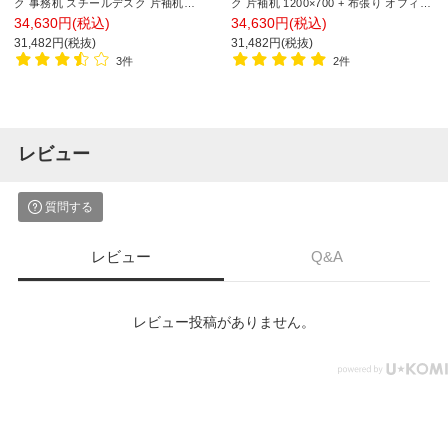
ク 事務机 スチールデスク 片袖机
ク 片袖机 1200×700 + 布張り オフィス
1000×700 + メッシュチェア 腰楽 ハイ
チェア RD-1
34,630円(税込)
34,630円(税込)
バック 肘付き セット
31,482円(税抜)
31,482円(税抜)
3件
2件
レビュー
質問する
レビュー
Q&A
レビュー投稿がありません。