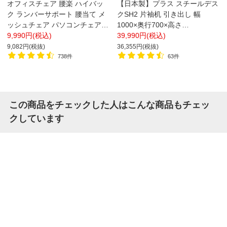
オフィスチェア 腰楽 ハイバッ
【日本製】プラス スチールデス
ク ランバーサポート 腰当て メ
クSH2 片袖机 引き出し 幅
ッシュチェア パソコンチェア
1000×奥行700×高さ
幅620×奥620×高さ1090-
9,990円(税込)
700/720mm オフィスデスク 事
39,990円(税込)
1190mm
務机
9,082円(税抜)
36,355円(税抜)
738件
63件
この商品をチェックした人はこんな商品もチェッ
クしています