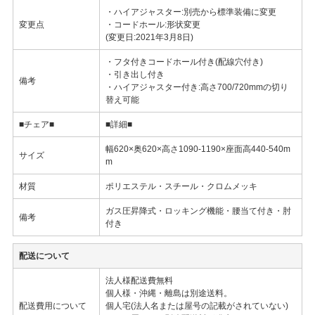
・ハイアジャスター:別売から標準装備に変更
変更点
・コードホール:形状変更
(変更日:2021年3月8日)
・フタ付きコードホール付き(配線穴付き)
・引き出し付き
備考
・ハイアジャスター付き:高さ700/720mmの切り
替え可能
■チェア■
■詳細■
幅620×奥620×高さ1090-1190×座面高440-540m
サイズ
m
材質
ポリエステル・スチール・クロムメッキ
ガス圧昇降式・ロッキング機能・腰当て付き・肘
備考
付き
配送について
法人様配送費無料
個人様・沖縄・離島は別途送料。
配送費用について
個人宅(法人名または屋号の記載がされていない)