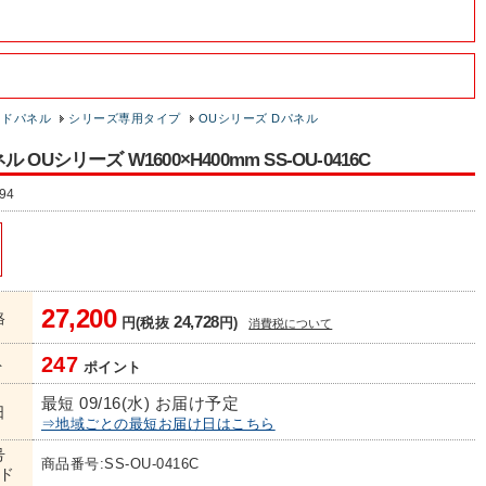
イドパネル
シリーズ専用タイプ
OUシリーズ Dパネル
 OUシリーズ W1600×H400mm SS-OU-0416C
94
27,200
格
24,728
円(税抜
円)
消費税について
247
ト
ポイント
最短 09/16(水) お届け予定
日
⇒地域ごとの最短お届け日はこちら
号
商品番号:SS-OU-0416C
ド