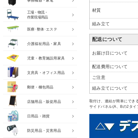
事務機器・家電
材質
工場・物流・
作業現場用品
組み立て
医療･整体･エステ
配送について
介護福祉用品・家具
お届け日について
児童・教育施設用家具
配送費用について
文房具・オフィス用品
ご注意
郵便・梱包用品
組み立てについて
取付け、連結が簡単にできる
店舗用品・販促用品
サイドパネル(A、Bの2タ
日用品・雑貨
防災用品・災害用品