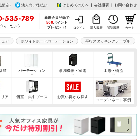
はじめての方へ
|
会社概要
|
お問い合わせ
域限定)
法人向け後払い
新規会員登録で
500
ポイント
プレゼント!
ログイン
購入履歴
閲覧履歴
カート
チェア
ホワイトボードパーテーション
平行スタッキングテーブル
駄箱
パーテーション
事務機器・家電
工場・物流
テリア
個室・集中ブース
お買い得から探す
コーディネート事例