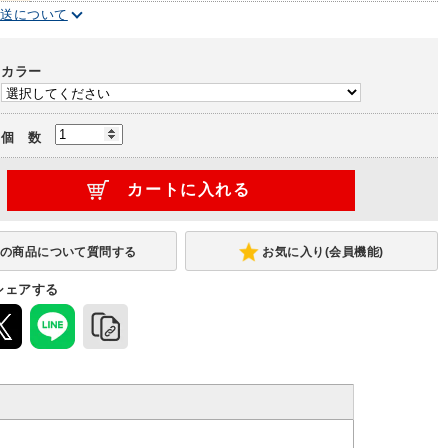
配送について
カラー
個 数
お気に入り(会員機能)
シェアする