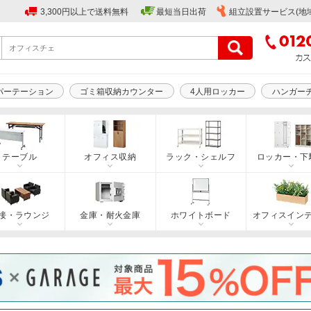
3,300円以上で送料無料
最短当日出荷
組立設置サービス(地
パーテーション
ゴミ箱収納カウンター
4人用ロッカー
ハンガー
テーブル
オフィス収納
ラック・シェルフ
ロッカー・下
接・ラウンジ
金庫・耐火金庫
ホワイトボード
オフィスイン