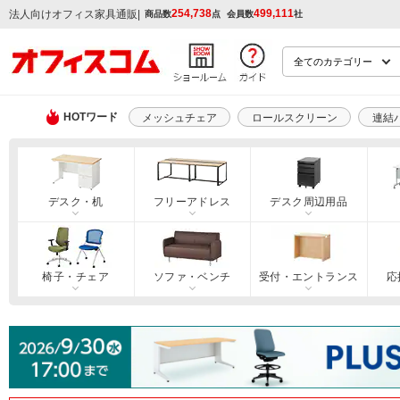
254,738
499,111
|
法人向けオフィス家具通販
商品数
点
会員数
社
HOTワード
メッシュチェア
ロールスクリーン
連結
デスク・机
フリーアドレス
デスク周辺用品
椅子・チェア
ソファ・ベンチ
受付・エントランス
応