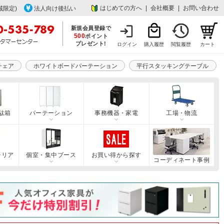
はじめての方へ
|
会社概要
|
お問い合わせ
域限定)
法人向け後払い
新規会員登録で
500
ポイント
プレゼント!
ログイン
購入履歴
閲覧履歴
カート
チェア
ホワイトボードパーテーション
平行スタッキングテーブル
駄箱
パーテーション
事務機器・家電
工場・物流
テリア
個室・集中ブース
お買い得から探す
コーディネート事例