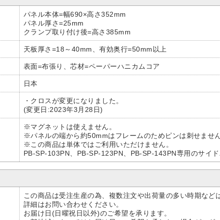
パネル本体=幅690×高さ352mm
パネル厚さ=25mm
クランプ取り付け後=高さ385mm
天板厚さ=18～40mm、有効奥行=50mm以上
表面=布張り、芯材=ペーパーハニカムコア
日本
・クロスが変更になりました。
(変更日:2023年3月28日)
※マグネットは使えません。
※パネルの端から約50mmはフレームのためピンは刺せませ
※この商品は単体ではご利用いただけません。
PB-SP-103PN、PB-SP-123PN、PB-SP-143PN専用の
この商品は受注生産の為、複数注文や出荷量の多い時期など
詳細はお問い合わせください。
お届け日(日曜祝日以外)のご希望を承ります。