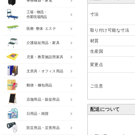
事務機器・家電
工場・物流・
寸法
作業現場用品
医療･整体･エステ
取り付け可能な寸法
材質
介護福祉用品・家具
生産国
児童・教育施設用家具
変更点
文房具・オフィス用品
郵便・梱包用品
ご注意
店舗用品・販促用品
配送について
日用品・雑貨
防災用品・災害用品