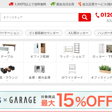
3,300円以上で送料無料
最短当日出荷
組立設置サービス(地
パーテーション
ゴミ箱収納カウンター
4人用ロッカー
ハンガー
テーブル
オフィス収納
ラック・シェルフ
ロッカー・下
接・ラウンジ
金庫・耐火金庫
ホワイトボード
オフィスイン