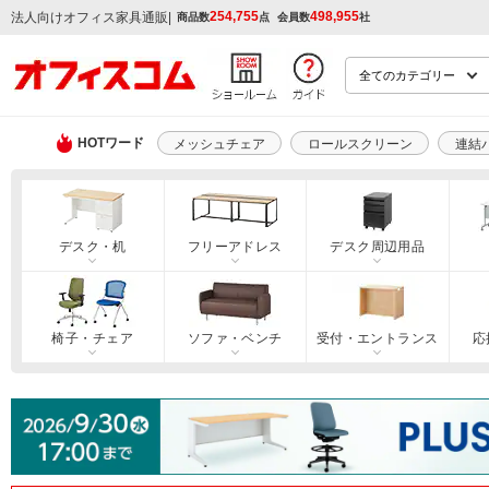
254,755
498,955
|
法人向けオフィス家具通販
商品数
点
会員数
社
HOTワード
メッシュチェア
ロールスクリーン
連結
デスク・机
フリーアドレス
デスク周辺用品
椅子・チェア
ソファ・ベンチ
受付・エントランス
応