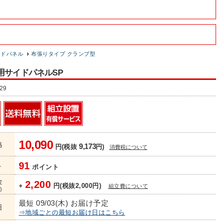
イドパネル
布張りタイプ クランプ型
用サイドパネルSP
29
10,090
格
9,173
円(税抜
円)
消費税について
91
ト
ポイント
金
2,200
+
円(税抜2,000円)
組立費について
)
最短 09/03(木) お届け予定
日
⇒地域ごとの最短お届け日はこちら