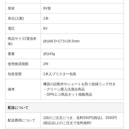
形状
9V形
単位(入数)
1本
電圧
9V
商品サイズ(電池本
(約)48.5×17.5×26.5mm
体)
重量
(約)43g
使用推奨期限
2年
包装形態
1本入ブリスター包装
機器の誤動作やショートを防ぐ絶縁リング付き
備考
・グリーン購入法適合商品
・GPNエコ商品ネット掲載商品
配送について
1回のご注文につき、送料550円(税込)。3300円
配送費用について
(税込)以上のご注文で送料無料!