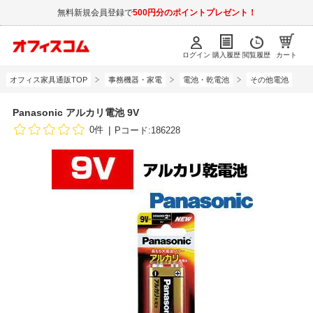
無料新規会員登録で
500円分のポイントプレゼント！
ログイン
購入履歴
閲覧履歴
カート
オフィス家具通販TOP
事務機器・家電
電池・乾電池
その他電池
Panasonic アルカリ電池 9V
0件
Pコード:186228