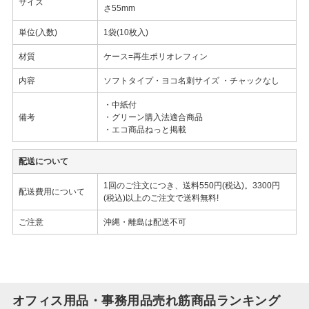
サイズ
さ55mm
単位(入数)
1袋(10枚入)
材質
ケース=再生ポリオレフィン
内容
ソフトタイプ・ヨコ名刺サイズ ・チャックなし
・中紙付
備考
・グリーン購入法適合商品
・エコ商品ねっと掲載
配送について
1回のご注文につき、送料550円(税込)。3300円
配送費用について
(税込)以上のご注文で送料無料!
ご注意
沖縄・離島は配送不可
オフィス用品・事務用品売れ筋商品ランキング