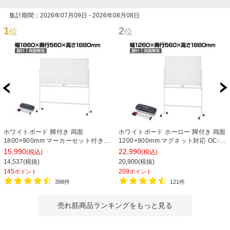
集計期間：2026年07月09日 - 2026年08月08日
1
2
位
位
ホワイトボード 脚付き 両面
ホワイトボード ホーロー 脚付き 両面
1800×900mm マーカーセット付き
1200×900mm マグネット対応 OC-
マグネット対応 OC-WB1890R2 白板
WBH1290R2 白板
15,990
22,990
(税込)
(税込)
14,537(税抜)
20,900(税抜)
145
209
ポイント
ポイント
398件
121件
売れ筋商品ランキングをもっと見る