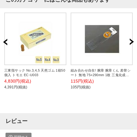
三東指サック No.3,4,5 天然ゴム 1箱50
組み合わせ自在! 腕章 腕章くん 差替シ
個入 トモエ EC-U003
ート 無地 75×290mm 1枚 三鬼化成
EC-NO-MUJI
4,830円(税込)
115円(税込)
4,391円(税抜)
105円(税抜)
レビュー