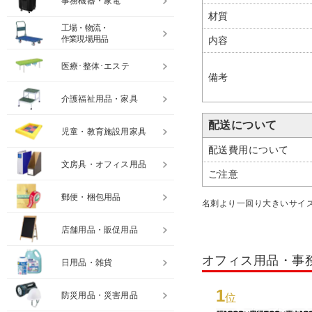
事務機器・家電
材質
工場・物流・
作業現場用品
内容
医療･整体･エステ
備考
介護福祉用品・家具
配送について
児童・教育施設用家具
配送費用について
文房具・オフィス用品
ご注意
郵便・梱包用品
名刺より一回り大きいサイ
店舗用品・販促用品
オフィス用品・事
日用品・雑貨
1
防災用品・災害用品
位