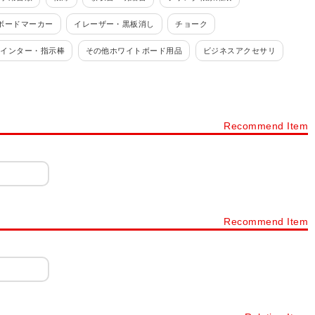
ボードマーカー
イレーザー・黒板消し
チョーク
ポインター・指示棒
その他ホワイトボード用品
ビジネスアクセサリ
指サック
スポンジ
インデックス・ドットシール
Recommend Item
Recommend Item