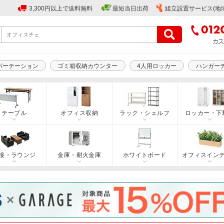
3,300円以上で送料無料
最短当日出荷
組立設置サービス(地
パーテーション
ゴミ箱収納カウンター
4人用ロッカー
ハンガー
テーブル
オフィス収納
ラック・シェルフ
ロッカー・下
接・ラウンジ
金庫・耐火金庫
ホワイトボード
オフィスイン