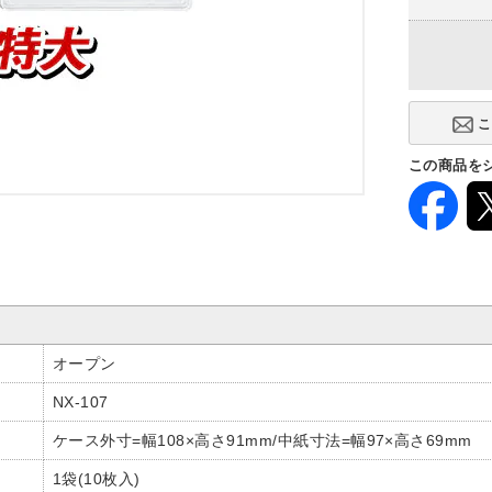
この商品を
オープン
NX-107
ケース外寸=幅108×高さ91mm/中紙寸法=幅97×高さ69mm
1袋(10枚入)