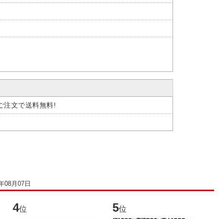
のご注文で送料無料!
6年08月07日
4
5
6
位
位