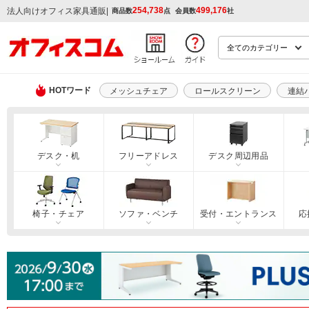
254,738
499,176
|
法人向けオフィス家具通販
商品数
点
会員数
社
HOTワード
メッシュチェア
ロールスクリーン
連結
デスク・机
フリーアドレス
デスク周辺用品
椅子・チェア
ソファ・ベンチ
受付・エントランス
応