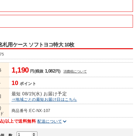
名札用ケース ソフトヨコ特大 10枚
75
1,190
格
1,082
円(税抜
円)
消費税について
10
ト
ポイント
最短 08/19(水) お届け予定
日
⇒地域ごとの最短お届け日はこちら
号
商品番号:EC-NX-107
ド
(税込)以上で送料無料
配送について
個 数