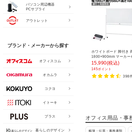
パソコン周辺機器
PCサプライ
アウトレット
ブランド・メーカーから探す
ホワイトボード 脚付き 
1800×900mm マーカ
オフィスコム
き マグネット対応 OC-
15,990
(税込)
WB1890R2 白板
145
ポイント
オカムラ
398
コクヨ
イトーキ
プラス
オフィス用品・事
暮らしのデザイン
帳簿・伝票・事務書類