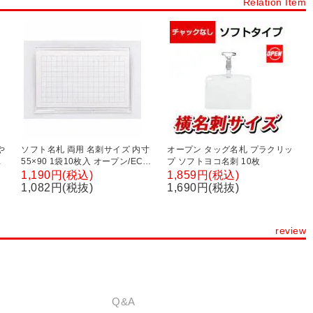
Relation Item
や
ソフト名札 両用 名刺サイズ 内寸
オープン タッグ名札 プラクリッ
ム
55×90 1袋10枚入 オープン/EC-
プ ソフトヨコ名刺 10枚
C-
N-4
1,190円(税込)
1,859円(税込)
1,082円(税抜)
1,690円(税抜)
review
Q&A