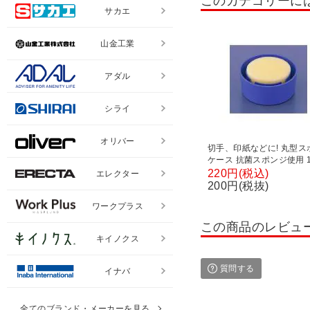
このカテゴリーに
サカエ
山金工業
アダル
シライ
オリバー
切手、印紙などに! 丸型ス
ケース 抗菌スポンジ使用 1
ープン EC-R-1
220円(税込)
エレクター
200円(税抜)
ワークプラス
この商品のレビュ
キイノクス
質問する
イナバ
全てのブランド・メーカーを見る