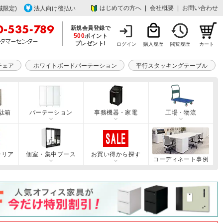
はじめての方へ
|
会社概要
|
お問い合わせ
域限定)
法人向け後払い
新規会員登録で
500
ポイント
プレゼント!
ログイン
購入履歴
閲覧履歴
カート
チェア
ホワイトボードパーテーション
平行スタッキングテーブル
駄箱
パーテーション
事務機器・家電
工場・物流
テリア
個室・集中ブース
お買い得から探す
コーディネート事例