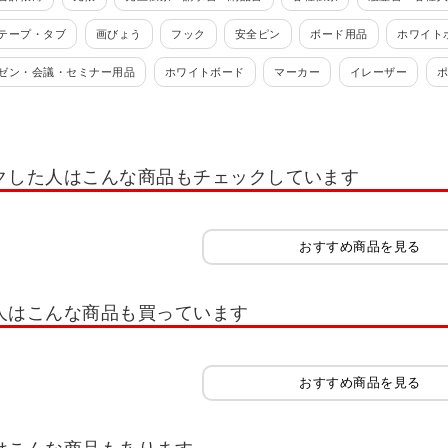
テープ・タブ
画びょう
フック
安全ピン
ボード用品
ホワイト
ゼン・会議・セミナー用品
ホワイトボード
マーカー
イレーザー
ップ
腕章
キーホルダー
キーボックス
キーフック
リング
ンデックスシール
カラーラベル
番号札・荷札
マスク
クした人はこんな商品もチェックしています
おすすめ商品を見る
人はこんな商品も買っています
おすすめ商品を見る