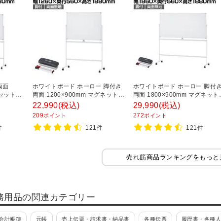
両面
ホワイトボード ホーロー 脚付き
ホワイトボード ホーロー 脚付
ーセット付
両面 1200×900mm マグネット対
両面 1800×900mm マグネット
応 OC-WBH1290R2 白板
応 OC-WBH1890R2 白板
22,990
(税込)
29,990
(税込)
209
272
ポイント
ポイント
件
121件
121件
売れ筋商品ランキングをもっと
務用品の関連カテゴリー
会計帳簿
元帳
売上伝票・請求書・納品書
各種伝票
履歴書・各種