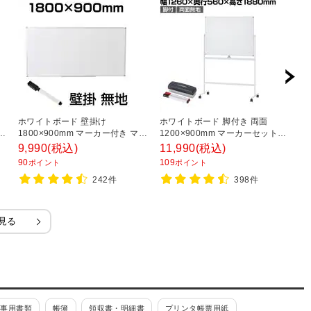
き
ホワイトボード 壁掛け
ホワイトボード 脚付き 両面
ホ
対
1800×900mm マーカー付き マグ
1200×900mm マーカーセット付
1
ネット対応 5.8kg OC-WB1890W
き マグネット対応 OC-
量
9,990
(税込)
11,990
(税込)
1
白板
WB1290R2 白板
90
109
1
ポイント
ポイント
242件
398件
見る
人事用書類
帳簿
領収書・明細書
プリンタ帳票用紙