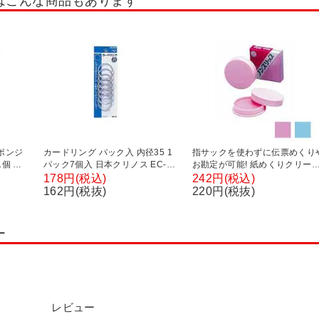
はこんな商品もあります
ポンジ
カードリング パック入 内径35 1
指サックを使わずに伝票めくり
個 オ
パック7個入 日本クリノス EC-
お勘定が可能! 紙めくりクリー
CR-1P
ノンスリップ 11g 1個 ヤマト E
178円(税込)
242円(税込)
NS-20
162円(税抜)
220円(税抜)
ー
レビュー