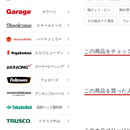
画びょう・ピン
掲示用
ガラージ
その他ボード用品
プレ
スチールケース
名札・IDケース
ストラ
ハーマンミラー
シール・ステッカー
イ
この商品をチェッ
エルゴヒューマン
エーケーレーシング
フェローズ
この商品を買った
アンサンブルベース
高田ベッド製作所
トラスコ中山