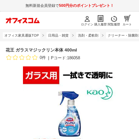
無料新規会員登録で
500円分のポイントプレゼント！
ログイン
購入履歴
閲覧履歴
カート
オフィス家具通販TOP
日用品・雑貨
洗剤・柔軟剤
クリーナー・除菌剤
花王 ガラスマジックリン本体 400ml
0件
Pコード:186058