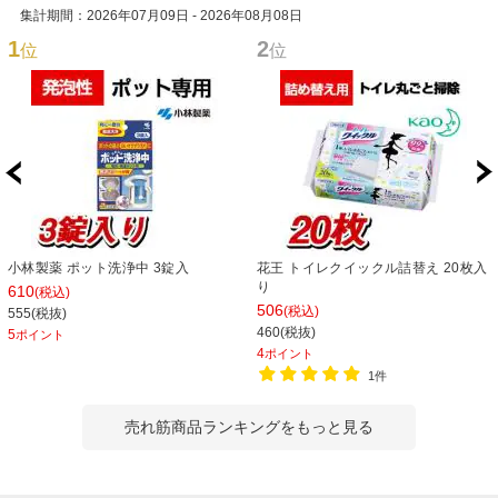
集計期間：2026年07月09日 - 2026年08月08日
1
2
位
位
小林製薬 ポット洗浄中 3錠入
花王 トイレクイックル詰替え 20枚入
り
610
(税込)
506
(税込)
555(税抜)
460(税抜)
5
ポイント
4
ポイント
1件
売れ筋商品ランキングをもっと見る