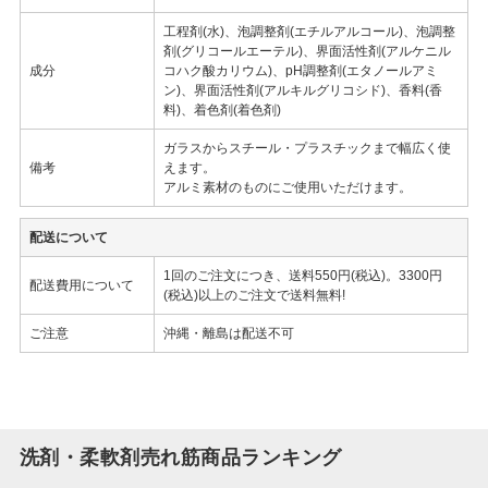
工程剤(水)、泡調整剤(エチルアルコール)、泡調整
剤(グリコールエーテル)、界面活性剤(アルケニル
成分
コハク酸カリウム)、pH調整剤(エタノールアミ
ン)、界面活性剤(アルキルグリコシド)、香料(香
料)、着色剤(着色剤)
ガラスからスチール・プラスチックまで幅広く使
備考
えます。
アルミ素材のものにご使用いただけます。
配送について
1回のご注文につき、送料550円(税込)。3300円
配送費用について
(税込)以上のご注文で送料無料!
ご注意
沖縄・離島は配送不可
洗剤・柔軟剤売れ筋商品ランキング