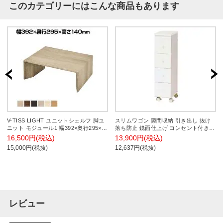
このカテゴリーにはこんな商品もあります
V-TISS LIGHT ユニットシェルフ 脚ユ
スリムワゴン 隙間収納 引き出し 抜け
ニット モジュール1 幅392×奥行295×高
落ち防止 鏡面仕上げ コンセント付き
さ140mm
配線穴 幅200×奥行310×高さ790mm
16,500円(税込)
13,900円(税込)
15,000円(税抜)
12,637円(税抜)
レビュー