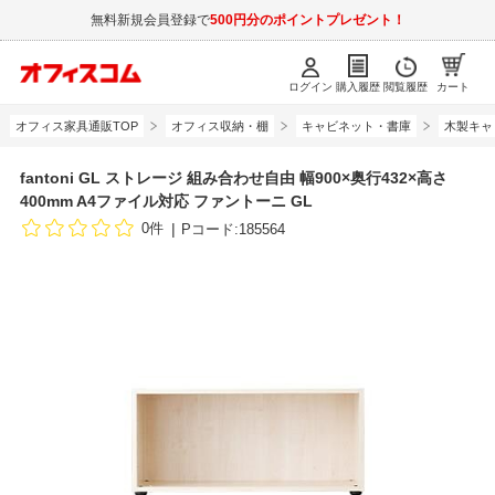
無料新規会員登録で
500円分のポイントプレゼント！
ログイン
購入履歴
閲覧履歴
カート
オフィス家具通販TOP
オフィス収納・棚
キャビネット・書庫
木製キャ
fantoni GL ストレージ 組み合わせ自由 幅900×奥行432×高さ
400mm A4ファイル対応 ファントーニ GL
0件
Pコード:185564