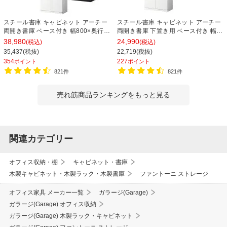
スチール書庫 キャビネット アーチー
スチール書庫 キャビネット アーチー
両開き書庫 ベース付き 幅800×奥行
両開き書庫 下置き用 ベース付き 幅
400×高さ1850mm
800×奥行400×高さ1100mm
38,980
24,990
(税込)
(税込)
35,437(税抜)
22,719(税抜)
354
227
ポイント
ポイント
821件
821件
売れ筋商品ランキングをもっと見る
関連カテゴリー
オフィス収納・棚
キャビネット・書庫
木製キャビネット・木製ラック・木製書庫
ファントーニ ストレージ
オフィス家具 メーカー一覧
ガラージ(Garage)
ガラージ(Garage) オフィス収納
ガラージ(Garage) 木製ラック・キャビネット