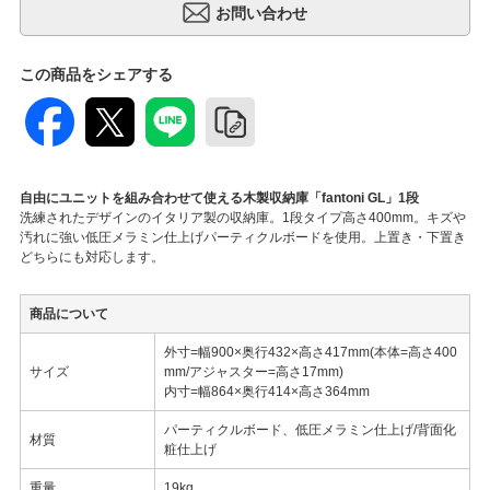
この商品をシェアする
自由にユニットを組み合わせて使える木製収納庫「fantoni GL」1段
洗練されたデザインのイタリア製の収納庫。1段タイプ高さ400mm。キズや
汚れに強い低圧メラミン仕上げパーティクルボードを使用。上置き・下置き
どちらにも対応します。
商品について
外寸=幅900×奥行432×高さ417mm(本体=高さ400
サイズ
mm/アジャスター=高さ17mm)
内寸=幅864×奥行414×高さ364mm
パーティクルボード、低圧メラミン仕上げ/背面化
材質
粧仕上げ
重量
19kg