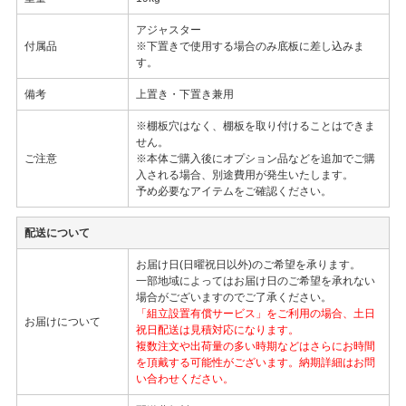
アジャスター
付属品
※下置きで使用する場合のみ底板に差し込みま
す。
備考
上置き・下置き兼用
※棚板穴はなく、棚板を取り付けることはできま
せん。
ご注意
※本体ご購入後にオプション品などを追加でご購
入される場合、別途費用が発生いたします。
予め必要なアイテムをご確認ください。
配送について
お届け日(日曜祝日以外)のご希望を承ります。
一部地域によってはお届け日のご希望を承れない
場合がございますのでご了承ください。
「組立設置有償サービス」をご利用の場合、土日
お届けについて
祝日配送は見積対応になります。
複数注文や出荷量の多い時期などはさらにお時間
を頂戴する可能性がございます。納期詳細はお問
い合わせください。