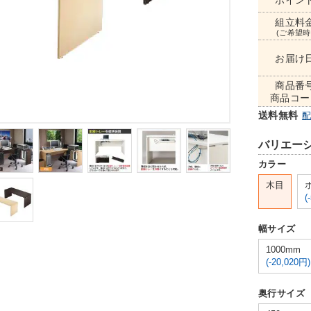
ポイン
組立料
(ご希望時
お届け
商品番
商品コー
送料無料
バリエー
カラー
木目
(
幅サイズ
1000mm
(-20,020円)
奥行サイズ