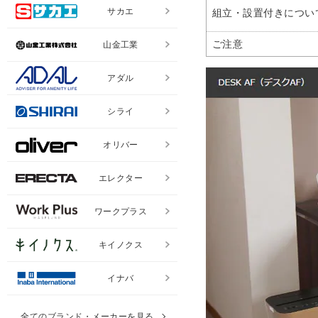
サカエ
組立・設置付きについ
ご注意
山金工業
アダル
シライ
オリバー
エレクター
ワークプラス
キイノクス
イナバ
全てのブランド・メーカーを見る