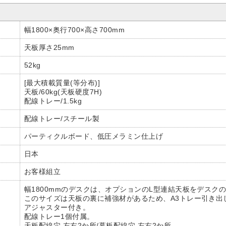
幅1800×奥行700×高さ700mm
天板厚さ25mm
52kg
[最大積載質量(等分布)]
天板/60kg(天板硬度7H)
配線トレー/1.5kg
配線トレー/スチール製
パーティクルボード、低圧メラミン仕上げ
日本
お客様組立
幅1800mmのデスクは、オプションのL型連結天板をデスク
このサイズは天板の裏に補強材があるため、A3トレー引き出
アジャスター付き。
配線トレー1個付属。
天板配線穴 左右2か所/幕板配線穴 左右2か所