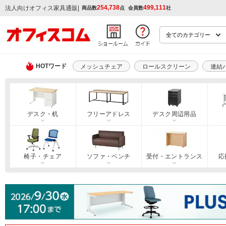
254,738
499,111
|
法人向けオフィス家具通販
商品数
点
会員数
社
HOTワード
メッシュチェア
ロールスクリーン
連結
デスク・机
フリーアドレス
デスク周辺用品
椅子・チェア
ソファ・ベンチ
受付・エントランス
応