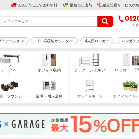
3,300円以上で送料無料
最短当日出荷
組立設置サービス(地
パーテーション
ゴミ箱収納カウンター
4人用ロッカー
ハンガー
テーブル
オフィス収納
ラック・シェルフ
ロッカー・下
接・ラウンジ
金庫・耐火金庫
ホワイトボード
オフィスイン