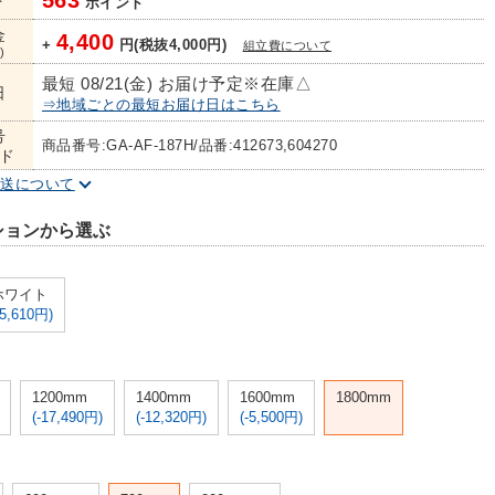
563
ト
ポイント
金
4,400
+
円(税抜4,000円)
組立費について
)
最短 08/21(金) お届け予定
※在庫△
日
⇒地域ごとの最短お届け日はこちら
号
商品番号:GA-AF-187H/品番:412673,604270
ド
配送について
ションから選ぶ
ホワイト
-5,610円)
1200mm
1400mm
1600mm
1800mm
(-17,490円)
(-12,320円)
(-5,500円)