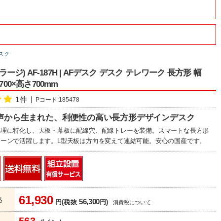
デスク
(ガラージ) AF-187H | AFデスク デスク テレワーク 長方形 幅
700×高さ700mm
1件
Pコード:185478
声から生まれた、利便性の高い長方形デザインデスク
処理に特化し、天板・幕板に配線穴、配線トレーを装備。スマートな長方形
ーンで活躍します。L型天板は方向を変えて連結可能。安心の国産です。
61,930
格
56,300
円(税抜
円)
消費税について