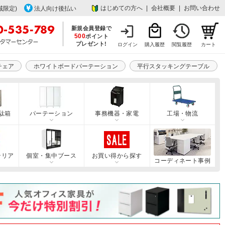
はじめての方へ
|
会社概要
|
お問い合わせ
域限定)
法人向け後払い
新規会員登録で
500
ポイント
プレゼント!
ログイン
購入履歴
閲覧履歴
カート
チェア
ホワイトボードパーテーション
平行スタッキングテーブル
駄箱
パーテーション
事務機器・家電
工場・物流
テリア
個室・集中ブース
お買い得から探す
コーディネート事例