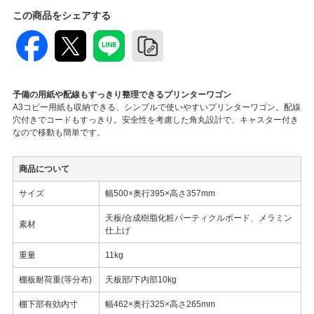
この商品をシェアする
予備の用紙や配線もすっきり整理できるプリンターワゴン
A3コピー用紙も収納できる、シンプルで使いやすいプリンターワゴン。配線
穴付きでコードもすっきり。安全性を考慮した角丸設計で、キャスター付き
なので移動も簡単です。
商品について
サイズ
幅500×奥行395×高さ357mm
天板/合成樹脂化粧パーティクルボード、メラミン
素材
仕上げ
重量
11kg
棚板耐荷重(等分布)
天板部/下内部10kg
棚下部有効内寸
幅462×奥行325×高さ265mm