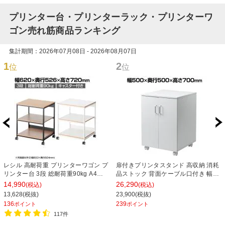
プリンター台・プリンターラック・プリンターワ
ゴン売れ筋商品ランキング
集計期間：2026年07月08日 - 2026年08月07日
1
2
位
位
レシル 高耐荷重 プリンターワゴン プ
扉付きプリンタスタンド 高収納 消耗
リンター台 3段 総耐荷重90kg A4対
品ストック 背面ケーブル口付き 幅
応 可動棚付き 幅620×奥行526×高さ
500×奥行500×高さ700mm
14,990
26,290
(税込)
(税込)
720mm プリンターラック 木目調 キ
13,628(税抜)
23,900(税抜)
ャスター付き
136
239
ポイント
ポイント
117件