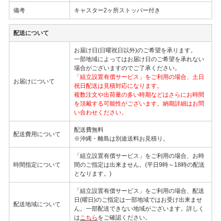
備考
キャスター2ヶ所ストッパー付き
配送について
お届け日(日曜祝日以外)のご希望を承ります。
一部地域によってはお届け日のご希望を承れない
場合がございますのでご了承ください。
「組立設置有償サービス」をご利用の場合、土日
お届けについて
祝日配送は見積対応になります。
複数注文や出荷量の多い時期などはさらにお時間
を頂戴する可能性がございます。納期詳細はお問
い合わせください。
配送費無料
配送費用について
※沖縄・離島は別途送料お見積り。
「組立設置有償サービス」をご利用の場合、お時
時間指定について
間のご指定は出来ません。(平日9時～18時の配送
となります。)
「組立設置有償サービス」をご利用の場合、配送
日(曜日)のご指定は一部地域ではお受け出来ませ
配送地域について
ん。一部配送できない地域がございます。詳しく
は
こちら
をご確認ください。