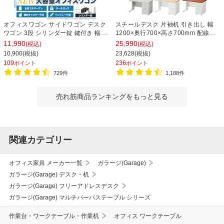
オフィスワゴン サイドワゴン デスク
スチールデスク 片袖机 引き出し 幅
ワゴン 3段 シリンダー錠 鍵付き 幅
1200×奥行700×高さ700mm 配線穴
390×奥行510×高さ600mm【ホワイ
事務机 ビジネスデスク
11,990
25,990
(税込)
(税込)
ト・ブラック】
10,900(税抜)
23,628(税抜)
109
236
ポイント
ポイント
729件
1,188件
売れ筋商品ランキングをもっと見る
関連カテゴリー
オフィス家具 メーカー一覧
ガラージ(Garage)
ガラージ(Garage) デスク・机
ガラージ(Garage) フリーアドレスデスク
ガラージ(Garage) マルチパーパステーブル シリーズ
作業台・ワークテーブル・作業机
オフィス ワークテーブル