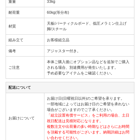
重量
33kg
耐荷重
60kg(等分布)
天板/パーティクルボード、低圧メラミン仕上げ
材質
脚/スチール
組み立て
お客様組立品
備考
アジャスター付き。
本体ご購入後にオプション品などを追加でご購入
ご注意
される場合、別途費用が発生いたします。
予め必要なアイテムをご確認ください。
配送について
お届け日(日曜祝日以外)のご希望を承ります。
一部地域によってはお届け日のご希望を承れない
場合がございますのでご了承ください。
「組立設置有償サービス」をご利用の場合、土日
お届けについて
祝日配送は見積対応になります。
複数注文や出荷量の多い時期などはさらにお時間
を頂戴する可能性がございます。納期詳細はお問
い合わせください。