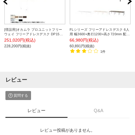
[増設用]オカムラ プロユニットフリー
FLシリーズ フリーアドレスデスク 6人
ウェイ フリーアドレスデスク DP15CF
用 幅3600×奥行1200×高さ720mm 配線
両面ジョイント パネル脚 配線カバー開
ボックス付き ミーティングテーブル 会
251,020円(税込)
66,980円(税込)
閉式 プライズウッド 幅1600×奥行
議用テーブル 会議室 ワークテーブル
228,200円(税抜)
60,891円(税抜)
1400×高さ720mm
事務机
1件
レビュー
質問する
レビュー
Q&A
レビュー投稿がありません。