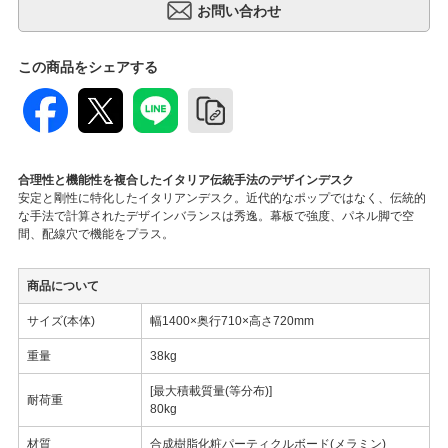
この商品をシェアする
合理性と機能性を複合したイタリア伝統手法のデザインデスク
安定と剛性に特化したイタリアンデスク。近代的なポップではなく、伝統的
な手法で計算されたデザインバランスは秀逸。幕板で強度、パネル脚で空
間、配線穴で機能をプラス。
商品について
サイズ(本体)
幅1400×奥行710×高さ720mm
重量
38kg
[最大積載質量(等分布)]
耐荷重
80kg
材質
合成樹脂化粧パーティクルボード(メラミン)