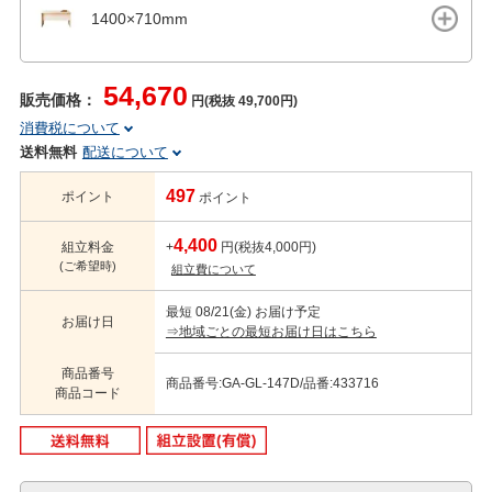
1400×710mm
54,670
販売価格：
円(税抜 49,700円)
消費税について
送料無料
配送について
497
ポイント
ポイント
4,400
組立料金
+
円(税抜4,000円)
(ご希望時)
組立費について
最短 08/21(金) お届け予定
お届け日
⇒地域ごとの最短お届け日はこちら
商品番号
商品番号:GA-GL-147D/品番:433716
商品コード