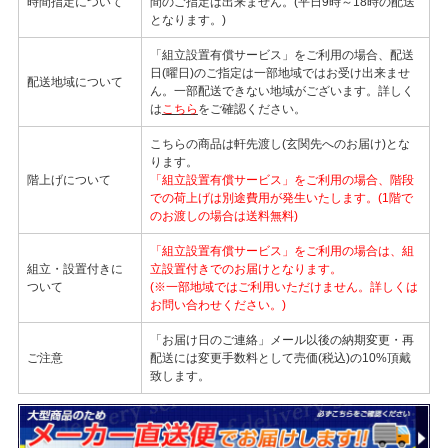
時間指定について
間のご指定は出来ません。(平日9時～18時の配送
となります。)
「組立設置有償サービス」をご利用の場合、配送
日(曜日)のご指定は一部地域ではお受け出来ませ
配送地域について
ん。一部配送できない地域がございます。詳しく
は
こちら
をご確認ください。
こちらの商品は軒先渡し(玄関先へのお届け)とな
ります。
階上げについて
「組立設置有償サービス」をご利用の場合、階段
での荷上げは別途費用が発生いたします。(1階で
のお渡しの場合は送料無料)
「組立設置有償サービス」をご利用の場合は、組
組立・設置付きに
立設置付きでのお届けとなります。
ついて
(※一部地域ではご利用いただけません。詳しくは
お問い合わせください。)
「お届け日のご連絡」メール以後の納期変更・再
ご注意
配送には変更手数料として売価(税込)の10%頂戴
致します。