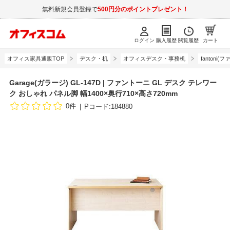
無料新規会員登録で
500円分のポイントプレゼント！
ログイン
購入履歴
閲覧履歴
カート
オフィス家具通販TOP
デスク・机
オフィスデスク・事務机
fantoni(
Garage(ガラージ) GL-147D | ファントーニ GL デスク テレワー
ク おしゃれ パネル脚 幅1400×奥行710×高さ720mm
0件
Pコード:184880