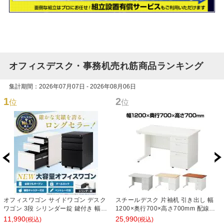
オフィスデスク・事務机売れ筋商品ランキング
集計期間：2026年07月07日 - 2026年08月06日
1
2
位
位
オフィスワゴン サイドワゴン デスク
スチールデスク 片袖机 引き出し 幅
ワゴン 3段 シリンダー錠 鍵付き 幅
1200×奥行700×高さ700mm 配線穴
390×奥行510×高さ600mm【ホワイ
事務机 ビジネスデスク
11,990
25,990
(税込)
(税込)