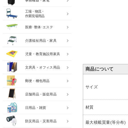
事務機器・家電
工場・物流・
作業現場用品
医療･整体･エステ
介護福祉用品・家具
児童・教育施設用家具
文房具・オフィス用品
商品について
郵便・梱包用品
サイズ
店舗用品・販促用品
材質
日用品・雑貨
防災用品・災害用品
最大積載質量(等分布)