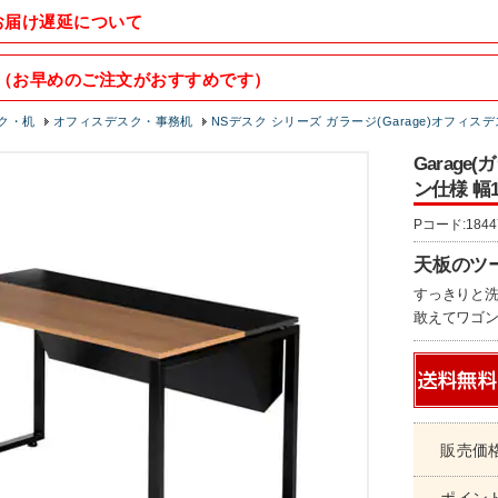
お届け遅延について
（お早めのご注文がおすすめです）
ク・机
オフィスデスク・事務机
NSデスク シリーズ ガラージ(Garage)オフィス
Garag
ン仕様 幅14
Pコード:1844
天板のツ
すっきりと洗
敢えてワゴ
販売価