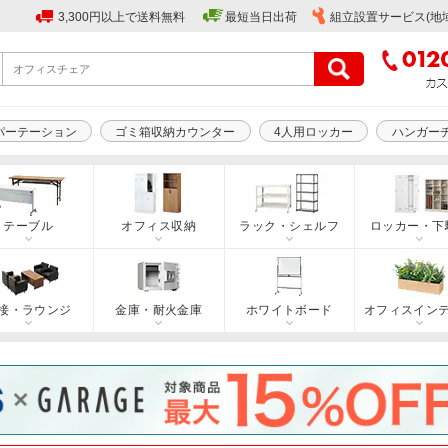
3,300円以上で送料無料
最短当日出荷
組立設置サービス(地
パーテーション
ゴミ箱収納カウンター
4人用ロッカー
ハンガー
テーブル
オフィス収納
ラック・シェルフ
ロッカー・下
接・ラウンジ
金庫・耐火金庫
ホワイトボード
オフィスイン