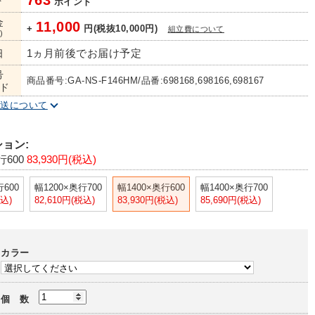
763
ト
ポイント
金
11,000
+
円(税抜10,000円)
組立費について
)
1ヵ月前後でお届け予定
日
号
商品番号:GA-NS-F146HM/品番:698168,698166,698167
ド
配送について
ョン:
行600
83,930円(税込)
行600
幅1200×奥行700
幅1400×奥行600
幅1400×奥行700
税込)
82,610円(税込)
83,930円(税込)
85,690円(税込)
カラー
個 数