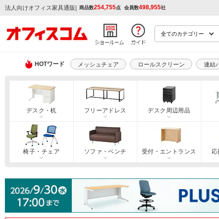
254,755
498,955
|
法人向けオフィス家具通販
商品数
点
会員数
社
HOTワード
メッシュチェア
ロールスクリーン
連結
デスク・机
フリーアドレス
デスク周辺用品
椅子・チェア
ソファ・ベンチ
受付・エントランス
応