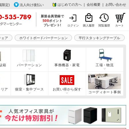
はじめての方へ
|
会社概要
|
お問い合わせ
域限定)
法人向け後払い
新規会員登録で
500
ポイント
プレゼント!
ログイン
購入履歴
閲覧履歴
カート
チェア
ホワイトボードパーテーション
平行スタッキングテーブル
駄箱
パーテーション
事務機器・家電
工場・物流
テリア
個室・集中ブース
お買い得から探す
コーディネート事例