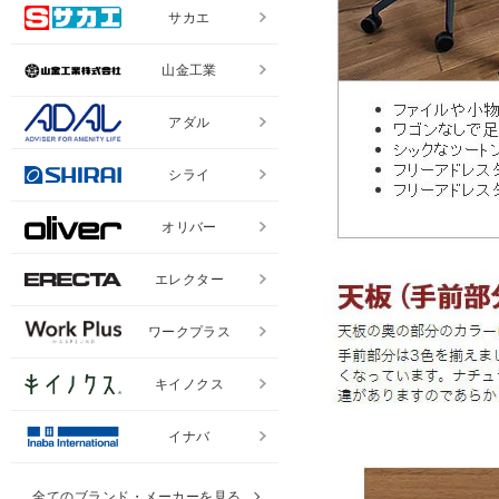
サカエ
山金工業
アダル
シライ
オリバー
エレクター
ワークプラス
キイノクス
イナバ
全てのブランド・メーカーを見る