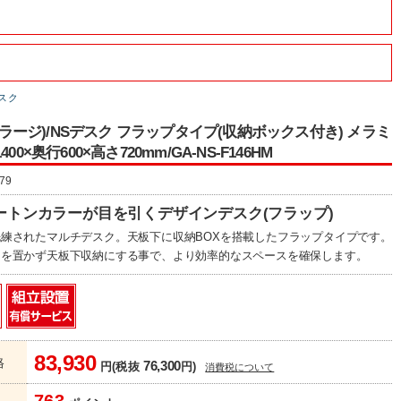
デスク
e(ガラージ)/NSデスク フラップタイプ(収納ボックス付き) メラミ
00×奥行600×高さ720mm/GA-NS-F146HM
79
ートンカラーが目を引くデザインデスク(フラップ)
練されたマルチデスク。天板下に収納BOXを搭載したフラップタイプです。
ンを置かず天板下収納にする事で、より効率的なスペースを確保します。
83,930
格
76,300
円(税抜
円)
消費税について