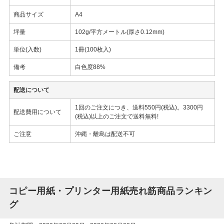
商品サイズ
A4
坪量
102g/平方メートル(厚さ0.12mm)
単位(入数)
1冊(100枚入)
備考
白色度88%
配送について
1回のご注文につき、送料550円(税込)。3300円
配送費用について
(税込)以上のご注文で送料無料!
ご注意
沖縄・離島は配送不可
コピー用紙・プリンター用紙売れ筋商品ランキン
グ