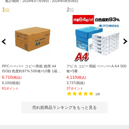
集計期間：2026年07月09日 - 2026年08月08日
1
2
位
位
PPCペーパー コピー用紙 徳用 A4
アピカ コピー用紙 ペーパーA A4 500
ISO白色度約87% 500枚×10冊 1箱
枚×5冊
5000枚入 日本クリノス/EC-PPC-
6,710
4,110
(税込)
(税込)
CRIA4W
6,100(税抜)
3,737(税抜)
61
37
ポイント
ポイント
1件
売れ筋商品ランキングをもっと見る