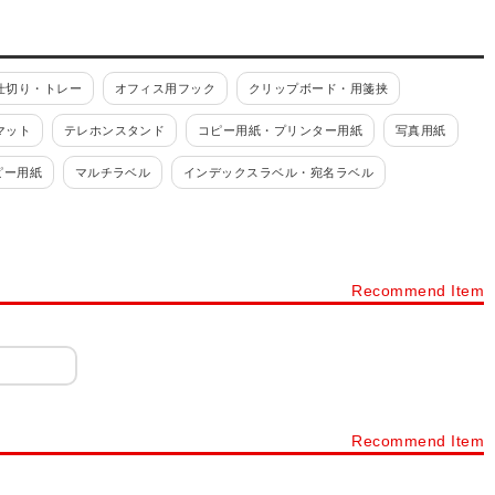
仕切り・トレー
オフィス用フック
クリップボード・用箋挟
マット
テレホンスタンド
コピー用紙・プリンター用紙
写真用紙
ピー用紙
マルチラベル
インデックスラベル・宛名ラベル
パイプ式ファイル
とじこみ表紙
リングファイル
式ファイル・レバーファイル
レール・クリップファイル
Recommend Item
ボックスファイル・フォルダー
文具・学習用品
ホチキス・穴あけパンチ
テープ・結束用品
クリップ・リング
・伝票・事務書類
画びょう・ピン
ボード用品
リングケース・バッグ
画材・彩色用品
模造紙
水彩絵具
Recommend Item
紙
その他画材・彩色用品
印鑑・スタンプ
スタンプ