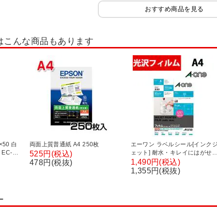
朱肉・スタンプ台
捺印マット
印鑑ケース・印箱
チェックライタ
おすすめ商品を見る
冠婚葬祭用品
賞状額縁・賞状入れ
証書・賞状
色紙・短冊
筆記具
はこんな商品もあります
トリッジ
消しゴム・修正テープ・修正液
書道用具
50 白
両面上質普通紙 A4 250枚
エーワン ラベルシール[インク
EC-
ェット] 耐水・キレイにはがせ
525円(税込)
光沢フィルム・ホワイト A4 1
1,490円(税込)
478円(税抜)
ノーカット
1,355円(税抜)
ー