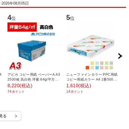
 2026年08月05日
4
5
6
位
位
4
アピカ コピー用紙 ペーパーA A3
ニューファインカラー PPC用紙
日
2500枚 高白色 坪量:64g/平方メ
コピー用紙カラー A4 1冊500枚
5
ートル
入 北越紀州製紙/EC-A4-500
8,220
(税込)
1,610
(税込)
4
74
14
3
ポイント
ポイント
見る