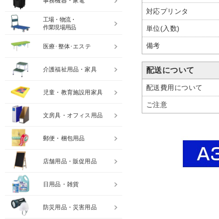
事務機器・家電
対応プリンタ
工場・物流・
作業現場用品
単位(入数)
備考
医療･整体･エステ
介護福祉用品・家具
配送について
配送費用について
児童・教育施設用家具
ご注意
文房具・オフィス用品
郵便・梱包用品
店舗用品・販促用品
日用品・雑貨
防災用品・災害用品