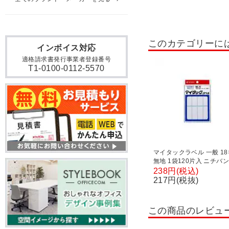
個人用印鑑
補充インク
慶弔事用ふくさ
その他
このカテゴリーに
チョーク
万年筆・カー
インボイス対応
適格請求書発行事業者登録番号
T1-0100-0112-5570
マイタックラベル 一般 18×
無地 1袋120片入 ニチバン 
ML-8-1
238円(税込)
217円(税抜)
この商品のレビュ