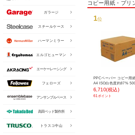
コピー用紙・プリ
ガラージ
1
位
スチールケース
ハーマンミラー
エルゴヒューマン
エーケーレーシング
PPCペーパー コピー用紙
フェローズ
A4 ISO白色度約87% 50
冊 1箱5000枚入 日本ク
6,710
(税込)
ス/EC-PPC-CRIA4W
61
ポイント
アンサンブルベース
高田ベッド製作所
トラスコ中山