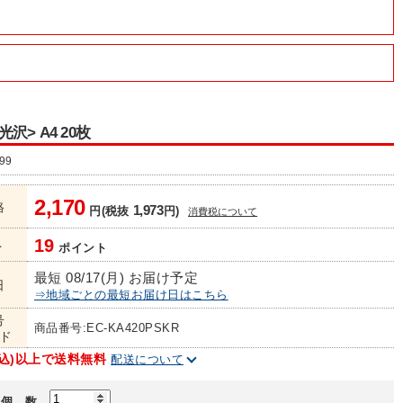
沢> A4 20枚
99
2,170
格
1,973
円(税抜
円)
消費税について
19
ト
ポイント
最短 08/17(月) お届け予定
日
⇒地域ごとの最短お届け日はこちら
号
商品番号:EC-KA420PSKR
ド
(税込)以上で送料無料
配送について
個 数