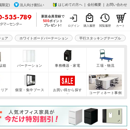
はじめての方へ
|
会社概要
|
お問い合わせ
域限定)
法人向け後払い
新規会員登録で
500
ポイント
プレゼント!
ログイン
購入履歴
閲覧履歴
カート
チェア
ホワイトボードパーテーション
平行スタッキングテーブル
駄箱
パーテーション
事務機器・家電
工場・物流
テリア
個室・集中ブース
お買い得から探す
コーディネート事例