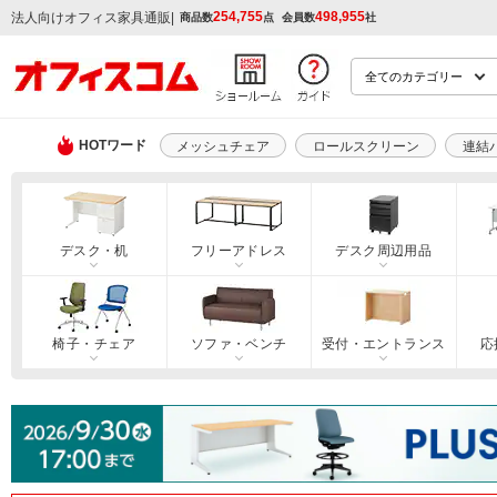
254,755
498,955
|
法人向けオフィス家具通販
商品数
点
会員数
社
HOTワード
メッシュチェア
ロールスクリーン
連結
デスク・机
フリーアドレス
デスク周辺用品
椅子・チェア
ソファ・ベンチ
受付・エントランス
応