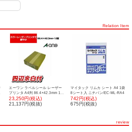
ー
冠婚葬祭用品
胡蝶蘭
慶事用封筒・のし
挨拶状封筒
ボールペン
シャープペンシル・鉛筆
マーカー・サインペン
Relation Item
ジ
エーワン ラベルシール レーザー
マイタック リムカ シート A4 1袋
る
プリンタ A4判 86.4×42.3mm 12
8シート入 ニチバン/EC-ML-RA4
面
面 四辺余白付 500シート入
23,250円(税込)
742円(税込)
21,137円(税抜)
675円(税抜)
review