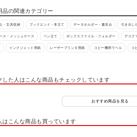
用品の関連カテゴリー
上・文具収納
ブックエンド・本立て
データホルダー・書見台
引き出し
ース・メッシュケース
ペン立て
ボックスファイル・フォルダー
デスク
紙
インクジェット用紙
レーザープリンタ用紙
コピー機用ラベル
コ
ル
伝票用ファイル
クリアホルダー
バインダー
フラットファイル
ィル
カード、名刺ファイル・リフィル
工事用ファイル・図面ファイル
Z
クした人はこんな商品もチェックしています
フォルダー・ドキュメントファイル
ファイルアクセサリー
その他ファイル
ノート・手帳・メモ
製本用品
のり・接着剤
カッター・裁断用品
おすすめ商品を見る
ァン紙・透明紙
おりがみ
原稿用紙
オフィス用品・事務用品
帳簿
用品
ビジネスアクセサリ
インデックス・ドットシール
マスク
キャ
人はこんな商品も買っています
スケッチブック・クロッキー帳
トレーシングペーパー
半紙
折り