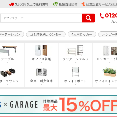
3,300円以上で送料無料
最短当日出荷
組立設置サービス(地
パーテーション
ゴミ箱収納カウンター
4人用ロッカー
ハンガー
テーブル
オフィス収納
ラック・シェルフ
ロッカー・下
接・ラウンジ
金庫・耐火金庫
ホワイトボード
オフィスイン