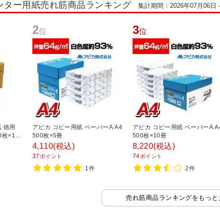
ンター用紙売れ筋商品ランキング
集計期間：2026年07月06日 -
2
3
位
位
 徳用
アピカ コピー用紙 ペーパーA A4
アピカ コピー用紙 ペーパーA A
0枚×10
500枚×5冊
500枚×10冊
リノ
4,110
(税込)
8,220
(税込)
37
74
ポイント
ポイント
1件
2件
売れ筋商品ランキングをもっと