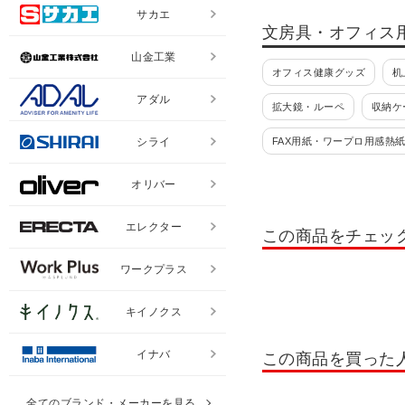
サカエ
文房具・オフィス
山金工業
オフィス健康グッズ
机
アダル
拡大鏡・ルーペ
収納ケ
シライ
FAX用紙・ワープロ用感熱
ファイル
クリアファイ
オリバー
ポケット式ファイル・リフ
エレクター
この商品をチェッ
スクラップブック用品
ワークプラス
その他文具・学習用品
キイノクス
定規・コンパス
セロフ
プレゼン・会議・セミナー
イナバ
この商品を買った
クレヨン
画用紙・画板
全てのブランド・メーカーを見る