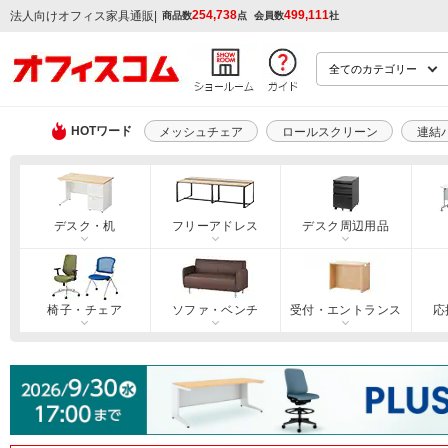
254,738
499,111
|
法人向けオフィス家具通販
商品数
点
会員数
社
HOTワード
メッシュチェア
ロールスクリーン
連結
デスク・机
フリーアドレス
デスク周辺用品
椅子・チェア
ソファ・ベンチ
受付・エントランス
応