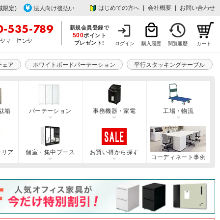
はじめての方へ
|
会社概要
|
お問い合わせ
域限定)
法人向け後払い
新規会員登録で
500
ポイント
プレゼント!
ログイン
購入履歴
閲覧履歴
カート
チェア
ホワイトボードパーテーション
平行スタッキングテーブル
駄箱
パーテーション
事務機器・家電
工場・物流
テリア
個室・集中ブース
お買い得から探す
コーディネート事例