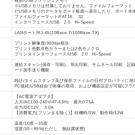
種類/USBフラッシュメモリ
※USBメモリは付属しておりません。ファイルフォーマット F
だUSBメモリのデータをボード板面へ表示したり、ボード本
ファイルフォーマット/FAT16, 32
インターフェース/USB 2.0 Hi-Speed
LANポート/RJ-45(10Base-T/100Base-TX)
プリント解像度/300dpi相当
プリント色数/8色カラーまたは2色モノクロ
プリンタインターフェース/USB 2.0 Hi-Speed
連続スキャン(保存・印刷)、等比印刷、サムネール印刷、記録濃度
ード面手送り機能
時計/タイムスタンプ及び保存ファイルの日付プロパティに使
PC接続/USB経由で画像の取得、および機器設定が可能(ブラ
【AC電源アダプタ】
入力/AC100-240V/47-63Hz 最大0.75A
出力/DC12V, 3.0A
【消費電力(プリンタを除く)】待機時/3W、動作時/12W
温度/10度～35度
湿度/30～85%(ただし、無結露状態)