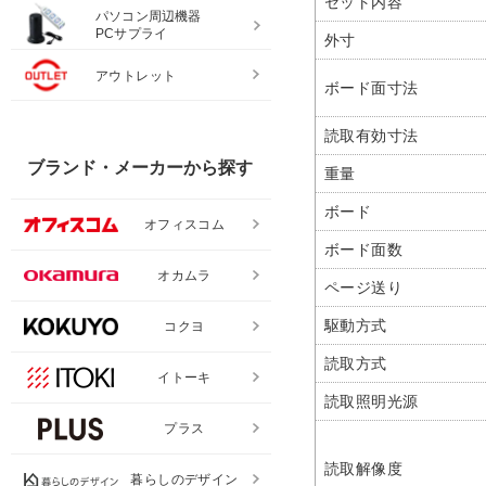
セット内容
パソコン周辺機器
PCサプライ
外寸
アウトレット
ボード面寸法
読取有効寸法
ブランド・メーカーから探す
重量
ボード
オフィスコム
ボード面数
オカムラ
ページ送り
駆動方式
コクヨ
読取方式
イトーキ
読取照明光源
プラス
読取解像度
暮らしのデザイン