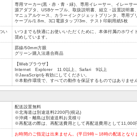
専用マーカー(黒・赤・青・緑)、専用イレーサー、イレーサー
源アダプタ、USBケーブル、取扱説明書、組立・設置説明書、
マニュアルケース、カラーインクジェットプリンタ、専用プリン
ケーブル/1.8m、3口電源タップ/3m、テスト印刷用紙5枚
つい
いつまでも快適にお使いいただくために、本体付属のホワイ
奨めしています。
罫線/50mm方眼
グリーン購入法適合商品
【Webブラウザ】
Internet Explorer 11.0以上、Safari 9以上
※JavaScriptを有効にしてください。
※本動作環境で、すべての動作を保証するものではありませ
配送設置無料
※北海道は別途送料2200円(税込)
※沖縄・離島は別途送料お見積り
※再配送の際は、再配送費用として再配送費用として11,000
お時間のご指定は出来ません。(平日9時～18時の配送となり