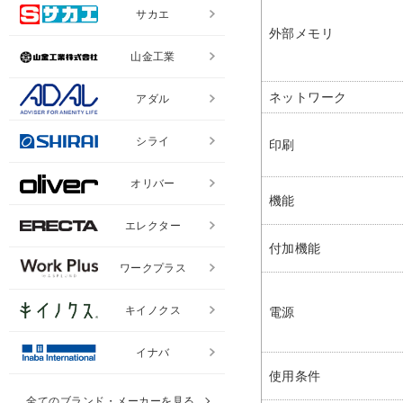
サカエ
外部メモリ
山金工業
ネットワーク
アダル
シライ
印刷
オリバー
機能
エレクター
付加機能
ワークプラス
キイノクス
電源
イナバ
使用条件
全てのブランド・メーカーを見る