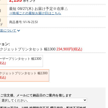
2,135
ト
ポイント
最短 08/27(木) お届け予定
※在庫△
日
⇒地域ごとの最短お届け日はこちら
号
商品番号:VI-N-21SI
ド
配送について
ョン:
クジェットプリンタセット 幅1300
234,900円(税込)
ザープリンタセット 幅1300
(税込)
クジェットプリンタセット 幅1300
(税込)
ご注文後、メールにて納品日のご案内を致します