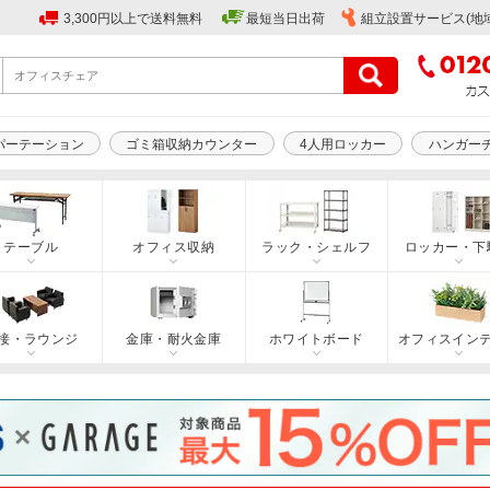
3,300円以上で送料無料
最短当日出荷
組立設置サービス(地
パーテーション
ゴミ箱収納カウンター
4人用ロッカー
ハンガー
テーブル
オフィス収納
ラック・シェルフ
ロッカー・下
接・ラウンジ
金庫・耐火金庫
ホワイトボード
オフィスイン