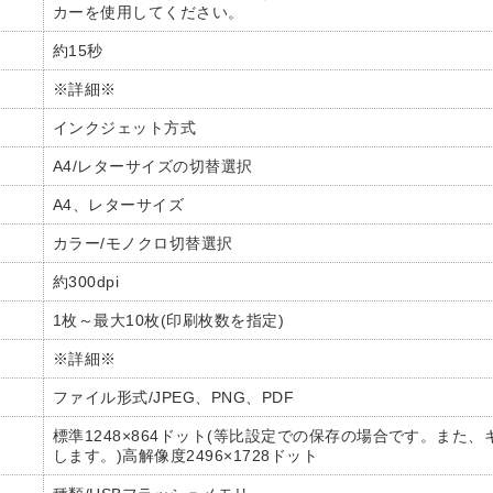
カーを使用してください。
約15秒
※詳細※
インクジェット方式
A4/レターサイズの切替選択
A4、レターサイズ
カラー/モノクロ切替選択
約300dpi
1枚～最大10枚(印刷枚数を指定)
※詳細※
ファイル形式/JPEG、PNG、PDF
標準1248×864ドット(等比設定での保存の場合です。ま
します。)高解像度2496×1728ドット