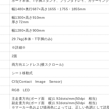
ボード本体、T字脚スタンド、プリンタトレイ、カラーイン
幅1480×奥行687×高さ1655・1755・1855mm
幅1300×高さ910mm
厚さ72mm
幅1280×高さ900mm
29.7kg(本体・T字脚のみ)
※詳細※
2面
両方向エンドレス(横スクロール)
シート移動式
CIS(Contact Image Sensor)
RGB LED
主走査方向(ボード面 縦)1.92dots/mm(50dpi 相当)
副走査方向(ボード面 横)1.92dots/mm(50dpi 相当)
※マーカー色および描画色によっては、正しい色調として読