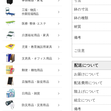
事務機器・家電
寸法
鉢の寸法
工場・物流・
作業現場用品
鉢の種類
医療･整体･エステ
材質
介護福祉用品・家具
備考
児童・教育施設用家具
ご注意
文房具・オフィス用品
配送について
郵便・梱包用品
お届けについて
店舗用品・販促用品
配送費用について
階上げについて
日用品・雑貨
組立について
防災用品・災害用品
備考