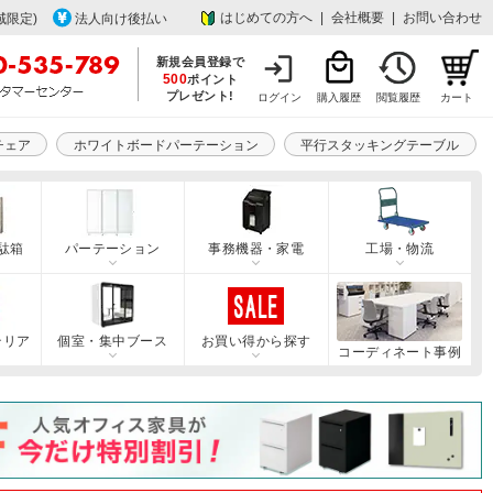
はじめての方へ
|
会社概要
|
お問い合わせ
域限定)
法人向け後払い
新規会員登録で
500
ポイント
プレゼント!
ログイン
購入履歴
閲覧履歴
カート
チェア
ホワイトボードパーテーション
平行スタッキングテーブル
駄箱
パーテーション
事務機器・家電
工場・物流
テリア
個室・集中ブース
お買い得から探す
コーディネート事例