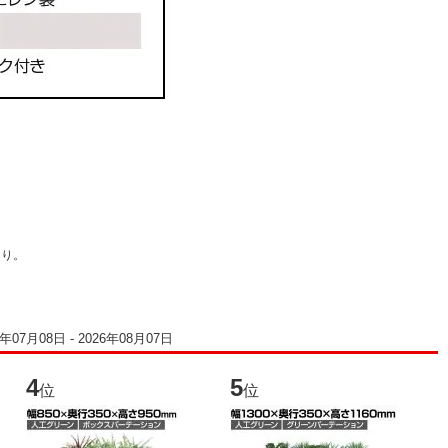
彩り。
07月08日 - 2026年08月07日
4
5
6
位
位