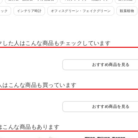
ラック
インテリア時計
オフィスグリーン・フェイクグリーン
観葉植物
フェイクグリーン(卓上・デスク・小型)
デザインパーテーション
観葉植物 
ゴミ箱・ダストボックス
ゴミ箱カウンター
ゴミ箱(容量～19L)
ゴミ
クした人はこんな商品もチェックしています
ンド・カーテン
プラントボックス・フラワーボックス
スタンドミラー・鏡・
ピン・マグネットタイプ
ピンレスタイプ
コルクボード
ラグ・マット
おすすめ商品を見る
ラック
傘立て
演台
案内板
プラントボックス・フラワーボックス
人はこんな商品も買っています
おすすめ商品を見る
はこんな商品もあります