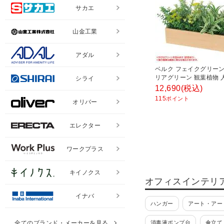
サカエ
山金工業
アダル
ベルク フェイクグリーン インテ
リアグリーン 観葉植物 
シライ
ポット GR4389
12,690
(税込)
115
ポイント
オリバー
エレクター
ワークプラス
キイノクス
オフィスインテリ
イナバ
ハンガー
アート・アー
全てのブランド・メーカーを見る
消毒液ポンプ台
傘立て