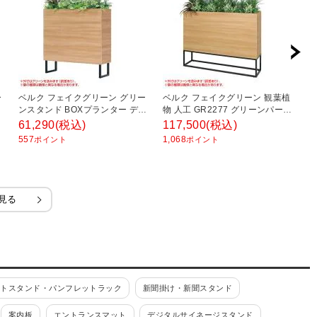
ー
ベルク フェイクグリーン グリー
ベルク フェイクグリーン 観葉植
ア
ンスタンド BOXプランター デザ
物 人工 GR2277 グリーンパーテ
ユ
植
インパーテーション 間仕切り 観
ーション 幅1300×奥行350×高さ
物
61,290
(税込)
117,500
(税込)
2
葉植物 人工 GR2009 幅850×奥行
1160mm 国産
1
557
1,068
1
ポイント
ポイント
350×高さ950mm
見る
ットスタンド・パンフレットラック
新聞掛け・新聞スタンド
案内板
エントランスマット
デジタルサイネージスタンド