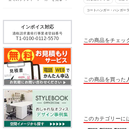
コートハンガー・ハンガー
フェイクグリーン(大型)
インボイス対応
電話台・テレフォンラック
適格請求書発行事業者登録番号
T1-0100-0112-5570
この商品をチェッ
インテリア照明
ブライ
掲示板
ピンタイプ
コートハンガー・ハンガー
この商品を買った
このカテゴリーに