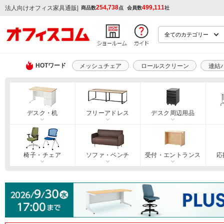
254,738
499,111
|
法人向けオフィス家具通販
商品数
点
会員数
社
HOTワード
メッシュチェア
ロールスクリーン
連結
デスク・机
フリーアドレス
デスク周辺用品
椅子・チェア
ソファ・ベンチ
受付・エントランス
応