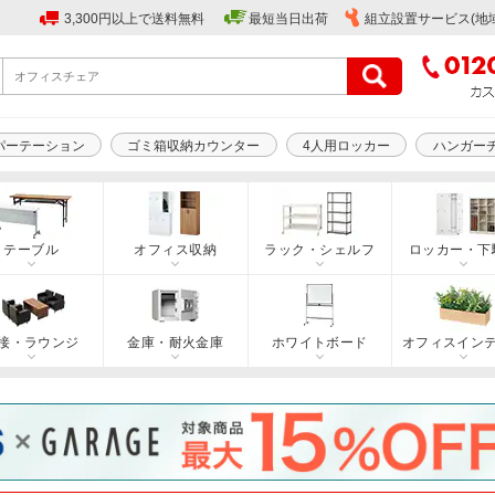
3,300円以上で送料無料
最短当日出荷
組立設置サービス(地
パーテーション
ゴミ箱収納カウンター
4人用ロッカー
ハンガー
テーブル
オフィス収納
ラック・シェルフ
ロッカー・下
接・ラウンジ
金庫・耐火金庫
ホワイトボード
オフィスイン