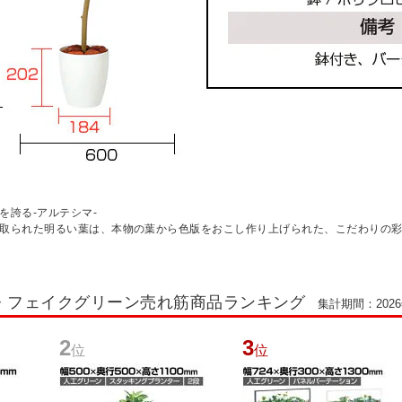
を誇る-アルテシマ-
縁取られた明るい葉は、本物の葉から色版をおこし作り上げられた、こだわりの
・フェイクグリーン売れ筋商品ランキング
集計期間：2026年
2
3
位
位