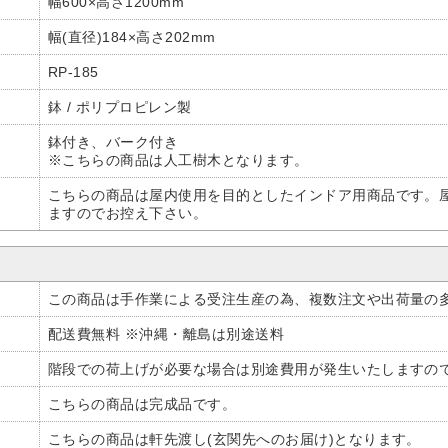
幅600×高さ1200mm
幅(直径)184×高さ202mm
RP-185
鉢 / ポリプロピレン製
鉢付き、バーク付き
※こちらの商品は人工樹木となります。
こちらの商品は屋内使用を目的としたインドア用商品です。
ますのでお控え下さい。
この商品は手作業による受注生産の為、複数注文や出荷量の
配送費無料 ※沖縄・離島は別途送料
階段での荷上げが必要な場合は別途費用が発生いたしますので
こちらの商品は完成品です。
こちらの商品は軒先渡し(玄関先へのお届け)となります。