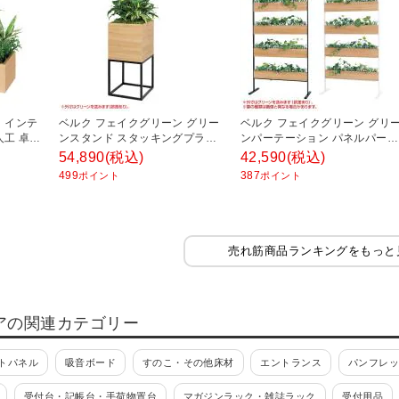
ベルク フェイクグリーン グリー
ベルク フェイクグリーン グリ
人工 卓上
ンスタンド スタッキングプラン
ンパーテーション パネルパーテ
ター 2段タイプ BOXプランター
ーション ルーバータイプ 観葉
54,890
(税込)
42,590
(税込)
アイアン風脚 人工 造花 GR2553
物 人口 幅724×奥行300×高さ
499
387
ポイント
ポイント
幅500×奥行500×高さ1100mm
1300mm
売れ筋商品ランキングをもっと
アの関連カテゴリー
トパネル
吸音ボード
すのこ・その他床材
エントランス
パンフレ
受付台・記帳台・手荷物置台
マガジンラック・雑誌ラック
受付用品