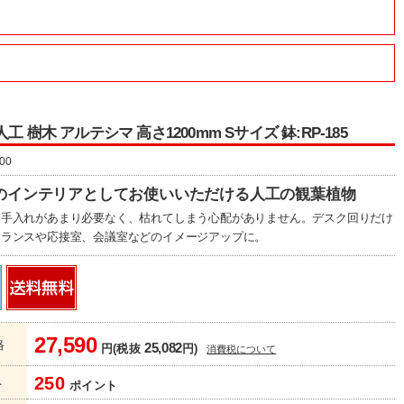
工 樹木 アルテシマ 高さ1200mm Sサイズ 鉢:RP-185
00
のインテリアとしてお使いいただける人工の観葉植物
お手入れがあまり必要なく、枯れてしまう心配がありません。デスク回りだけ
トランスや応接室、会議室などのイメージアップに。
27,590
格
25,082
円(税抜
円)
消費税について
250
ト
ポイント