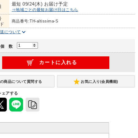
最短 09/24(木) お届け予定
日
⇒地域ごとの最短お届け日はこちら
号
商品番号:TH-altissima-S
ド
配送について
個 数
お気に入り(会員機能)
シェアする