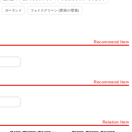
ガーランド
フェイクグリーン (壁掛け/壁面)
生花
プランターボックス
光触媒加工
演台・講演台・司会者台
箱(容量20～39L)
ゴミ箱(容量40～59L)
ゴミ箱(容量60L～)
Recommend Item
姿見
灰皿・スモーキングスタンド
デスクヒーター・暖房器具
その他オフィスインテリア
オカムラ(okamura)
消毒液ポンプ台
Recommend Item
Relation Item