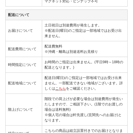
マグネット対応・ピンナップ不可
配送について
土日祝日は別途費用が発生します。
お届けについて
※配送日(曜日)のご指定は一部地域ではお受け出
来ません。
配送費無料
配送費用について
※沖縄・離島は別途送料お見積り
お時間のご指定は出来ません。(平日9時～18時の
時間指定について
配送となります。)
配送日(曜日)のご指定は一部地域ではお受け出来
配送地域について
ません。一部配送できない地域がございます。詳
しくは
こちら
をご確認ください。
階段での荷上げが必要な場合は別途費用が発生い
たしますので、ご相談下さい。(1階でのお渡しの
階上げについて
場合は送料無料)
※個人宅の場合は軒先渡し(玄関先へのお届け)と
なります。
こちらの商品は組立設置付きでのお届けとなりま