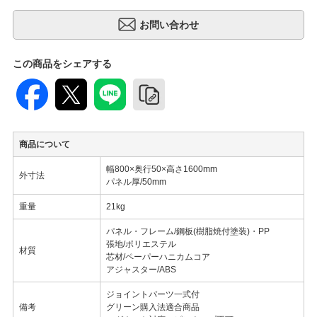
この商品をシェアする
商品について
幅800×奥行50×高さ1600mm
外寸法
パネル厚/50mm
重量
21kg
パネル・フレーム/鋼板(樹脂焼付塗装)・PP
張地/ポリエステル
材質
芯材/ペーパーハニカムコア
アジャスター/ABS
ジョイントパーツ一式付
備考
グリーン購入法適合商品