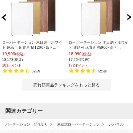
ローパーテーション 木目調・ホワイ
ローパーテーション 木目調・ホワイ
ト 連結可 床置き 幅1200×高さ
ト 連結可 床置き 幅900×高さ
1800mm パーティション 衝立 間仕切
1800mm パーティション 衝立 間仕切
19,990
18,990
(税込)
(税込)
り オフィス 目隠し
り オフィス 目隠し
18,173(税抜)
17,264(税抜)
181
172
ポイント
ポイント
525件
525件
売れ筋商品ランキングをもっと見る
関連カテゴリー
パーテーション・間仕切り
連結式ローパーテーション
JKパネル