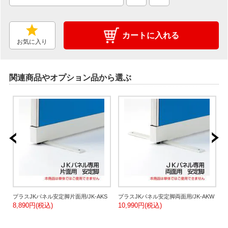
カートに入れる
お気に入り
関連商品やオプション品から選ぶ
-
プラスJKパネル安定脚片面用/JK-AKS
プラスJKパネル安定脚両面用/JK-AKW
8,890円(税込)
10,990円(税込)
用
1