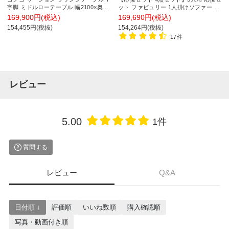
字脚 ミドルローテーブル 幅2100×奥行
ット ファビュリー 1人掛けソファー ×2
900×高さ620mm 角形 脚ホワイト LT-
+ 3人掛けソファー + 木製応接テーブル
169,900円(税込)
169,690円(税込)
RG219MLSAAM 会議テーブル ミーテ
154,455円(税抜)
154,264円(税抜)
ィングテーブル
17件
レビュー
5.00
1件
質問する
レビュー
Q&A
日付順 ↓
評価順
いいね数順
購入確認順
写真・動画付き順