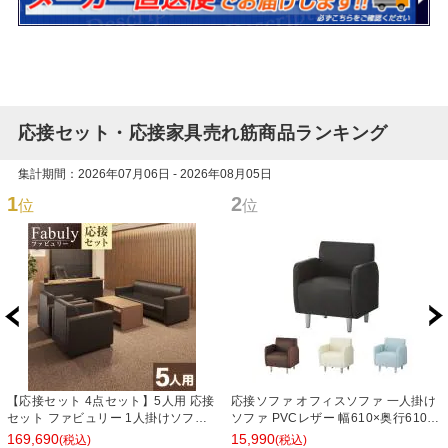
応接セット・応接家具売れ筋商品ランキング
集計期間：2026年07月06日 - 2026年08月05日
1
2
位
位
【応接セット 4点セット】5人用 応接
応接ソファ オフィスソファ 一人掛け
セット ファビュリー 1人掛けソファ
ソファ PVCレザー 幅610×奥行610×
ー ×2 + 3人掛けソファー + 木製応接
高さ710mm ベルセア
169,690
15,990
(税込)
(税込)