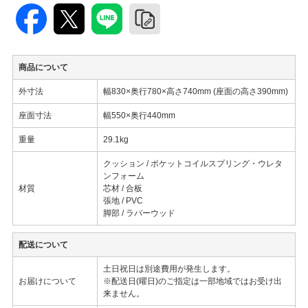
商品について
外寸法
幅830×奥行780×高さ740mm (座面の高さ390mm)
座面寸法
幅550×奥行440mm
重量
29.1kg
クッション / ポケットコイルスプリング・ウレタ
ンフォーム
材質
芯材 / 合板
張地 / PVC
脚部 / ラバーウッド
配送について
土日祝日は別途費用が発生します。
お届けについて
※配送日(曜日)のご指定は一部地域ではお受け出
来ません。