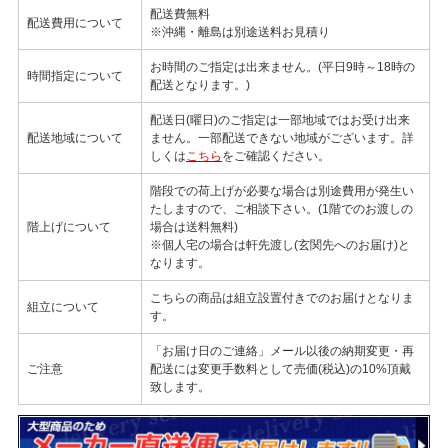
配送費無料
配送費用について
※沖縄・離島は別途送料お見積り
お時間のご指定は出来ません。(平日9時～18時の
時間指定について
配送となります。)
配送日(曜日)のご指定は一部地域ではお受け出来
配送地域について
ません。一部配送できない地域がございます。詳
しくは
こちら
をご確認ください。
階段での荷上げが必要な場合は別途費用が発生い
たしますので、ご相談下さい。(1階でのお渡しの
階上げについて
場合は送料無料)
※個人宅の場合は軒先渡し(玄関先へのお届け)と
なります。
こちらの商品は組立設置付きでのお届けとなりま
組立について
す。
「お届け日のご連絡」メール以後の納期変更・再
ご注意
配送には変更手数料として売価(税込)の10%頂戴
致します。