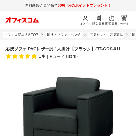
無料新規会員登録で
500円分のポイントプレゼント！
ログイン
購入履歴
閲覧履歴
カート
オフィス家具通販TOP
応接・ソファ・ベンチ
応接セット・応接家具
応
応接ソファ PVCレザー肘 1人掛け【ブラック】/JT-GOS-01L
1件
Pコード:180797