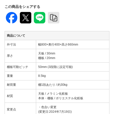
この商品をシェアする
商品について
外寸法
幅800×奥行400×高さ660mm
天板 / 30mm
厚さ
棚板 / 20mm
棚板可動ピッチ
50mm (3段階に設定可能)
重量
8.5kg
耐荷重
棚1段あたり / 約30kg
天板 / メラミン化粧板
材質
本体・棚板 / ポリエステル化粧板
・色合い変更
変更点
(変更日:2024年7月19日)