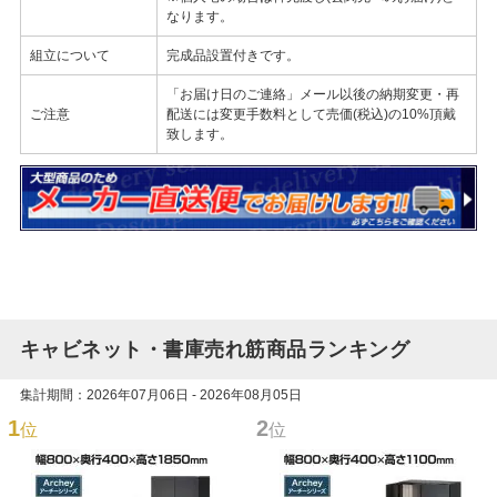
なります。
組立について
完成品設置付きです。
「お届け日のご連絡」メール以後の納期変更・再
ご注意
配送には変更手数料として売価(税込)の10%頂戴
致します。
キャビネット・書庫売れ筋商品ランキング
集計期間：2026年07月06日 - 2026年08月05日
1
2
位
位