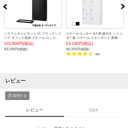
システムキャビネット IC ブラックシリ
スチールロッカー 8人用 鍵付き シリン
ーズ オフィス収納 スチール ロッカー
ダー錠 スチール スタンダード 業務用
両開き 下置き ベース付き 幅900×奥行
幅900×奥行515×高さ1790mm 【国産】
102,900円(税込)
53,190円(税込)
450×高さ2160mm IC-0921H配送地域
【完成品】 / TLK-SC8
93,546円(税抜)
48,355円(税抜)
限定
4件
レビュー
質問する
レビュー
Q&A