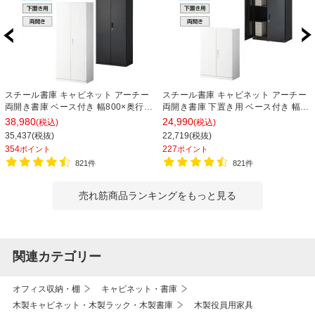
スチール書庫 キャビネット アーチー
スチール書庫 キャビネット アーチー
両開き書庫 ベース付き 幅800×奥行
両開き書庫 下置き用 ベース付き 幅
400×高さ1850mm
800×奥行400×高さ1100mm
38,980
24,990
(税込)
(税込)
35,437(税抜)
22,719(税抜)
354
227
ポイント
ポイント
821件
821件
売れ筋商品ランキングをもっと見る
関連カテゴリー
オフィス収納・棚
キャビネット・書庫
木製キャビネット・木製ラック・木製書庫
木製役員用家具