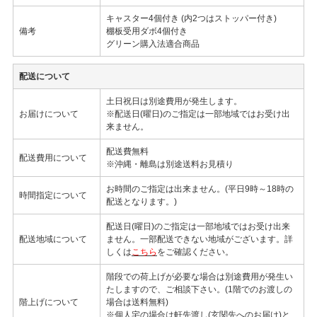
キャスター4個付き (内2つはストッパー付き)
備考
棚板受用ダボ4個付き
グリーン購入法適合商品
配送について
土日祝日は別途費用が発生します。
お届けについて
※配送日(曜日)のご指定は一部地域ではお受け出
来ません。
配送費無料
配送費用について
※沖縄・離島は別途送料お見積り
お時間のご指定は出来ません。(平日9時～18時の
時間指定について
配送となります。)
配送日(曜日)のご指定は一部地域ではお受け出来
配送地域について
ません。一部配送できない地域がございます。詳
しくは
こちら
をご確認ください。
階段での荷上げが必要な場合は別途費用が発生い
たしますので、ご相談下さい。(1階でのお渡しの
階上げについて
場合は送料無料)
※個人宅の場合は軒先渡し(玄関先へのお届け)と