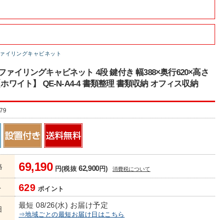
ァイリングキャビネット
4ファイリングキャビネット 4段 鍵付き 幅388×奥行620×高さ
【ホワイト】 QE-N-A4-4 書類整理 書類収納 オフィス収納
】
79
69,190
格
62,900
円(税抜
円)
消費税について
629
ト
ポイント
最短 08/26(水) お届け予定
日
⇒地域ごとの最短お届け日はこちら