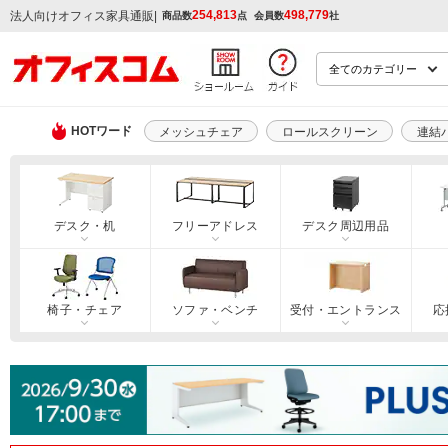
254,813
498,779
|
法人向けオフィス家具通販
商品数
点
会員数
社
HOTワード
メッシュチェア
ロールスクリーン
連結
デスク・机
フリーアドレス
デスク周辺用品
椅子・チェア
ソファ・ベンチ
受付・エントランス
応