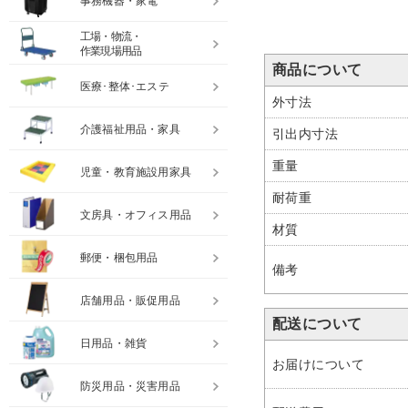
事務機器・家電
工場・物流・
作業現場用品
商品について
医療･整体･エステ
外寸法
介護福祉用品・家具
引出内寸法
重量
児童・教育施設用家具
耐荷重
文房具・オフィス用品
材質
郵便・梱包用品
備考
店舗用品・販促用品
配送について
日用品・雑貨
お届けについて
防災用品・災害用品