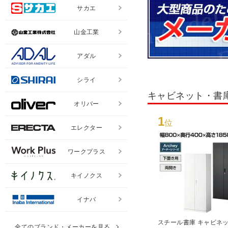
サカエ
山金工業
アダル
シライ
キャビネット・書
オリバー
1
位
エレクター
ワークプラス
キイノクス
イナバ
スチール書庫 キャビネッ
全てのブランド・メーカーを見る