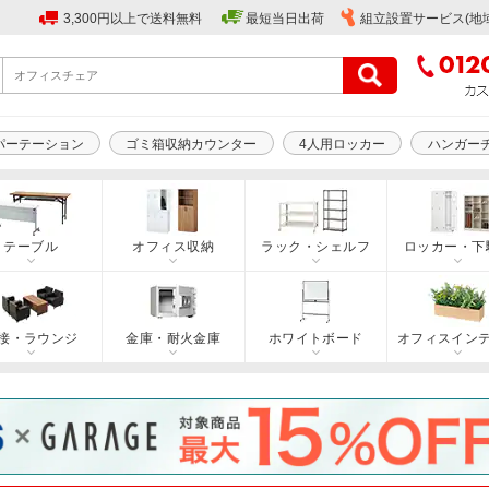
3,300円以上で送料無料
最短当日出荷
組立設置サービス(地
パーテーション
ゴミ箱収納カウンター
4人用ロッカー
ハンガー
テーブル
オフィス収納
ラック・シェルフ
ロッカー・下
接・ラウンジ
金庫・耐火金庫
ホワイトボード
オフィスイン