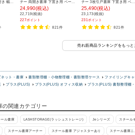
付き 幅
チー 両開き書庫 下置き用 ベース
チー 3枚引戸書庫 下置き用 ベ
0mm
付き 幅800×奥行400×高さ
ス付き 幅800×奥行400×高さ
24,990
(税込)
25,490
(税込)
1100mm
1100mm
22,719(税抜)
23,173(税抜)
227
231
ポイント
ポイント
件
821件
821件
売れ筋商品ランキングをもっと
ビネット・書庫
書類整理棚・小物整理棚・書類整理ケース
ファイリングキャ
覧
プラス(PLUS)
プラス(PLUS) オフィス収納
プラス(PLUS) 書類整理棚
庫の関連カテゴリー
チール書庫
LASHSTORAGE(ラッシュストレージ)
Jeシリーズ
スチールキ
スチール書庫アーチー
スチール書庫 アジャスターあり
スチール書庫ニ