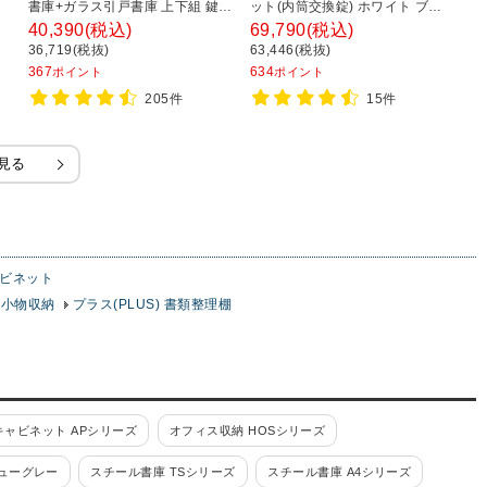
ー
書庫+ガラス引戸書庫 上下組 鍵付
ット(内筒交換錠) ホワイト ブラ
チ
き オフィス キャビネット 国産 完
ック 幅900×奥行450×高さ
置
40,390
(税込)
69,790
(税込)
4
成品 【SIAA】
1050mm/RW45-310D RK45-
8
36,719(税抜)
63,446(税抜)
3
310D 【国産】 【完成品】
367
634
3
ポイント
ポイント
205件
15件
見る
ビネット
・小物収納
プラス(PLUS) 書類整理棚
ャビネット APシリーズ
オフィス収納 HOSシリーズ
ューグレー
スチール書庫 TSシリーズ
スチール書庫 A4シリーズ