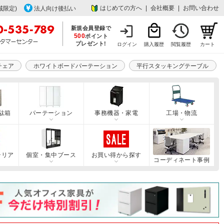
はじめての方へ
|
会社概要
|
お問い合わせ
域限定)
法人向け後払い
新規会員登録で
500
ポイント
プレゼント!
ログイン
購入履歴
閲覧履歴
カート
チェア
ホワイトボードパーテーション
平行スタッキングテーブル
駄箱
パーテーション
事務機器・家電
工場・物流
テリア
個室・集中ブース
お買い得から探す
コーディネート事例