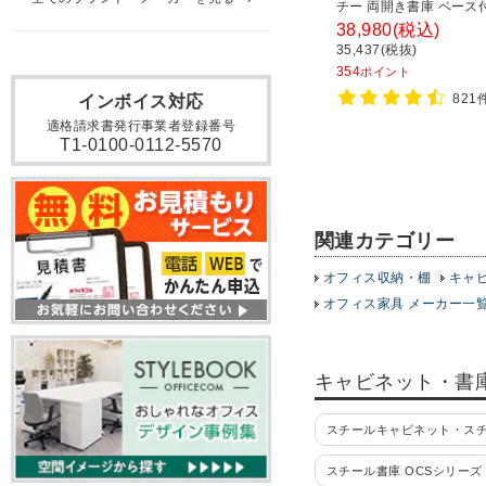
チー 両開き書庫 ベース
800×奥行400×高さ185
38,980
(税込)
35,437(税抜)
354
ポイント
821
インボイス対応
適格請求書発行事業者登録番号
T1-0100-0112-5570
関連カテゴリー
オフィス収納・棚
キャ
オフィス家具 メーカー一
キャビネット・書
スチールキャビネット・ス
スチール書庫 OCSシリーズ