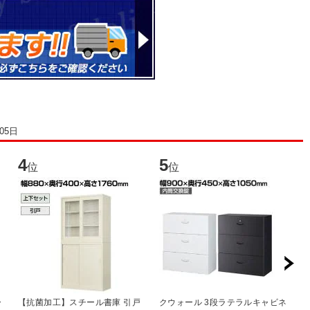
05日
4
5
6
位
位
ー
【抗菌加工】スチール書庫 引戸
クウォール 3段ラテラルキャビネ
ス