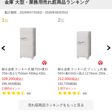
金庫 大型・業務用売れ筋商品ランキング
集計期間：2026年07月06日 - 2026年08月05日
1
2
位
位
耐火金庫 テンキー式 幅750×奥行
耐火金庫 テンキー式 プッシュ式 幅
706×高さ1750mm 460kg 430L
590×奥行601×高さ1276mm 250kg
705EKG【エーコー】 オフィス 金庫
169L 702EKG【エーコー】オフィス
328,200
212,000
(税込)
(税込)
事務所 大型金庫 業務用
金庫 事務所 大型金庫 業務用
298,364(税抜)
192,728(税抜)
2,983
1,927
ポイント
ポイント
9件
9件
売れ筋商品ランキングをもっと見る