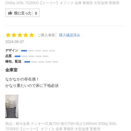
250kg 169L 702EKG【エーコー】オフィス 金庫 事務所 大型金庫 業務用
役に立った
0
ご購入者様
購入確認済み
2024-06-07
デザイン
品質
梱包、配送
金庫室
なかなかの存在感！
かなり重たいので床に下地必須
商品：
耐火金庫 テンキー式 幅750×奥行706×高さ1300mm 350kg 304L
703EKG【エーコー】 オフィス 金庫 事務所 大型金庫 業務用