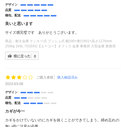
デザイン
品質
梱包、配送
良いと思います
サイズ感完璧です ありがとうございます。
商品：
耐火金庫 テンキー式 プッシュ式 幅590×奥行601×高さ1276mm
250kg 169L 702EKG【エーコー】オフィス 金庫 事務所 大型金庫 業務用
役に立った
0
ご購入者様
購入確認済み
2023-03-08
デザイン
品質
梱包、配送
カギが今一
カギをかけていないのにカギを抜くことができてしまう。締め忘れの
無い様に注意が必要