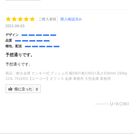
ご購入者様
購入確認済み
2021-06-03
デザイン
品質
梱包、配送
予想通りです。
予想通りです。
商品：
耐火金庫 テンキー式 プッシュ式 幅590×奥行601×高さ936mm 190kg
115L 701EKG【エーコー】オフィス 金庫 事務所 大型金庫 業務用
役に立った
0