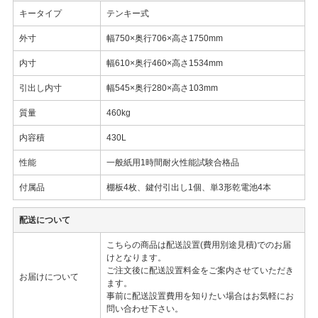
キータイプ
テンキー式
外寸
幅750×奥行706×高さ1750mm
内寸
幅610×奥行460×高さ1534mm
引出し内寸
幅545×奥行280×高さ103mm
質量
460kg
内容積
430L
性能
一般紙用1時間耐火性能試験合格品
付属品
棚板4枚、鍵付引出し1個、単3形乾電池4本
配送について
こちらの商品は配送設置(費用別途見積)でのお届
けとなります。
ご注文後に配送設置料金をご案内させていただき
お届けについて
ます。
事前に配送設置費用を知りたい場合はお気軽にお
問い合わせ下さい。