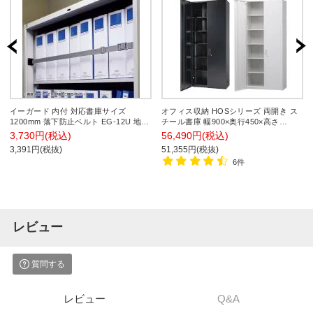
イーガード 内付 対応書庫サイズ
オフィス収納 HOSシリーズ 両開き ス
1200mm 落下防止ベルト EG-12U 地震
チール書庫 幅900×奥行450×高さ
対策 耐震 防災 固定
2100mm スチールキャビネット 書類整
3,730円(税込)
56,490円(税込)
理 収納 【国産】【完成品】
3,391円(税抜)
51,355円(税抜)
6件
レビュー
質問する
レビュー
Q&A