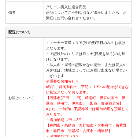
グリーン購入法適合商品
備考
商品についてご不明な点など御座いましたら、お
気軽にお問い合わせください。
配送について
・メーカー直送エリア(設置便)平日のみのお届け
となります。
・上記以外のエリアは月～土(日祝を除く)のお届
けとなります。
・法人名・屋号の記載がない場合、または個人の
お客様は、地域によってはお届け出来ない場合が
ございます。
※重要なお知らせ※
●現在、静岡県内の、下記エリアへの配送ができな
い状況となっております。
お届けについて
【沼津市(戸田・井田)、函南町、伊豆の国市、伊
豆市、熱海市、伊東市、下田市、賀茂郡全域】
●また、一時的に下記地域では追加納期を頂戴して
おります。
・追加納期:プラス2日
【福岡市・糸島市・大野城市・太宰府市・筑紫野
市・春日市・筑紫郡・古河市・糟屋郡】
・追加納期:プラス3日