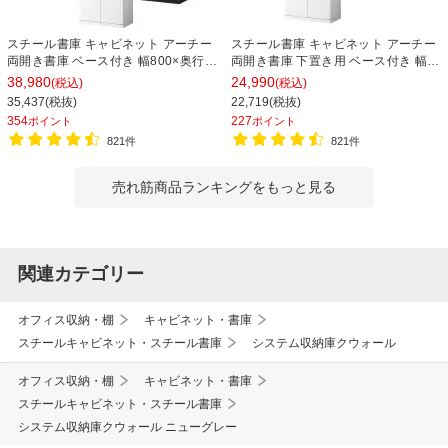
スチール書庫 キャビネット アーチー
スチール書庫 キャビネット アーチー
両開き書庫 ベース付き 幅800×奥行
両開き書庫 下置き用 ベース付き 幅
400×高さ1850mm
800×奥行400×高さ1100mm
38,980
24,990
(税込)
(税込)
35,437(税抜)
22,719(税抜)
354
227
ポイント
ポイント
821件
821件
売れ筋商品ランキングをもっと見る
関連カテゴリー
オフィス収納・棚
キャビネット・書庫
スチールキャビネット・スチール書庫
システム収納庫クウォール
オフィス収納・棚
キャビネット・書庫
スチールキャビネット・スチール書庫
システム収納庫クウォール ニューグレー