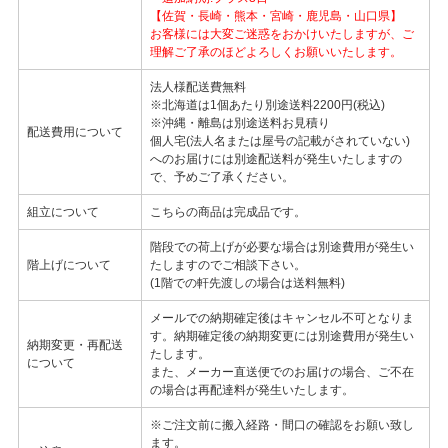
【佐賀・長崎・熊本・宮崎・鹿児島・山口県】
お客様には大変ご迷惑をおかけいたしますが、ご
理解ご了承のほどよろしくお願いいたします。
法人様配送費無料
※北海道は1個あたり別途送料2200円(税込)
※沖縄・離島は別途送料お見積り
配送費用について
個人宅(法人名または屋号の記載がされていない)
へのお届けには別途配送料が発生いたしますの
で、予めご了承ください。
組立について
こちらの商品は完成品です。
階段での荷上げが必要な場合は別途費用が発生い
階上げについて
たしますのでご相談下さい。
(1階での軒先渡しの場合は送料無料)
メールでの納期確定後はキャンセル不可となりま
す。納期確定後の納期変更には別途費用が発生い
納期変更・再配送
たします。
について
また、メーカー直送便でのお届けの場合、ご不在
の場合は再配達料が発生いたします。
※ご注文前に搬入経路・間口の確認をお願い致し
ます。