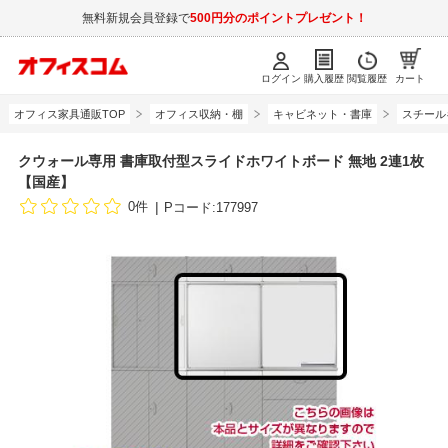
無料新規会員登録で
500円分のポイントプレゼント！
ログイン
購入履歴
閲覧履歴
カート
オフィス家具通販TOP
オフィス収納・棚
キャビネット・書庫
スチール
クウォール専用 書庫取付型スライドホワイトボード 無地 2連1枚
【国産】
0件
Pコード:177997