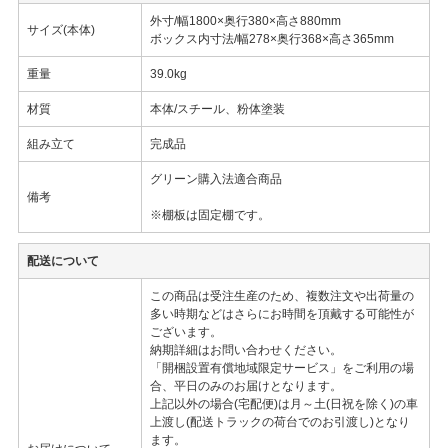
外寸/幅1800×奥行380×高さ880mm
サイズ(本体)
ボックス内寸法/幅278×奥行368×高さ365mm
重量
39.0kg
材質
本体/スチール、粉体塗装
組み立て
完成品
グリーン購入法適合商品
備考
※棚板は固定棚です。
配送について
この商品は受注生産のため、複数注文や出荷量の
多い時期などはさらにお時間を頂戴する可能性が
ございます。
納期詳細はお問い合わせください。
「開梱設置有償地域限定サービス」をご利用の場
合、平日のみのお届けとなります。
上記以外の場合(宅配便)は月～土(日祝を除く)の車
上渡し(配送トラックの荷台でのお引渡し)となり
ます。