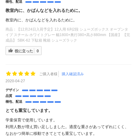
梱包、配送
教室内に、かばんなどを入れるために。
教室内に、かばんなどを入れるために。
商品：
【12月24日入荷予定】12人用 6列2段 シューズボックス オープンタ
イプ スチール ホワイトグレー 幅1800×奥行380×高さ880mm 【国産】 【完
成品】 SBK-62 下駄箱 靴箱 シューズラック
役に立った
0
ご購入者様
購入確認済み
2020-04-27
デザイン
品質
梱包、配送
とても重宝しています。
学童保育で使用しています。
利用人数が増え買い足ししました。適度な重さがあってずれにくく、
なおかつ簡単に移動できてとても重宝しています。