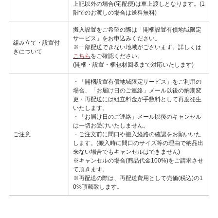
上記以外の場合(宅配便)は車上渡しとなります。(1
階でのお渡しの場合は送料無料)
搬入設置をご希望の際は「開梱設置有償地域限定
サービス」をお申込みください。
組み立て・設置付
※一部配送できない地域がございます。詳しくは
きについて
こちら
をご確認ください。
(開梱・設置・梱包材回収まで対応いたします)
・「開梱設置有償地域限定サービス」をご利用の
場合、「お届け日のご連絡」メール以後の納期変
更・再配送には組立料金が手数料として再度発生
いたします。
・「お届け日のご連絡」メール以後のキャンセル
は一切お受けいたしません。
ご注意
・ご注文前に間口や搬入経路の確認をお願いいた
します。(搬入時に間口のサイズ等の理由で納品出
来ない場合でもキャンセルはできません)
※キャンセルの場合(商品代金100%)をご請求させ
て頂きます。
※再配送の際は、再配送費用として売価(税込)の1
0%頂戴致します。