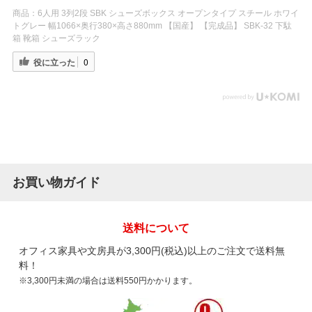
商品：
6人用 3列2段 SBK シューズボックス オープンタイプ スチール ホワイ
トグレー 幅1066×奥行380×高さ880mm 【国産】 【完成品】 SBK-32 下駄
箱 靴箱 シューズラック
役に立った
0
お買い物ガイド
送料について
オフィス家具や文房具が3,300円(税込)以上のご注文で送料無
料！
※3,300円未満の場合は送料550円かかります。