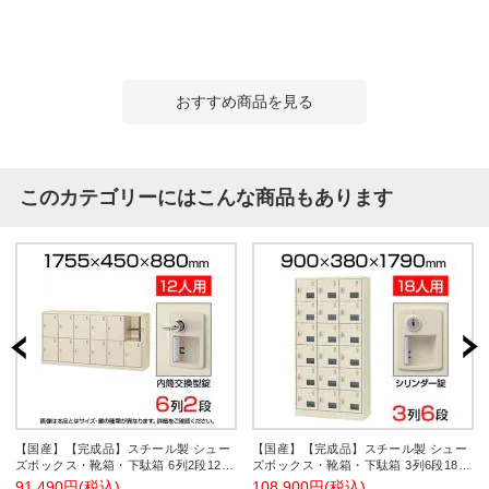
おすすめ商品を見る
このカテゴリーにはこんな商品もあります
【国産】【完成品】スチール製 シュー
【国産】【完成品】スチール製 シュー
ズボックス・靴箱・下駄箱 6列2段12人
ズボックス・靴箱・下駄箱 3列6段18人
用(奥深) 内筒交換錠/SLC-D12Y-T2
用 シリンダー錠付/SLC-18TW-S2
91,490円(税込)
108,900円(税込)