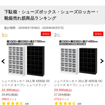
下駄箱・シューズボックス・シューズロッカー・
靴箱売れ筋商品ランキング
集計期間：2026年07月08日 - 2026年08月07日
1
2
新商品
新商品
位
位
シューズロッカー 24人用 4列6段 OC
シューズロッカー 20人用 4列5段 OC
シリーズ オープン シューズラック 下
シリーズ オープン シューズラック 下
駄箱 靴箱 オフィス 事務所 業務用 幅
駄箱 靴箱 オフィス 事務所 業務用 幅
32,990
29,990
(税込)
(税込)
1000×奥行350×高さ1720mm
1000×奥行350×高さ1450mm
29,991(税抜)
27,264(税抜)
299
272
ポイント
ポイント
6件
6件