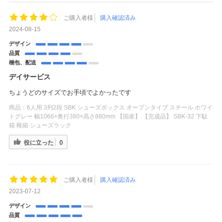
ご購入者様
購入確認済み
2024-08-15
デザイン
品質
梱包、配送
デイサービス
ちょうどのサイズでお手頃でよかったです
商品：
6人用 3列2段 SBK シューズボックス オープンタイプ スチール ホワイ
トグレー 幅1066×奥行380×高さ880mm 【国産】 【完成品】 SBK-32 下駄
箱 靴箱 シューズラック
役に立った
0
ご購入者様
購入確認済み
2023-07-12
デザイン
品質