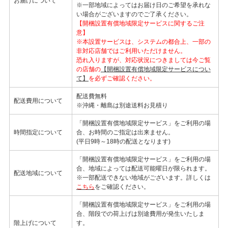
お届けについて
※一部地域によってはお届け日のご希望を承れな
い場合がございますのでご了承ください。
【開梱設置有償地域限定サービスに関するご注
意】
※本設置サービスは、システムの都合上、一部の
非対応店舗ではご利用いただけません。
恐れ入りますが、対応状況につきましては今ご覧
の店舗の
【開梱設置有償地域限定サービスについ
て】
を必ずご確認ください。
配送費無料
配送費用について
※沖縄・離島は別途送料お見積り
「開梱設置有償地域限定サービス」をご利用の場
時間指定について
合、お時間のご指定は出来ません。
(平日9時～18時の配送となります)
「開梱設置有償地域限定サービス」をご利用の場
合、地域によっては配送可能曜日が限られます。
配送地域について
※一部配送できない地域がございます。詳しくは
こちら
をご確認ください。
「開梱設置有償地域限定サービス」をご利用の場
合、階段での荷上げは別途費用が発生いたしま
階上げについて
す。