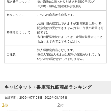
配送費用について
※北海道は1個あたり別途送料5500円(税込)
※沖縄・離島は別途送料お見積り
組立について
こちらの商品は完成品です。
お届け日の指定はできますが(日曜祝日以外)、時
間指定はお受けできません(午前・午後の希望は可
時間指定について
能です)。
当日の配送状況によっては、時間が前後すること
もありますのでご了承ください。
法人様限定商品となります。
ご注意
※個人宅(法人名または屋号の記載がされていな
い)へのお届けは行っておりません。
キャビネット・書庫売れ筋商品ランキング
集計期間：2026年07月08日 - 2026年08月07日
1
2
位
位