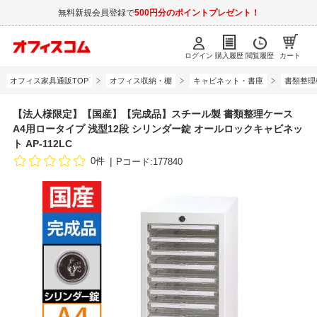
無料新規会員登録で
500円分のポイントプレゼント！
ログイン
購入履歴
閲覧履歴
カート
オフィス家具通販TOP
オフィス収納・棚
キャビネット・書庫
書類整理
【法人様限定】【国産】【完成品】スチール製 書類整理ケース
A4用ロータイプ 浅型12段 シリンダー錠 オールロックキャビネッ
ト AP-112LC
0件
Pコード:177840