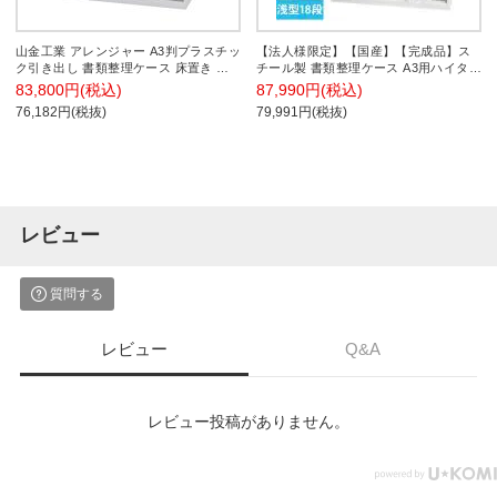
山金工業 アレンジャー A3判プラスチッ
【法人様限定】【国産】【完成品】ス
ク引き出し 書類整理ケース 床置き フ
チール製 書類整理ケース A3用ハイタイ
ロアケース 小物収納 A3PY-212N 幅
プ (A3)浅型18段+(A4)浅型18段 ダイヤ
83,800円(税込)
87,990円(税込)
1008×奥行401×高さ880mm
ル錠 オールロックキャビネット A3P-
76,182円(税抜)
79,991円(税抜)
236HD
レビュー
質問する
レビュー
Q&A
レビュー投稿がありません。