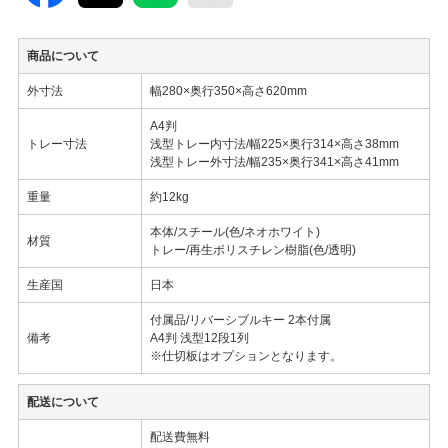
商品について
外寸法
幅280×奥行350×高さ620mm
A4判
トレー寸法
浅型トレー内寸法/幅225×奥行314×高さ38mm
浅型トレー外寸法/幅235×奥行341×高さ41mm
重量
約12kg
本体/スチール(色/ネオホワイト)
材質
トレー/再生ポリスチレン樹脂(色/透明)
生産国
日本
付属品/リバーシブルキー 2本付属
備考
A4判 浅型12段1列
※仕切板はオプションとなります。
配送について
配送費無料