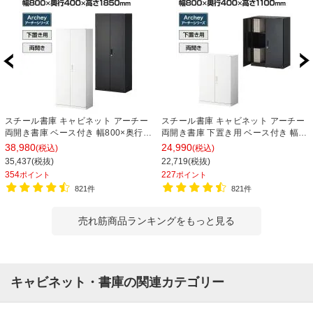
スチール書庫 キャビネット アーチー
スチール書庫 キャビネット アーチー
両開き書庫 ベース付き 幅800×奥行
両開き書庫 下置き用 ベース付き 幅
400×高さ1850mm
800×奥行400×高さ1100mm
38,980
24,990
(税込)
(税込)
35,437(税抜)
22,719(税抜)
354
227
ポイント
ポイント
821件
821件
売れ筋商品ランキングをもっと見る
キャビネット・書庫の関連カテゴリー