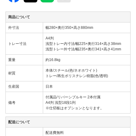
商品について
外寸法
幅280×奥行350×高さ880mm
A4判
トレー寸法
浅型トレー内寸法/幅225×奥行314×高さ38mm
浅型トレー外寸法/幅235×奥行341×高さ41mm
重量
約16.8kg
本体/スチール(色/ネオホワイト)
材質
トレー/再生ポリスチレン樹脂(色/透明)
生産国
日本
付属品/リバーシブルキー 2本付属
備考
A4判 浅型18段1列
※仕切板はオプションとなります。
配送について
配送費無料