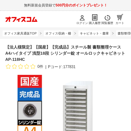
無料新規会員登録で
500円分のポイントプレゼント！
ログイン
購入履歴
閲覧履歴
カート
オフィス家具通販TOP
オフィス収納・棚
キャビネット・書庫
書類整理
【法人様限定】【国産】【完成品】スチール製 書類整理ケース
A4ハイタイプ 浅型18段 シリンダー錠 オールロックキャビネット
AP-118HC
0件
Pコード:177831