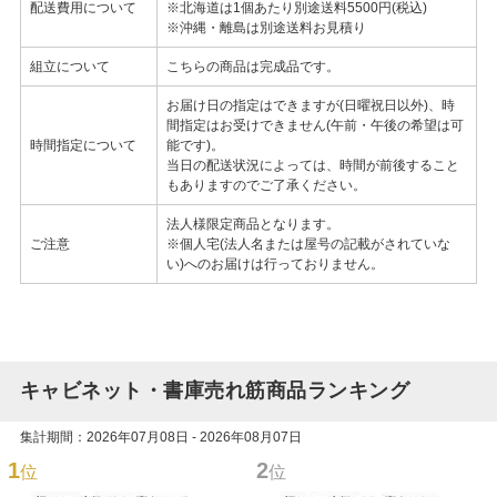
配送費用について
※北海道は1個あたり別途送料5500円(税込)
※沖縄・離島は別途送料お見積り
組立について
こちらの商品は完成品です。
お届け日の指定はできますが(日曜祝日以外)、時
間指定はお受けできません(午前・午後の希望は可
時間指定について
能です)。
当日の配送状況によっては、時間が前後すること
もありますのでご了承ください。
法人様限定商品となります。
ご注意
※個人宅(法人名または屋号の記載がされていな
い)へのお届けは行っておりません。
キャビネット・書庫売れ筋商品ランキング
集計期間：2026年07月08日 - 2026年08月07日
1
2
位
位