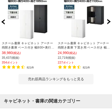
スチール書庫 キャビネット アーチー
スチール書庫 キャビネット アーチー
両開き書庫 ベース付き 幅800×奥行
両開き書庫 下置き用 ベース付き 幅
400×高さ1850mm
800×奥行400×高さ1100mm
38,980
24,990
(税込)
(税込)
35,437(税抜)
22,719(税抜)
354
227
ポイント
ポイント
821件
821件
売れ筋商品ランキングをもっと見る
キャビネット・書庫の関連カテゴリー