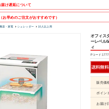
お届け遅延について
（お早めのご注文がおすすめです）
機器・家電
シュレッダー
10人以上用
オフィスダ
ーレベル5
ィ
Pコード:1777
販売価
ポイン
お届け