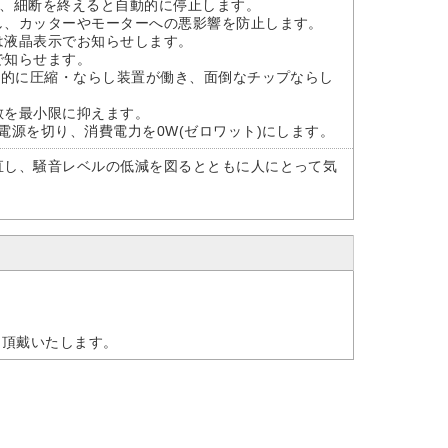
め、細断を終えると自動的に停止します。
転し、カッターやモーターへの悪影響を防止します。
は液晶表示でお知らせします。
で知らせます。
自動的に圧縮・ならし装置が働き、面倒なチップならし
散を最小限に抑えます。
に電源を切り、消費電力を0W(ゼロワット)にします。
見直し、騒音レベルの低減を図るとともに人にとって気
を頂戴いたします。