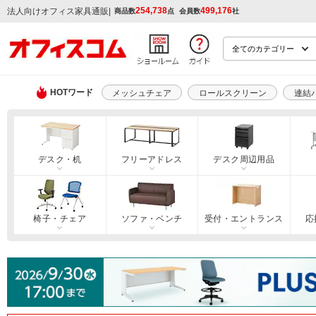
254,738
499,176
|
法人向けオフィス家具通販
商品数
点
会員数
社
HOTワード
メッシュチェア
ロールスクリーン
連結
デスク・机
フリーアドレス
デスク周辺用品
椅子・チェア
ソファ・ベンチ
受付・エントランス
応