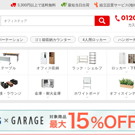
3,300円以上で送料無料
最短当日出荷
組立設置サービス(地
パーテーション
ゴミ箱収納カウンター
4人用ロッカー
ハンガー
テーブル
オフィス収納
ラック・シェルフ
ロッカー・下
接・ラウンジ
金庫・耐火金庫
ホワイトボード
オフィスイン