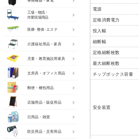
事務機器・家電
電源
工場・物流・
作業現場用品
定格消費電力
医療･整体･エステ
投入幅
細断幅
介護福祉用品・家具
定格細断枚数
児童・教育施設用家具
最大細断枚数
文房具・オフィス用品
チップボックス容量
郵便・梱包用品
店舗用品・販促用品
安全装置
日用品・雑貨
防災用品・災害用品