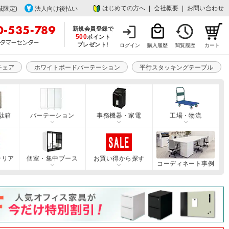
はじめての方へ
|
会社概要
|
お問い合わせ
域限定)
法人向け後払い
新規会員登録で
500
ポイント
プレゼント!
ログイン
購入履歴
閲覧履歴
カート
チェア
ホワイトボードパーテーション
平行スタッキングテーブル
駄箱
パーテーション
事務機器・家電
工場・物流
テリア
個室・集中ブース
お買い得から探す
コーディネート事例