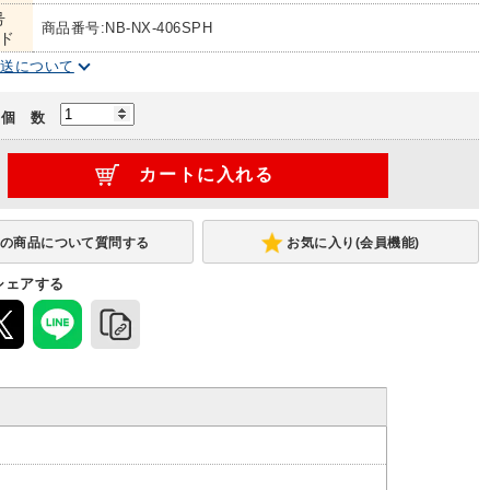
号
商品番号:NB-NX-406SPH
ド
配送について
個 数
お気に入り(会員機能)
シェアする