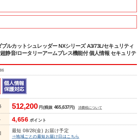
ブルカットシュレッダー NXシリーズ A3/73L/セキュリティ
/超静音/ロータリーアームプレス機能付 個人情報 セキュリテ
86
512,200
格
465,637
円(税抜
円)
消費税について
4,656
ト
ポイント
最短 08/28(金) お届け予定
日
⇒地域ごとの最短お届け日はこちら