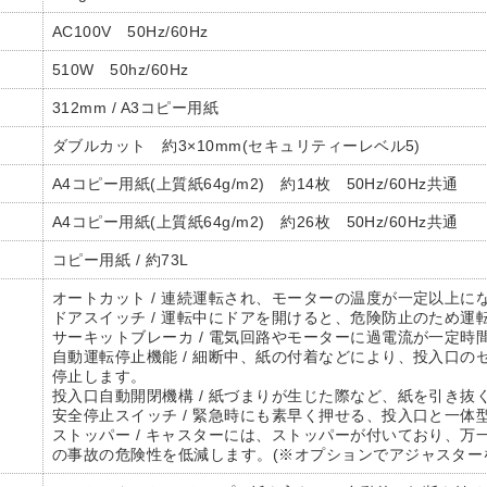
AC100V 50Hz/60Hz
510W 50hz/60Hz
312mm / A3コピー用紙
ダブルカット 約3×10mm(セキュリティーレベル5)
A4コピー用紙(上質紙64g/m2) 約14枚 50Hz/60Hz共通
A4コピー用紙(上質紙64g/m2) 約26枚 50Hz/60Hz共通
コピー用紙 / 約73L
オートカット / 連続運転され、モーターの温度が一定以上に
ドアスイッチ / 運転中にドアを開けると、危険防止のため運
サーキットブレーカ / 電気回路やモーターに過電流が一定
自動運転停止機能 / 細断中、紙の付着などにより、投入口
停止します。
投入口自動開閉機構 / 紙づまりが生じた際など、紙を引き
安全停止スイッチ / 緊急時にも素早く押せる、投入口と一
ストッパー / キャスターには、ストッパーが付いており、
の事故の危険性を低減します。(※オプションでアジャスター