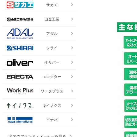
サカエ
山金工業
アダル
シライ
オリバー
エレクター
ワークプラス
キイノクス
イナバ
全てのブランド・メーカーを見る