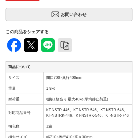
この商品をシェアする
商品について
サイズ
間口700×奥行400mm
重量
1.9kg
耐荷重
棚板1枚当り 最大40kg(平均静止荷重)
KT-NSTR-446、KT-NSTR-546、KT-NSTR-646、
対応商品番号
KT-NSTRK-446、KT-NSTRK-546、KT-NSTR-746
梱包数
1箱
梱包サイズ
幅710×奥行410×高さ30mm