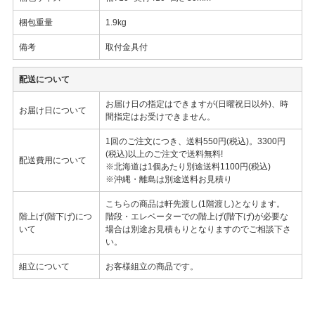
梱包重量
1.9kg
備考
取付金具付
配送について
お届け日の指定はできますが(日曜祝日以外)、時
お届け日について
間指定はお受けできません。
1回のご注文につき、送料550円(税込)。3300円
(税込)以上のご注文で送料無料!
配送費用について
※北海道は1個あたり別途送料1100円(税込)
※沖縄・離島は別途送料お見積り
こちらの商品は軒先渡し(1階渡し)となります。
階上げ(階下げ)につ
階段・エレベーターでの階上げ(階下げ)が必要な
いて
場合は別途お見積もりとなりますのでご相談下さ
い。
組立について
お客様組立の商品です。