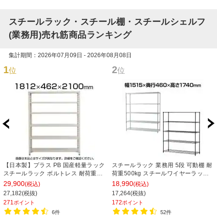
スチールラック・スチール棚・スチールシェルフ
(業務用)売れ筋商品ランキング
集計期間：2026年07月09日 - 2026年08月08日
1
2
位
位
【日本製】プラス PB 国産軽量ラック
スチールラック 業務用 5段 可動棚 耐
スチールラック ボルトレス 耐荷重
荷重500kg スチールワイヤーラック
150kg/段 天地6段 幅1812×奥行462×
シェルゴ 幅1515×奥行460×高さ
29,900
18,990
(税込)
(税込)
高さ2100mm スチール棚 スチールシ
1740mm
27,182(税抜)
17,264(税抜)
ェルフ 収納棚 オープンラック 収納ラ
271
172
ポイント
ポイント
ック
6件
52件