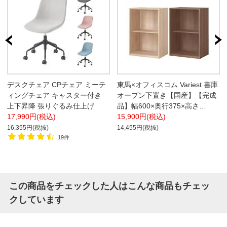
デスクチェア CPチェア ミーテ
東馬×オフィスコム Variest 書庫
ィングチェア キャスター付き
オープン下置き【国産】【完成
上下昇降 張りぐるみ仕上げ
品】幅600×奥行375×高さ
17,990円(税込)
920mm キャビネット オフィス
15,900円(税込)
木製 社長室
16,355円(税抜)
14,455円(税抜)
19件
この商品をチェックした人はこんな商品もチェッ
クしています