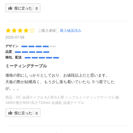
役に立った
0
ご購入者様
購入確認済み
2026-07-09
デザイン
品質
梱包、配送
ミーティングテーブル
価格の割にしっかりとしており、お値段以上だと思います。
天板の艶が結構高く、もう少し落ち着いていたら ５つ星でした
が。。。
商品：
OC 会議テーブル 4人用 6人用 シンプルミーティングテーブル 幅
1800×奥行900×高さ720mm 会議机 会議テーブル
役に立った
0