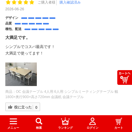
ご購入者様
購入確認済み
2026-06-26
デザイン
品質
梱包、配送
大満足です。
シンプルでコスパ最高です！
大満足で使ってます！
商品：
OC 会議テーブル 4人用 6人用 シンプルミーティングテーブル 幅
1800×奥行900×高さ720mm 会議机 会議テーブル
役に立った
0
メニュー
検索
ランキング
ログイン
カート
ご購入者様
購入確認済み