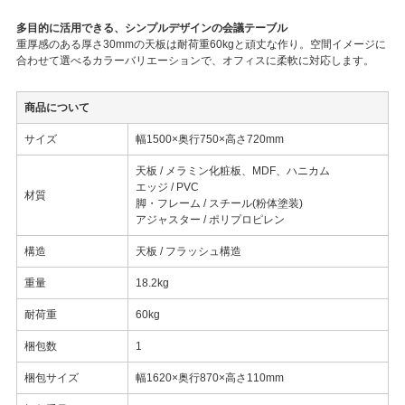
多目的に活用できる、シンプルデザインの会議テーブル
重厚感のある厚さ30mmの天板は耐荷重60kgと頑丈な作り。空間イメージに
合わせて選べるカラーバリエーションで、オフィスに柔軟に対応します。
商品について
サイズ
幅1500×奥行750×高さ720mm
天板 / メラミン化粧板、MDF、ハニカム
エッジ / PVC
材質
脚・フレーム / スチール(粉体塗装)
アジャスター / ポリプロピレン
構造
天板 / フラッシュ構造
重量
18.2kg
耐荷重
60kg
梱包数
1
梱包サイズ
幅1620×奥行870×高さ110mm