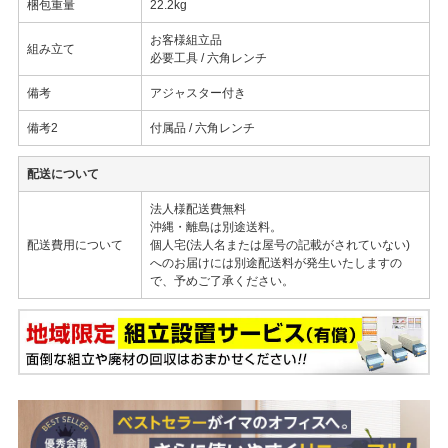
梱包重量
22.2kg
お客様組立品
組み立て
必要工具 / 六角レンチ
備考
アジャスター付き
備考2
付属品 / 六角レンチ
配送について
法人様配送費無料
沖縄・離島は別途送料。
配送費用について
個人宅(法人名または屋号の記載がされていない)
へのお届けには別途配送料が発生いたしますの
で、予めご了承ください。