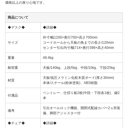
価格以上の座り心地です。
商品について
◆デスク◆
◆詳細◆
外寸/幅1200×奥行700×高さ700mm
サイズ
コードホールから天板の角までの長さ/120mm
センター引出内寸/幅714×奥行398×高さ40mm
重量
49.4kg
耐荷重
天板/140kg、上段/5kg、中段/10kg、下段/25kg
天板/低圧メラミン化粧木質ボード(厚さ30mm)
材質
本体/スチール(粉体塗装)、ABS樹脂
ペントレー、仕切り板2枚(中段・下段各1枚)、鍵2
付属品
本
引出オールロック機能、開閉式配線カバー2ヵ所装
備考
備、脚部アジャスター付
◆チェア◆
◆詳細◆