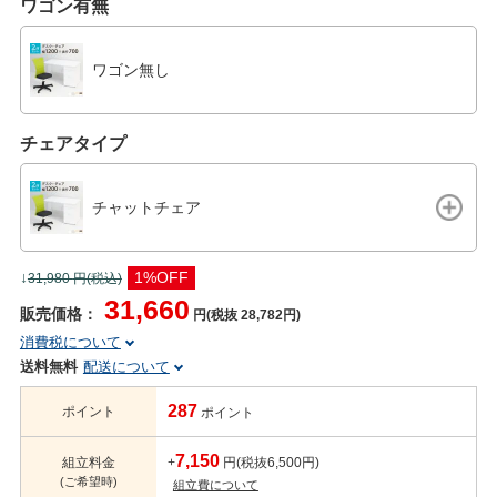
ワゴン有無
ワゴン無し
チェアタイプ
チャットチェア
↓
1%OFF
31,980
円(税込)
31,660
販売価格：
円(税抜 28,782円)
消費税について
送料無料
配送について
287
ポイント
ポイント
7,150
組立料金
+
円(税抜6,500円)
(ご希望時)
組立費について