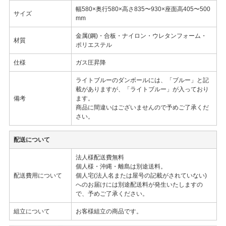
幅580×奥行580×高さ835〜930×座面高405〜500
サイズ
mm
金属(鋼)・合板・ナイロン・ウレタンフォーム・
材質
ポリエステル
仕様
ガス圧昇降
ライトブルーのダンボールには、「ブルー」と記
載がありますが、「ライトブルー」が入っており
備考
ます。
商品に間違いはございませんので予めご了承くだ
さい。
配送について
法人様配送費無料
個人様・沖縄・離島は別途送料。
配送費用について
個人宅(法人名または屋号の記載がされていない)
へのお届けには別途配送料が発生いたしますの
で、予めご了承ください。
組立について
お客様組立の商品です。