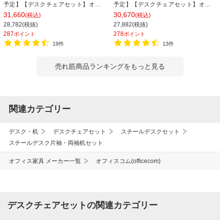
予定】【デスクチェアセット】オフ
予定】【デスクチェアセット】オフ
ィスデスク 事務机 スチールデスク 片
ィスデスク 事務机 スチールデスク 片
31,660
30,670
(税込)
(税込)
袖机 1200×700 + メッシュチェア チ
袖机 1000×700 + メッシュチェア チ
28,782(税抜)
27,882(税抜)
ャットチェア セット
ャットチェア セット
287
278
ポイント
ポイント
19件
13件
売れ筋商品ランキングをもっと見る
関連カテゴリー
デスク・机
デスクチェアセット
スチールデスクセット
スチールデスク片袖・両袖机セット
オフィス家具 メーカー一覧
オフィスコム(officecom)
デスクチェアセットの関連カテゴリー