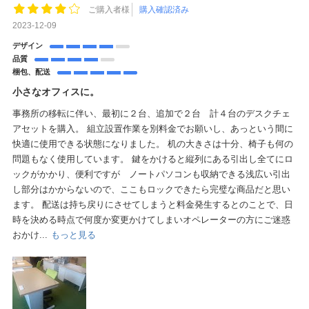
ご購入者様
購入確認済み
2023-12-09
デザイン
品質
梱包、配送
小さなオフィスに。
事務所の移転に伴い、最初に２台、追加で２台 計４台のデスクチェ
アセットを購入。 組立設置作業を別料金でお願いし、あっという間に
快適に使用できる状態になりました。 机の大きさは十分、椅子も何の
問題もなく使用しています。 鍵をかけると縦列にある引出し全てにロ
ックがかかり、便利ですが ノートパソコンも収納できる浅広い引出
し部分はかからないので、ここもロックできたら完璧な商品だと思い
ます。 配送は持ち戻りにさせてしまうと料金発生するとのことで、日
時を決める時点で何度か変更かけてしまいオペレーターの方にご迷惑
おかけ...
もっと見る