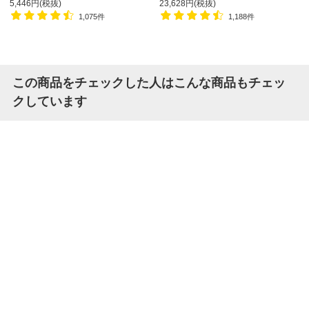
子 幅580×奥行580×高さ835-
5,446円(税抜)
23,628円(税抜)
930mm
1,075件
1,188件
この商品をチェックした人はこんな商品もチェッ
クしています