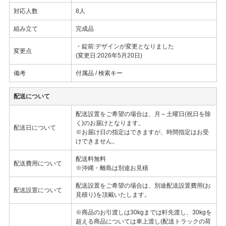
対応人数
8人
組み立て
完成品
・錠前:デザインが変更となりました
変更点
(変更日:2026年5月20日)
備考
付属品 / 検索キー
配送について
配送設置をご希望の場合は、月～土曜日(祝日を除
く)のお届けとなります。
配送日について
※お届け日の指定はできますが、時間指定はお受
けできません。
配送料無料
配送費用について
※沖縄・離島は別途お見積
配送設置をご希望の場合は、別途配送設置費用(お
配送設置について
見積り)を頂戴いたします。
※商品のお引渡しは30kgまでは軒先渡し、30kgを
超える商品については車上渡し(配送トラックの荷