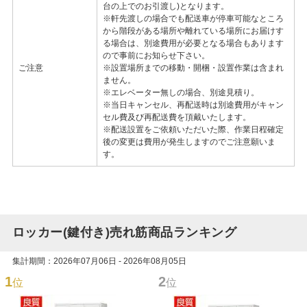
台の上でのお引渡し)となります。
※軒先渡しの場合でも配送車が停車可能なところ
から階段がある場所や離れている場所にお届けす
る場合は、別途費用が必要となる場合もあります
ので事前にお知らせ下さい。
ご注意
※設置場所までの移動・開梱・設置作業は含まれ
ません。
※エレベーター無しの場合、別途見積り。
※当日キャンセル、再配送時は別途費用がキャン
セル費及び再配送費を頂戴いたします。
※配送設置をご依頼いただいた際、作業日程確定
後の変更は費用が発生しますのでご注意願いま
す。
ロッカー(鍵付き)売れ筋商品ランキング
集計期間：2026年07月06日 - 2026年08月05日
1
2
位
位