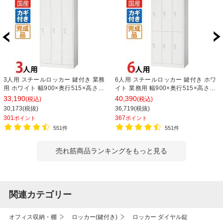
3人用 スチールロッカー 鍵付き 業務
6人用 スチールロッカー 鍵付き ホワ
用 ホワイト 幅900×奥行515×高さ
イト 業務用 幅900×奥行515×高さ
1790mm【国産】【完成品】 オフィ
1790mm【国産】【完成品】 オフィ
33,190
40,390
(税込)
(税込)
スロッカー 下駄箱 シューズロッカー
スロッカー 下駄箱 シューズロッカー
30,173(税抜)
36,719(税抜)
更衣ロッカー
更衣ロッカー 収納 3列2段
301
367
ポイント
ポイント
551件
551件
売れ筋商品ランキングをもっと見る
関連カテゴリー
オフィス収納・棚
ロッカー(鍵付き)
ロッカー ダイヤル錠