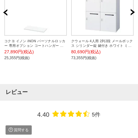
コクヨ イノン iNON パーソナルロッカ
クウォール 4人用 2列2段 メールボック
ー 専用オプション コートハンガー 中
ス シリンダー錠 鍵付き ホワイト ミニ
間用 ホワイト 幅900mm
ロッカー 幅900×奥行400×高さ1050mm
27,890円(税込)
80,690円(税込)
メールロッカー パーソナルロッカー 個
25,355円(税抜)
73,355円(税抜)
人ロッカー RW4-N410P-S2 【国産】
【完成品】
レビュー
4.40
5件
質問する