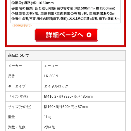
商品について
メーカー
エーコー
品番
LK-308N
キータイプ
ダイヤルロック
サイズ(本体)
幅416.2×奥行320×高さ485mm
サイズ(その他)
幅160×奥行300×高さ87mm
重量
11kg
列数・段数
2列4段