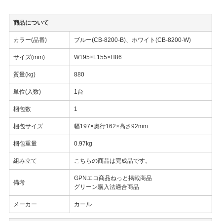
商品について
カラー(品番)
ブルー(CB-8200-B)、ホワイト(CB-8200-W)
サイズ(mm)
W195×L155×H86
質量(kg)
880
単位(入数)
1台
梱包数
1
梱包サイズ
幅197×奥行162×高さ92mm
梱包重量
0.97kg
組み立て
こちらの商品は完成品です。
GPNエコ商品ねっと掲載商品
備考
グリーン購入法適合商品
メーカー
カール