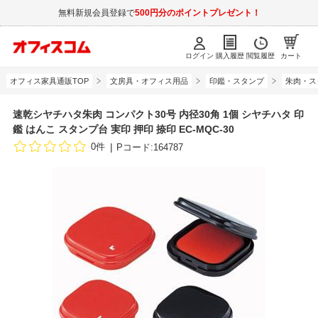
無料新規会員登録で
500円分のポイントプレゼント！
ログイン
購入履歴
閲覧履歴
カート
オフィス家具通販TOP
文房具・オフィス用品
印鑑・スタンプ
朱肉・ス
速乾シヤチハタ朱肉 コンパクト30号 内径30角 1個 シヤチハタ 印
鑑 はんこ スタンプ台 実印 押印 捺印 EC-MQC-30
0件
Pコード:164787