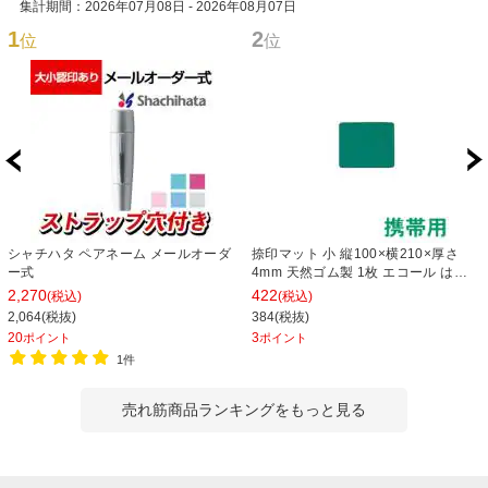
集計期間：2026年07月08日 - 2026年08月07日
1
2
位
位
シャチハタ ペアネーム メールオーダ
捺印マット 小 縦100×横210×厚さ
ー式
4mm 天然ゴム製 1枚 エコール はん
こ 印鑑 押印 下敷き スタンプ EC-IM-
2,270
422
(税込)
(税込)
10
2,064(税抜)
384(税抜)
20
3
ポイント
ポイント
1件
売れ筋商品ランキングをもっと見る