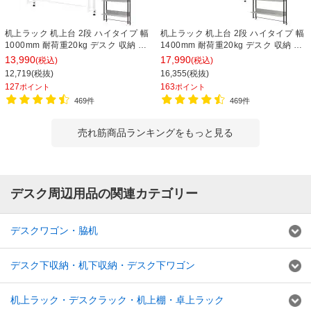
机上ラック 机上台 2段 ハイタイプ 幅
机上ラック 机上台 2段 ハイタイプ 幅
1000mm 耐荷重20kg デスク 収納 PC
1400mm 耐荷重20kg デスク 収納 PC
ラック 卓上ラック モニター台 デスク
ラック 卓上ラック モニター台 デスク
13,990
17,990
(税込)
(税込)
棚 書類棚 A4対応
棚 書類棚 A4対応
12,719(税抜)
16,355(税抜)
127
163
ポイント
ポイント
469件
469件
売れ筋商品ランキングをもっと見る
デスク周辺用品の関連カテゴリー
デスクワゴン・脇机
デスク下収納・机下収納・デスク下ワゴン
机上ラック・デスクラック・机上棚・卓上ラック