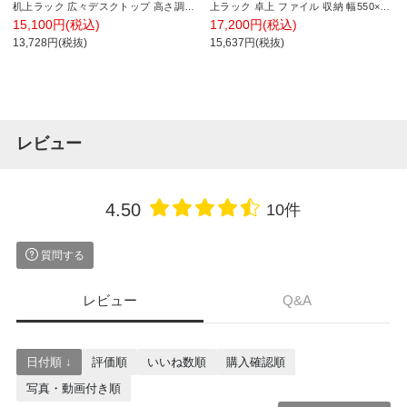
机上ラック 広々デスクトップ 高さ調節
上ラック 卓上 ファイル 収納 幅550×奥
可能 幅600mm用
行245×高さ365mm
15,100円(税込)
17,200円(税込)
13,728円(税抜)
15,637円(税抜)
レビュー
4.50
10件
質問する
レビュー
Q&A
日付順 ↓
評価順
いいね数順
購入確認順
写真・動画付き順