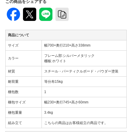
この商品をシェアする
商品について
サイズ
幅700×奥行210×高さ338mm
フレーム部:シルバーメタリック
カラー
棚板:ホワイト
材質
スチール・パーティクルボード・パウダー塗装
耐荷重
等分布15kg
梱包数
1
梱包サイズ
幅230×奥行745×高さ60mm
梱包重量
3.4kg
組み立て
こちらの商品はお客様組立の商品です。