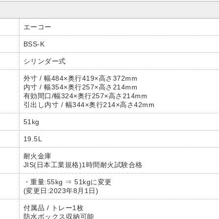
エーコー
BSS-K
シリンダー式
外寸 / 幅484×奥行419×高さ372mm
内寸 / 幅354×奥行257×高さ214mm
有効間口/幅324×奥行257×高さ214mm
引出し内寸 / 幅344×奥行214×高さ42mm
51kg
19.5L
耐火金庫
JIS(日本工業規格)1時間耐火試験合格
・重量:55kg ⇒ 51kgに変更
(変更日:2023年8月1日)
付属品 / トレー1枚
防水ボックス収納可能