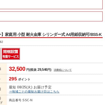
】家庭用 小型 耐火金庫 シリンダー式 A4用紙収納可/BSS-K
82
32,500
格
29,546
円(税抜
円)
消費税について
295
ト
ポイント
最短 08/25(火) お届け予定
日
⇒地域ごとの最短お届け日はこちら
号
商品番号:SSC-N
ド