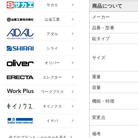
サカエ
商品について
メーカー
山金工業
品番・型番
アダル
錠タイプ
シライ
サイズ
オリバー
重量
エレクター
容量
ワークプラス
機能・特徴
キイノクス
変更点
イナバ
備考
全てのブランド・メーカーを見る