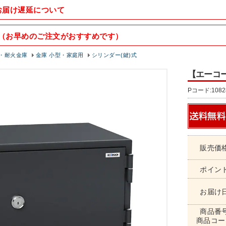
お届け遅延について
（お早めのご注文がおすすめです）
・耐火金庫
金庫 小型・家庭用
シリンダー(鍵)式
【エーコー
Pコード:1082
販売価
ポイン
お届け
商品番
商品コー