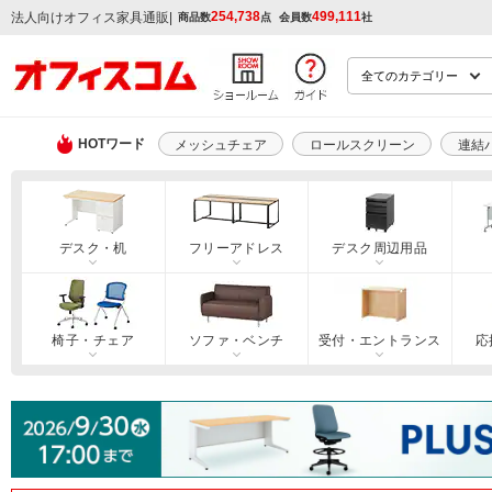
254,738
499,111
|
法人向けオフィス家具通販
商品数
点
会員数
社
HOTワード
メッシュチェア
ロールスクリーン
連結
デスク・机
フリーアドレス
デスク周辺用品
椅子・チェア
ソファ・ベンチ
受付・エントランス
応