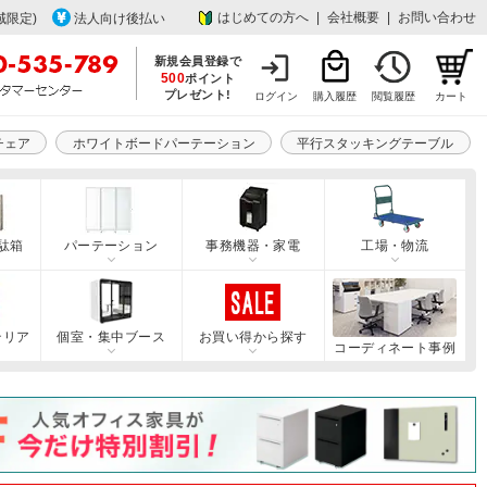
はじめての方へ
|
会社概要
|
お問い合わせ
域限定)
法人向け後払い
新規会員登録で
500
ポイント
プレゼント!
ログイン
購入履歴
閲覧履歴
カート
チェア
ホワイトボードパーテーション
平行スタッキングテーブル
駄箱
パーテーション
事務機器・家電
工場・物流
テリア
個室・集中ブース
お買い得から探す
コーディネート事例