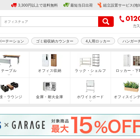
3,300円以上で送料無料
最短当日出荷
組立設置サービス(地
パーテーション
ゴミ箱収納カウンター
4人用ロッカー
ハンガー
テーブル
オフィス収納
ラック・シェルフ
ロッカー・下
接・ラウンジ
金庫・耐火金庫
ホワイトボード
オフィスイン