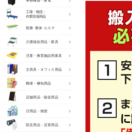
事務機器・家電
工場・物流・
作業現場用品
医療･整体･エステ
介護福祉用品・家具
児童・教育施設用家具
文房具・オフィス用品
郵便・梱包用品
店舗用品・販促用品
日用品・雑貨
防災用品・災害用品